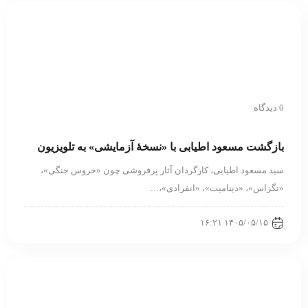
0 دیدگاه
بازگشت مسعود اطیابی با «نسخهٔ آزمایشی» به تلویزیون
سید مسعود اطیابی، کارگردان آثار پرفروشی چون «خروس جنگی»،
«تگزاس»، «دینامیت»، «انفرادی»،…
۱۴۰۵/۰۵/۱۵ ۱۶:۲۱