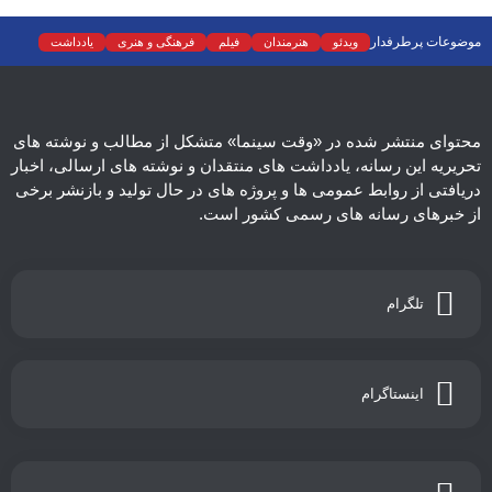
موضوعات پرطرفدار
ویدئو
هنرمندان
فیلم
فرهنگی و هنری
یادداشت
نمایش خانگی
نقد
موسیقی
سینما
رادیو و تلویزیون
تجسمی
تئاتر
ادبیات
عکس
سریال
دسته‌بندی نشده
اسلایدر اصلی
اجتماعی
محتوای منتشر شده در «وقت سینما» متشکل از مطالب و نوشته های
تحریریه این رسانه، یادداشت های منتقدان و نوشته های ارسالی، اخبار
دریافتی از روابط عمومی ها و پروژه های در حال تولید و بازنشر برخی
از خبرهای رسانه های رسمی کشور است.
تلگرام
اینستاگرام