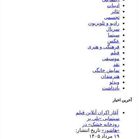
ادبیات
تئاتر
تجسمی
رادیو و تلویزیون
سریال
سینما
عکس
فرهنگی و هنری
فیلم
موسیقی
نقد
نمایش خانگی
هنرمندان
ویدئو
یادداشت
آخرین اخبار
آغاز اکران آنلاین فیلم
سینمایی «پلی بر
رودخانه خشک» در
«هاشور»
تاریخ انتشار:
۱۹ مرداد ۱۴۰۵