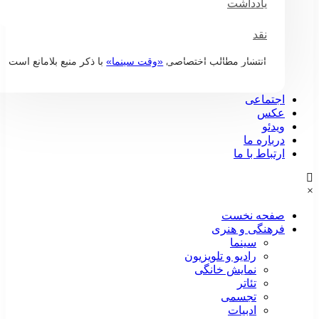
یادداشت
نقد
انتشار مطالب اختصاصی
«وقت سینما»
با ذکر منبع بلامانع است
درباره وقت سینما
اجتماعی
عکس
ویدئو
درباره ما
ارتباط با ما
صفحه نخست
فرهنگی و هنری
سینما
رادیو و تلویزیون
نمایش خانگی
تئاتر
تجسمی
ادبیات