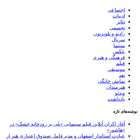
اجتماعی
ادبیات
تئاتر
تجسمی
رادیو و تلویزیون
سریال
سینما
عکس
فرهنگی و هنری
فیلم
موسیقی
نقد
نمایش خانگی
هنرمندان
ویدئو
یادداشت
وشته‌های تازه
آغاز اکران آنلاین فیلم سینمایی «پلی بر رودخانه خشک» در
«هاشور»
عیادت استاندار اصفهان و مدیرعامل صندوق اعتباری هنر از