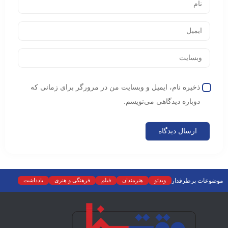
ذخیره نام، ایمیل و وبسایت من در مرورگر برای زمانی که
دوباره دیدگاهی می‌نویسم.
موضوعات پرطرفدار
ویدئو
هنرمندان
فیلم
فرهنگی و هنری
یادداشت
نمایش خانگی
نقد
موسیقی
سینما
رادیو و تلویزیون
تجسمی
تئاتر
ادبیات
عکس
سریال
دسته‌بندی نشده
اسلایدر اصلی
اجتماعی