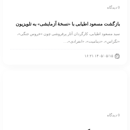
0 دیدگاه
بازگشت مسعود اطیابی با «نسخهٔ آزمایشی» به تلویزیون
سید مسعود اطیابی، کارگردان آثار پرفروشی چون «خروس جنگی»،
«تگزاس»، «دینامیت»، «انفرادی»،…
۱۴۰۵/۰۵/۱۵ ۱۶:۲۱
0 دیدگاه