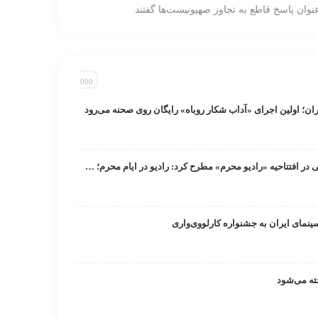
نوان پاسخ قاطع به تجاوز صهیونیست‌ها گفتند
ان؛ اولین اجرای «آداب شکار روباه» رایگان روی صحنه می‌رود
معاون صدای رسانه ملی در افتتاحیه «رادیو محرم» مطرح کرد: رادیو در ایام محرم‌؛ تجلی‌گاه حماسه و معنویت/ پخش هزار و ۱۸۶ ساعت برنامه در ماه محرم
سینمای ایران به جشنواره کارلووی‌واری