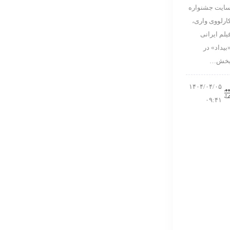
ایت جشنواره
ارلووی واری،
یلم ایرانی
بیداد» در
خش…
۱۴۰۴/۰۴/۰۵
۰۹:۴۱