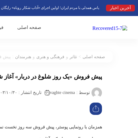
آخرین اخبار
پاس همدلی با مردم ایران؛ اولین اجرای «آداب شکار روباه» رایگان روی ص
صفحه اصلی
فر
:
>
صفحه اصلی
تئاتر
و
فرهنگی و هنری
و
هنرمندان
پیش فر
پیش فروش «یک روز شلوغ در دربار» آغاز ش
vaghte cinema
توسط :
تاریخ انتشار : ۱۴۰۳/۱۰/۳۰ ۱۳:۳۷
همزمان با رونمایی پوستر، پیش فروش سه روز نخست نما