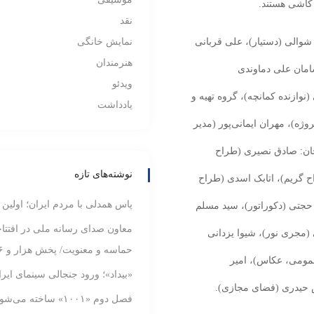
 کاشی هستند.
نقد
 شوالی (دستیار)، علی قربانی
نمایش خانگی
هنرمندان
سامان علی دماوندی
ویدئو
نوازنده کمانچه)، گروه تهیه و
یادداشت
ژه)، مهران ایمانی‌پور (مدیر
ان: صادق نصیری (طراح
نوشته‌های تازه
ح گریم)، اتابک اسدی (طراح
پاس همدلی با مردم ایران؛ اولین
حجتی (دکوراتور)، سید مسلم
معاون صدای رسانه ملی در افتتاحی
(مجری نور)، شیوا یزدانی
حماسه و معنویت/ پخش هزار و ۱۸۶ ساعت برنامه در ماه محرم
مومی، عکاس)، امیر
«بیداد»؛ ورود جنجالی سینمای ایر
اس حیدری (فضای مجازی).
فصل دوم «۱۰۰۱» ساخته می‌شود