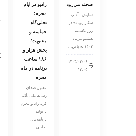
صحنه می‌رود
رادیو در ایام
س
ک
محرم‌؛
نمایش «آداب
ف
تجلی‌گاه
شکار روباه» در
«
روز یکشنبه
حماسه و
ب
هشتم تیرماه
معنویت/
۱۴۰۴ به پاس…
پخش هزار و
۱۸۶ ساعت
۱۴۰۴/۰۴/۰۶
برنامه در ماه
۱۳:۰۵
محرم
معاون صدای
رسانه ملی تأکید
کرد: رادیو محرم
با تولید
برنامه‌های
تحلیلی…