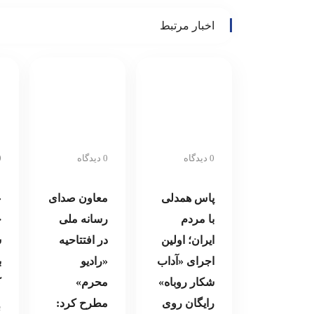
هنرمندان ایران
اخبار مرتبط
روی پرده می‌رود
0 دیدگاه
0 دیدگاه
0 د
پاس همدلی
معاون صدای
«
با مردم
رسانه ملی
ج
ایران؛ اولین
در افتتاحیه
س
اجرای «آداب
«رادیو
ب
شکار روباه»
محرم»
ک
رایگان روی
مطرح کرد:
ب