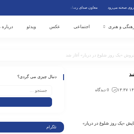
حنه می‌رود
معاون صدای رسانه ملی در افتتاحیه «رادیو محرم» مطرح کرد: رادیو در ایام محرم‌؛ تجلی‌گاه
هنگی و هنری
اجتماعی
عکس
ویدئو
درباره م
وش «یک روز شلوغ در دربار» آغاز شد
د
دنبال چیزی می گردی؟
0 دیدگاه
یش «یک روز شلوغ در دربار»
تلگرام