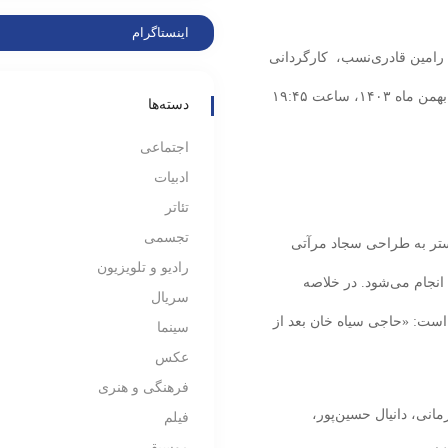
اینستاگرام
 رامین قادری‌نسب، کارگردانی
ابوالفضل کریم‌زاده نائینی و تهیه‌کنندگی آسیه آخوندی از ۷ بهمن ماه ۱۴۰۳، ساعت ۱۹:۴۵
دسته‌ها
اجتماعی
ادبیات
تئاتر
تجسمی
ستر به طراحی سجاد مرآتی
رادیو و تلویزیون
 شده، در سایت‌های تیوال و سینما تیکت با تخفیف ۳۰٪ انجام می‌شود. در خلاصه
سریال
ر» آمده است: «حاجی سیاه خان بعد از
سینما
عکس
فرهنگی و هنری
نی، دانیال حسین‌پور،
فیلم
موسیقی