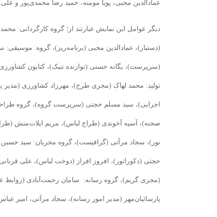
عمادالدین محبی، پویا مومنه، حمید رضا محمدی‌پور و علی
دیگر عوامل این نمایش عبارتند از؛ گروه کارگردانی: محمد
(دستیار)، عمادالدین محبی (برنامه‌ریز)، گروه: موسیقی: 
(سرپرست)، یگانه حسنی (نوازنده تنبک)، کتایون کشاورزی (
تولید: محمد لهاک (مجری طرح)، مهرزاد کشاورزی (مدیر پرو
اجرایی)، سید مسلم حجتی (سرپرست گروه)، گروه طراح
صحنه)، آسیه آخوندی (طراح لباس)، مریم ایلات‌منش (طرا
نور)، سجاد مرآتی (گرافیست)، گروه مجریان: سید حسین 
حجتی (دکوراتور)، افروز افراز (دوخت لباس)، علی قربانی 
(مجری گریم)، گروه رسانه: سامان رحمت‌آبادی (روابط ع
پارسائیان‌مهر (مدیر امور رسانه)، سجاد مرآتی، امیر عب