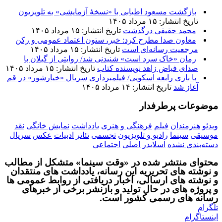
بازگشت مسعود اطیابی با «نسخهٔ آزمایشی» به تلویزیون
تاریخ انتشار: ۱۵ مرداد ۱۴۰۵
محمد حقیقی درگذشت
تاریخ انتشار: ۱۵ مرداد ۱۴۰۵
معاون صدا مطرح کرد: خبر، ستون اعتماد عمومی و رکن
مرجعیت رسانه‌ای است
تاریخ انتشار: ۱۵ مرداد ۱۴۰۵
رمان «خاک سرد است» شنیدنی شد/ روایتی از گیلان با
صدای فیاض زاهد نویسنده کتاب
تاریخ انتشار: ۱۵ مرداد ۱۴۰۵
با بازی رابعه اسکویی/ فیلمبرداری سریال «خیارشور» در قم
آغاز شد
تاریخ انتشار: ۱۴ مرداد ۱۴۰۵
موضوعات پرطرفدار
ویدئو
هنرمندان
فیلم
فرهنگی و هنری
یادداشت
نمایش خانگی
نقد
موسیقی
سینما
رادیو و تلویزیون
تجسمی
تئاتر
ادبیات
عکس
سریال
دسته‌بندی نشده
اسلایدر اصلی
اجتماعی
محتوای منتشر شده در «وقت سینما» متشکل از مطالب
و نوشته های تحریریه این رسانه، یادداشت های منتقدان
و نوشته های ارسالی، اخبار دریافتی از روابط عمومی ها
و پروژه های در حال تولید و بازنشر برخی از خبرهای
رسانه های رسمی کشور است.
تلگرام
اینستاگرام