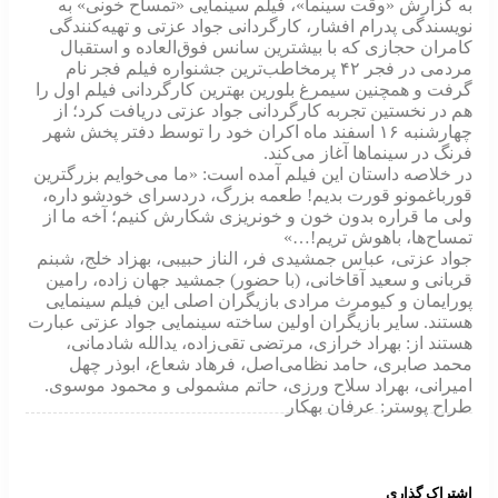
به گزارش «وقت سینما»، فیلم سینمایی «تمساح‌ خونی» به
نویسندگی پدرام افشار، کارگردانی جواد عزتی و تهیه‌کنندگی
کامران حجازی که با بیشترین سانس فوق‌العاده و استقبال
مردمی در فجر ۴۲ پرمخاطب‌ترین جشنواره فیلم فجر نام
گرفت و همچنین سیمرغ بلورین بهترین کارگردانی فیلم اول را
هم در نخستین تجربه کارگردانی جواد عزتی دریافت کرد؛ از
چهارشنبه ۱۶ اسفند‌ ماه اکران خود را توسط دفتر پخش شهر
فرنگ در سینماها آغاز می‌کند.
در خلاصه داستان این فیلم آمده‌ است: «ما می‌خوایم بزرگترین
قورباغمونو قورت بدیم! طعمه‌ بزرگ، دردسرای خودشو داره،
ولی ما قراره بدون خون و خونریزی شکارش کنیم؛ آخه ما از
تمساح‌ها، باهوش تریم!…»
جواد عزتی، عباس جمشیدی فر، الناز حبیبی، بهزاد خلج، شبنم
قربانی و سعید آقاخانی، (با حضور) جمشید جهان زاده، رامین
پورایمان و کیومرث مرادی بازیگران اصلی این فیلم سینمایی
هستند. سایر بازیگران اولین ساخته سینمایی جواد عزتی عبارت
هستند از: بهراد خرازی، مرتضی تقی‌زاده، یدالله شادمانی،
محمد صابری، حامد نظامی‌اصل، فرهاد شعاع، ابوذر چهل
امیرانی، بهراد سلاح ورزی، حاتم مشمولی و محمود موسوی.
طراح پوستر: عرفان بهکار
اشتراک گذاری