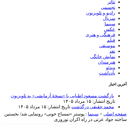
تئاتر
تجسمی
رادیو و تلویزیون
سریال
سینما
عکس
فرهنگی و هنری
فیلم
موسیقی
نقد
نمایش خانگی
هنرمندان
ویدئو
یادداشت
آخرین اخبار
بازگشت مسعود اطیابی با «نسخهٔ آزمایشی» به تلویزیون
تاریخ انتشار: ۱۵ مرداد ۱۴۰۵
محمد حقیقی درگذشت
تاریخ انتشار: ۱۵ مرداد ۱۴۰۵
صفحه اصلی
>
سینما
:
پوستر «تمساح خونی» رونمایی شد/ نخستین
ساخته جواد عزتی در راه اکران نوروزی