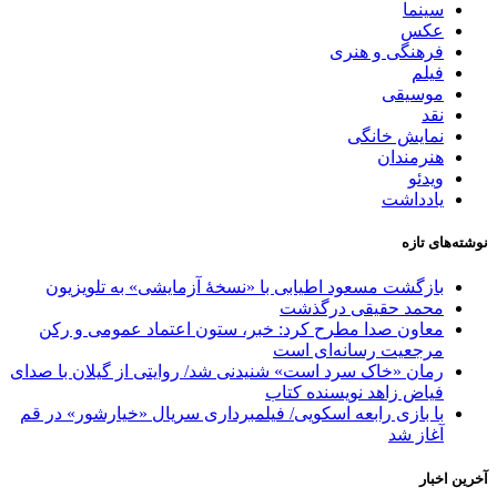
سینما
عکس
فرهنگی و هنری
فیلم
موسیقی
نقد
نمایش خانگی
هنرمندان
ویدئو
یادداشت
نوشته‌های تازه
بازگشت مسعود اطیابی با «نسخهٔ آزمایشی» به تلویزیون
محمد حقیقی درگذشت
معاون صدا مطرح کرد: خبر، ستون اعتماد عمومی و رکن
مرجعیت رسانه‌ای است
رمان «خاک سرد است» شنیدنی شد/ روایتی از گیلان با صدای
فیاض زاهد نویسنده کتاب
با بازی رابعه اسکویی/ فیلمبرداری سریال «خیارشور» در قم
آغاز شد
آخرین اخبار