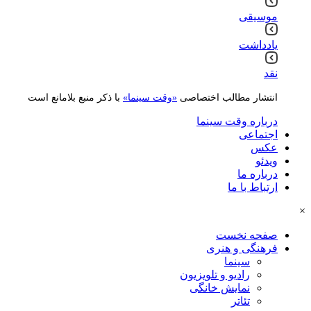
موسیقی
یادداشت
نقد
انتشار مطالب اختصاصی
«وقت سینما»
با ذکر منبع بلامانع است
درباره وقت سینما
اجتماعی
عکس
ویدئو
درباره ما
ارتباط با ما
×
صفحه نخست
فرهنگی و هنری
سینما
رادیو و تلویزیون
نمایش خانگی
تئاتر