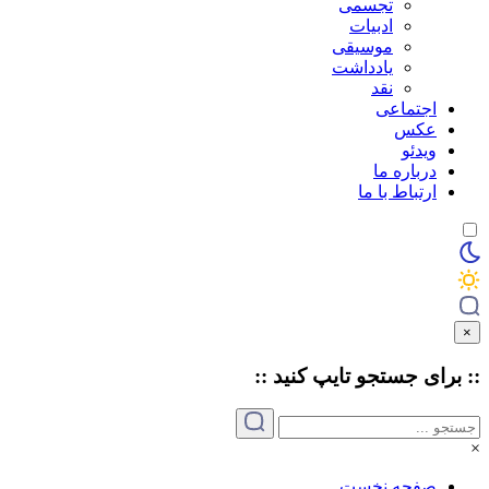
تجسمی
ادبیات
موسیقی
یادداشت
نقد
اجتماعی
عکس
ویدئو
درباره ما
ارتباط با ما
×
:: برای جستجو
تایپ
کنید ::
×
صفحه نخست