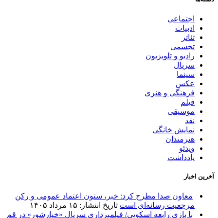
اجتماعی
ادبیات
تئاتر
تجسمی
رادیو و تلویزیون
سریال
سینما
عکس
فرهنگی و هنری
فیلم
موسیقی
نقد
نمایش خانگی
هنرمندان
ویدئو
یادداشت
آخرین اخبار
معاون صدا مطرح کرد: خبر، ستون اعتماد عمومی و رکن
مرجعیت رسانه‌ای است
تاریخ انتشار: ۱۵ مرداد ۱۴۰۵
با بازی رابعه اسکویی/ فیلمبرداری سریال «خیارشور» در قم