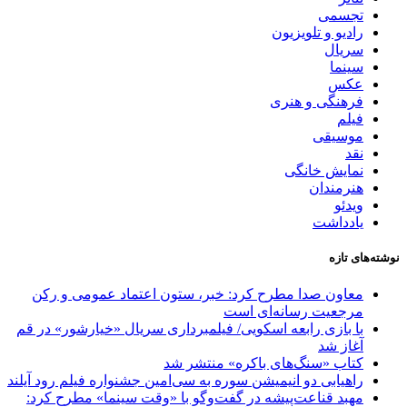
تجسمی
رادیو و تلویزیون
سریال
سینما
عکس
فرهنگی و هنری
فیلم
موسیقی
نقد
نمایش خانگی
هنرمندان
ویدئو
یادداشت
نوشته‌های تازه
معاون صدا مطرح کرد: خبر، ستون اعتماد عمومی و رکن
مرجعیت رسانه‌ای است
با بازی رابعه اسکویی/ فیلمبرداری سریال «خیارشور» در قم
آغاز شد
کتاب «سنگ‌های باکره» منتشر شد
راهیابی دو انیمیشن سوره به سی‌امین جشنواره فیلم رود آیلند
مهبد قناعت‌پیشه در گفت‌وگو با «وقت سینما» مطرح کرد: