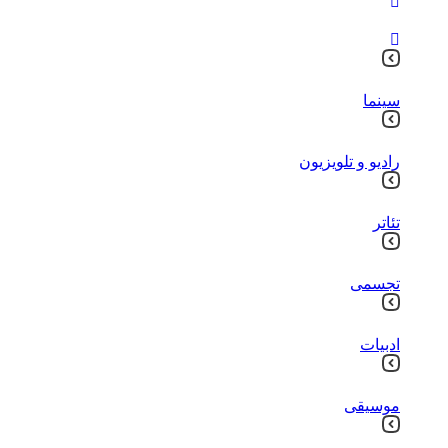
سینما
رادیو و تلویزیون
تئاتر
تجسمی
ادبیات
موسیقی