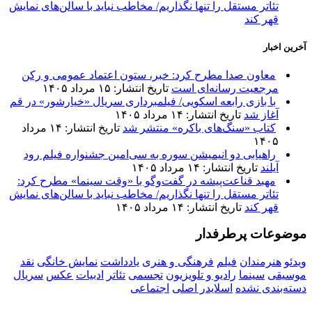
تئاتر مستقل را تنها نگذاریم/ مخاطب نباید با سالن‌های نمایش
قهر کند
آخرین اخبار
معاون صدا مطرح کرد: خبر، ستون اعتماد عمومی و رکن
مرجعیت رسانه‌ای است
تاریخ انتشار: ۱۵ مرداد ۱۴۰۵
با بازی رابعه اسکویی/ فیلمبرداری سریال «خیارشور» در قم
آغاز شد
تاریخ انتشار: ۱۴ مرداد ۱۴۰۵
کتاب «سنگ‌های باکره» منتشر شد
تاریخ انتشار: ۱۴ مرداد
۱۴۰۵
راهیابی دو انیمیشن سوره به سی‌امین جشنواره فیلم رود
آیلند
تاریخ انتشار: ۱۴ مرداد ۱۴۰۵
مهبد قناعت‌پیشه در گفت‌وگو با «وقت سینما» مطرح کرد:
تئاتر مستقل را تنها نگذاریم/ مخاطب نباید با سالن‌های نمایش
قهر کند
تاریخ انتشار: ۱۴ مرداد ۱۴۰۵
موضوعات پرطرفدار
ویدئو
هنرمندان
فیلم
فرهنگی و هنری
یادداشت
نمایش خانگی
نقد
موسیقی
سینما
رادیو و تلویزیون
تجسمی
تئاتر
ادبیات
عکس
سریال
دسته‌بندی نشده
اسلایدر اصلی
اجتماعی