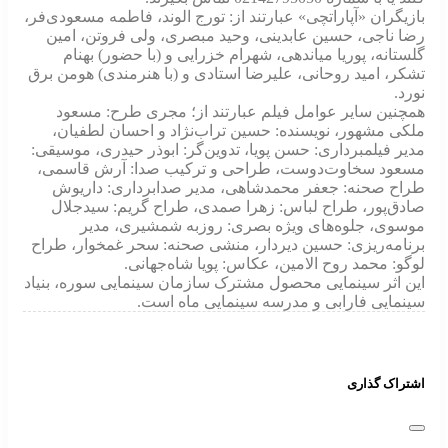
بازیگران «آپاراتچی» عبارتند از:‌ تورج الوند، فاطمه مسعودی‌فر،
رضا ناجی، حسین عابدینی، وحید مبصری، ولی فروتن، امین
گلستانه، پوریا میاندهی، شهرام خزرایی و (با حضور) بهنام
تشکر، امید روحانی، علیرضا استادی و (با هنرمندی) هومن برق
نورد.
همچنین سایر عوامل فیلم عبارتند از؛ مجری طرح: مسعود
ملکی مشهور، نویسنده: حسین تراب‌نژاد و احسان لطفیان،
مدیر فیلمبرداری: حسن پویا، تدوین‌گر: ابوذر حیدری، موسیقی:
مسعود سخاوت‌دوست، طراحی و ترکیب صدا: آرش قاسمی،
طراح صحنه: جعفر محمدشاهی، مدیر صدابرداری: داریوش
صادق‌پور، طراح لباس: زهرا صمدی، طراح گریم: سیدجلال
موسوی، جلوه‌های ویژه بصری: روزبه شمشیری، مدیر
برنامه‌ریزی: حسین دیردار، منشی صحنه: سحر غمخوار، طراح
لوگو: محمد روح الامین، عکاس: پویا شاه‌جهانی.
این اثر سینمایی محصول مشترک سازمان سینمایی سوره، بنیاد
سینمایی فارابی و مدرسه سینمایی ماه است.
اشتراک گذاری