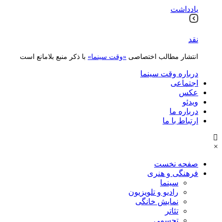
یادداشت
نقد
انتشار مطالب اختصاصی
«وقت سینما»
با ذکر منبع بلامانع است
درباره وقت سینما
اجتماعی
عکس
ویدئو
درباره ما
ارتباط با ما
×
صفحه نخست
فرهنگی و هنری
سینما
رادیو و تلویزیون
نمایش خانگی
تئاتر
تجسمی