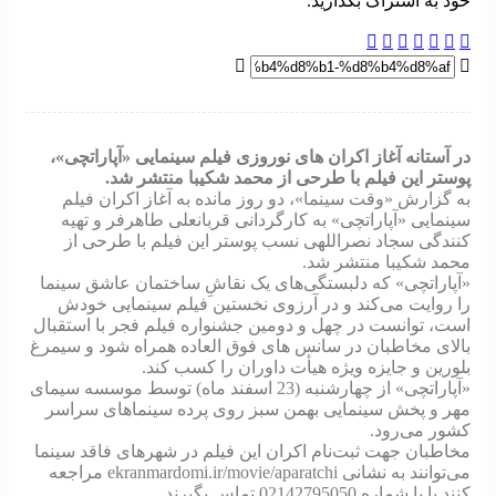
خود به اشتراک بگذارید.
در آستانه آغاز اکران های نوروزی فیلم سینمایی «آپاراتچی»،
پوستر این فیلم با طرحی از محمد شکیبا منتشر شد.
به گزارش «وقت سینما»، دو روز مانده به آغاز اکران فیلم
سینمایی «آپاراتچی» به کارگردانی قربانعلی طاهرفر و تهیه
کنندگی سجاد نصراللهی نسب پوستر این فیلم با طرحی از
محمد شکیبا منتشر شد.
«آپاراتچی» که دلبستگی‌های یک نقاشِ ساختمان عاشق سینما
را روایت می‌کند و در آرزوی نخستین فیلم سینمایی خودش
است، توانست در چهل و دومین جشنواره فیلم فجر با استقبال
بالای مخاطبان در سانس های فوق العاده همراه شود و سیمرغ
بلورین و جایزه ویژه هیأت داوران را کسب کند.
«آپاراتچی» از چهارشنبه (23 اسفند ماه) توسط موسسه سیمای
مهر و پخش سینمایی بهمن سبز روی پرده سینماهای سراسر
کشور می‌رود.
مخاطبان جهت ثبت‌نام اکران این فیلم در شهرهای فاقد سینما
می‌توانند به نشانی ekranmardomi.ir/movie/aparatchi مراجعه
کنند یا با شماره 02142795050 تماس بگیرند.