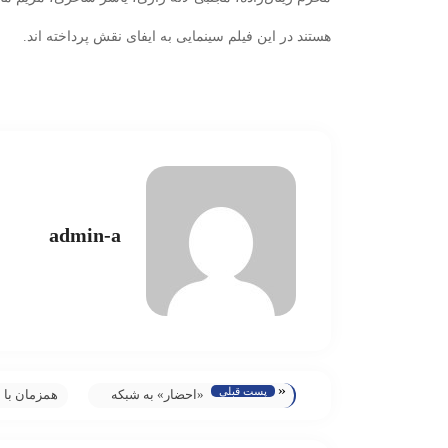
هستند در این فیلم سینمایی به ایفای نقش پرداخته اند.
admin-a
«
پست قبلی
«احضار» به شبکه
همزمان با 
نسیم رسید
شدن به زم
سریال/ پوس