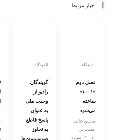
اخبار مرتبط
«بازنده» رو
شد
0 دیدگاه
0 دیدگاه
0 د
فصل دوم
گویندگان
ت
«۱۰۰۱»
رادیو از
ا
ساخته
وحدت ملی
ا
می‌شود
به عنوان
و
پاسخ قاطع
خ
محسن کیایی
به تجاوز
ن
امشب در
«۱۰۰۱» میزبان
صهیونیست‌ها
ر