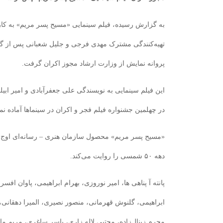
به گزارش رسیده، فیلم سینمایی «مسیح پسر مریم» به کار
تهیه‌کنندگی مشترک مهدی فرجی و جلیل شعبانی پس از 
پروانه نمایش از وزارت ارشاد مجوز اکران گرفت.
در چهلمین جشنواره فیلم فجر و اکران در سینماها آماده ن
«مسیح پسر مریم» محصول سازمان هنری – رسانه‌ای اوج 
دهه ۵۰ شمسی را روایت می‌کند.
پانته آ پناهی ها، امیر نوروزی، بهرام ابراهیمی، پاوان افسر
ابراهیمی، گلنوش قهرمانی، منصور نصیری، المیرا دهقانی، ا
محرم زینال‌زاده، مجتبی لاله زاری، یاسر ساغری، مریم ماه