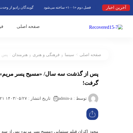
آخرین اخبار
فصل دوم «۱۰۰۱» ساخته می‌شود
گویندگان رادیو از وحدت ملی ب
صفحه اصلی
فر
:
>
صفحه اصلی
سینما
و
فرهنگی و هنری
و
هنرمندان
پس ا
پس از گذشت سه سال/ «مسیح پسر مریم» 
گرفت!
admin-a
توسط :
تاریخ انتشار : ۱۴۰۳/۰۵/۲۷ ۱۸:۲۱
مجوز اکران فیلم سینمایی «مسیح پسر مریم» پس از سه 