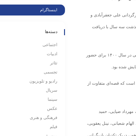
اینستاگرام
گردانی علی جعفرآبادی و
گذشت سه سال با دریافت
دسته‌ها
اجتماعی
ادبیات
این فیلم سینمایی به نویسندگی علی جعفرآبادی و امیر ابیلی در سال ۱۴۰۰ برای حضور
تئاتر
مایش شده بود.
تجسمی
رادیو و تلویزیون
است که قصه‌ای متفاوت از
سریال
سینما
عکس
، مهرداد ضیایی، حمید
فرهنگی و هنری
لهام شعبانی، نینل یعقوبی،
فیلم
ور، دریک تکدیان بازیگرانی
موسیقی