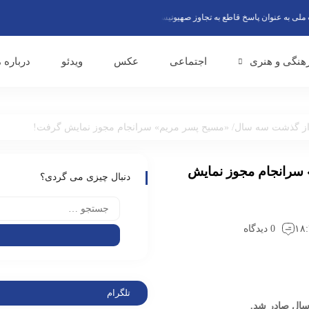
ه عنوان پاسخ قاطع به تجاوز صهیونیست‌ها گفتند
تقدیر صندوق اعتباری هنر از نقش مو
هنگی و هنری
اجتماعی
عکس
ویدئو
درباره م
ز گذشت سه سال/ «مسیح پسر مریم» سرانجام مجوز نمایش گرفت!
سرانجام مجوز نمایش
دنبال چیزی می گردی؟
0 دیدگاه
تلگرام
سال صادر شد.