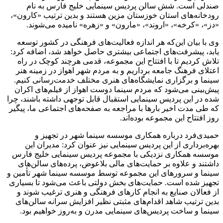
صندلی است. شش سالن پردیس سینمایی خلیج فارس به نام
رودخانه‌های استان خوزستان مزین هستند و بدین ترتیب «کارون»،
«دز»، «کرخه»، «اروند»، «مارون» و «زهره» نامیده می‌شوند.
وی با بیان این‌که هر اندازه فعالیت‌های فرهنگی در کشور توسعه
یابد، پیشرفت‌های اجتماعی بیشتری حاصل خواهد شد، اضافه کرد:
تلاش کردیم تا با افتتاح این مجموعه، قدمی هرچند کوچک در راه
اعتلای فرهنگ جامعه برداریم و به مردم شهر اهواز در زمینه هنر
سینما و برگزاری نمایشگاه‌های هنری مختلف خدمت‌رسانی کنیم.
پیش‌بینی می‌شود که مردم سینما دوست اهواز از فیلم‌های اکران
شده در این پردیس سینمایی استقبال قابل توجهی داشته‌ باشند، چرا
که طی مدت اخیر بارها با مراجعه به صفحه‌های اجتماعی ما، پیگیر
روز افتتاح این مجموعه بوده‌اند.
حمیدی‌فرد درباره همکاری موسسه سینما ‌شهر در تجهیز و
بهره‌برداری از این پردیس سینمایی نیز عنوان کرد: مدیران این
موسسه همکاری نزدیکی با مجموعه پردیس سینمایی خلیج فارس
داشتند و علاوه بر حمایت‌های مالی بلاعوض، پرده‌های سالن‌های
سینما و سرورهای این مجموعه توسط موسسه سینما شهر تأمین و
تجهیز شده است. حمایت‌های بخش دولتی باعث می‌شود تا بسیاری
از فعالان صنایع به انجام کارهای فرهنگی و هنری ترغیب شوند و
بدین ترتیب شاهد اقدام‌های مثبتی نظیر افزایش سرانه سالن‌های
سینما و ساخت پردیس‌های سینمایی مدرن و به‌روز خواهیم بود.