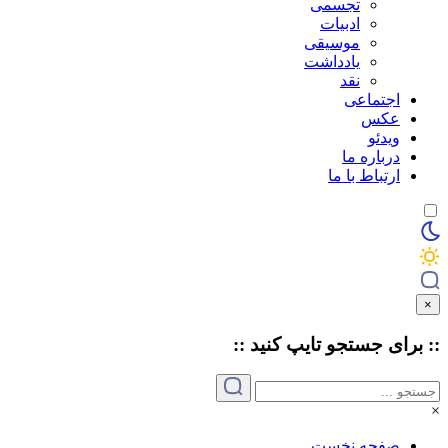
تجسمی
ادبیات
موسیقی
یادداشت
نقد
اجتماعی
عکس
ویدئو
درباره ما
ارتباط با ما
×
:: برای جستجو
تایپ
کنید ::
×
صفحه نخست