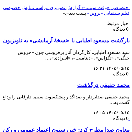
اختصاصی «وقت سینما»/ گزارش تصویری مراسم نمایش خصوصی
فیلم سینمایی «پروین»
پست بعدی
»
اخبار مرتبط
0 دیدگاه
بازگشت مسعود اطیابی با «نسخهٔ آزمایشی» به تلویزیون
سید مسعود اطیابی، کارگردان آثار پرفروشی چون «خروس
جنگی»، «تگزاس»، «دینامیت»، «انفرادی»،…
۱۴۰۵/۰۵/۱۵ ۱۶:۲۱
0 دیدگاه
محمد حقیقی درگذشت
محمد حقیقی صدابردار و صداگذار پیشکسوت سینما دارفانی را وداع
گفت. به…
۱۴۰۵/۰۵/۱۵ ۱۶:۰۵
0 دیدگاه
معاون صدا مطرح کرد: خبر، ستون اعتماد عمومی و رکن