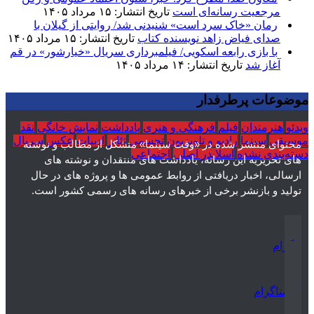
مرجعیت رسانه‌ای است
تاریخ انتشار: ۱۵ مرداد ۱۴۰۵
رمان «خاک سرد است» شنیدنی شد/ روایتی از گیلان با
صدای فیاض زاهد نویسنده کتاب
تاریخ انتشار: ۱۵ مرداد ۱۴۰۵
با بازی رابعه اسکویی/ فیلمبرداری سریال «خیارشور» در قم
آغاز شد
تاریخ انتشار: ۱۴ مرداد ۱۴۰۵
موضوعات پرطرفدار
ویدئو
هنرمندان
فیلم
فرهنگی و هنری
یادداشت
نمایش خانگی
نقد
موسیقی
سینما
رادیو و تلویزیون
تجسمی
تئاتر
ادبیات
عکس
سریال
محتوای منتشر شده در «وقت سینما» متشکل از مطالب و نوشته
دسته‌بندی نشده
اسلایدر اصلی
اجتماعی
های تحریریه این رسانه، یادداشت های منتقدان و نوشته های
ارسالی، اخبار دریافتی از روابط عمومی ها و پروژه های در حال
تولید و بازنشر برخی از خبرهای رسانه های رسمی کشور است.
تلگرام
اینستاگرام