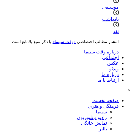
موسیقی
یادداشت
نقد
انتشار مطالب اختصاصی
«وقت سینما»
با ذکر منبع بلامانع است
درباره وقت سینما
اجتماعی
عکس
ویدئو
درباره ما
ارتباط با ما
×
صفحه نخست
فرهنگی و هنری
سینما
رادیو و تلویزیون
نمایش خانگی
تئاتر