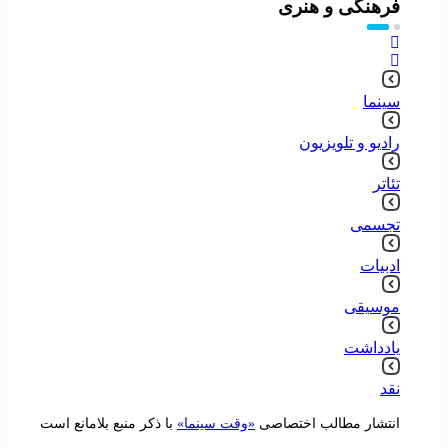
فرهنگی و هنری
سینما
رادیو و تلویزیون
تئاتر
تجسمی
ادبیات
موسیقی
یادداشت
نقد
انتشار مطالب اختصاصی
«وقت سینما»
با ذکر منبع بلامانع است