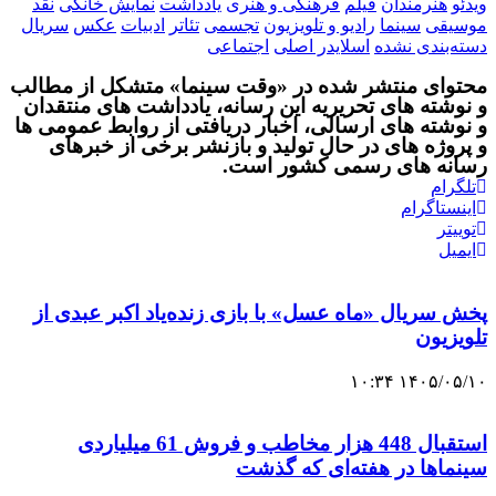
یدئو
هنرمندان
فیلم
فرهنگی و هنری
یادداشت
نمایش خانگی
نقد
وسیقی
سینما
رادیو و تلویزیون
تجسمی
تئاتر
ادبیات
عکس
سریال
سته‌بندی نشده
اسلایدر اصلی
اجتماعی
حتوای منتشر شده در «وقت سینما» متشکل از مطالب
 نوشته های تحریریه این رسانه، یادداشت های منتقدان
 نوشته های ارسالی، اخبار دریافتی از روابط عمومی ها
 پروژه های در حال تولید و بازنشر برخی از خبرهای
سانه های رسمی کشور است.
تلگرام
اینستاگرام
توییتر
ایمیل
خش سریال «ماه عسل» با بازی زنده‌یاد اکبر عبدی از
لویزیون
۱۴۰۵/۰۵/۱۰ ۱۰:۳
استقبال 448 هزار مخاطب و فروش 61 میلیاردی
ینماها در هفته‌ای که گذشت