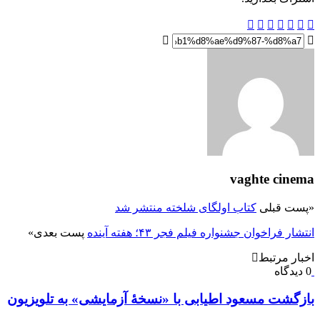
vaghte cinem
پست قبلی
کتاب اولگای شلخته منتشر شد
تشار فراخوان جشنواره فیلم فجر ۴۳؛ هفته آینده
پست بعدی
»
خبار مرتبط
 دیدگاه
ازگشت مسعود اطیابی با «نسخهٔ آزمایشی» به تلویزیون