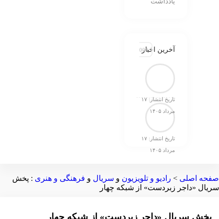
یادداشت
آخرین اخبار
علیرضا قربانی «گل‌های باران خورده» را خواند/ رفتی و ب
تاریخ انتشار: ۱۷
فروش 44 میلیاردی سینما در دومین هفته مرداد
مرداد ۱۴۰۵
تاریخ انتشار: ۱۷
مرداد ۱۴۰۵
صفحه اصلی
>
رادیو و تلویزیون
و
سریال
و
فرهنگی و هنری
:
پخش
سریال «داجر زبردست» از شبکه چهار
پخش سریال «داجر زبردست» از شبکه چهار