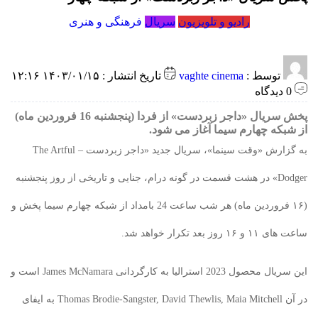
رادیو و تلویزیون
سریال
فرهنگی و هنری
توسط :
vaghte cinema
تاریخ انتشار : ۱۴۰۳/۰۱/۱۵ ۱۲:۱۶
0 دیدگاه
پخش سریال «داجر زبردست» از فردا (پنجشنبه 16 فروردین ماه)
از شبکه چهارم سیما آغاز می شود.
به گزارش «وقت سینما»، سریال جدید «داجر زبردست – The Artful
Dodger» در هشت قسمت در گونه درام، جنایی و تاریخی از روز پنجشنبه
(۱۶ فروردین ماه) هر شب ساعت 24 بامداد از شبکه چهارم سیما پخش و
ساعت های ۱۱ و ۱۶ روز بعد تکرار خواهد شد.
این سریال محصول 2023 استرالیا به کارگردانی James McNamara است و
در آن Thomas Brodie-Sangster, David Thewlis, Maia Mitchell به ایفای