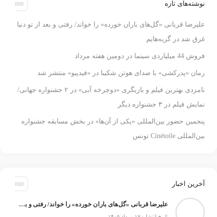
نوشته‌های تازه
علیرضا قربانی «گل‌های باران خورده» را خواند/ رفتی و بعد از تو دنیا
غرق شد در گریه‌هایم
فروش 44 میلیاردی سینما در دومین هفته مرداد
رمان «پدرکشی» با صدای هوتن شکیبا در «فیدیبو» منتشر شد
نامزدی بهترین فیلم و بازیگری «دوچرخه آبی» در ۲ جشنواره جهانی/
نمایش فیلم در ۳ جشنواره دیگر
پنجمین حضور بین‌المللی «یکی از آن‌ها» در بخش مسابقه جشنواره
بین‌المللی Cinétoile تونس
آخرین اخبار
علیرضا قربانی «گل‌های باران خورده» را خواند/ رفتی و بعد از تو دنیا غرق شد در گریه‌هایم
تاریخ انتشار: ۱۷ مرداد ۱۴۰۵