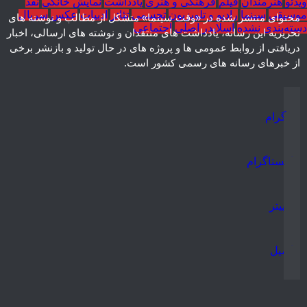
ویدئو
هنرمندان
فیلم
فرهنگی و هنری
یادداشت
نمایش خانگی
نقد
موسیقی
سینما
رادیو و تلویزیون
تجسمی
تئاتر
ادبیات
عکس
سریال
محتوای منتشر شده در «وقت سینما» متشکل از مطالب و نوشته های
دسته‌بندی نشده
اسلایدر اصلی
اجتماعی
تحریریه این رسانه، یادداشت های منتقدان و نوشته های ارسالی، اخبار
دریافتی از روابط عمومی ها و پروژه های در حال تولید و بازنشر برخی
از خبرهای رسانه های رسمی کشور است.
تلگرام
اینستاگرام
توییتر
ایمیل