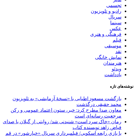
تجسمی
رادیو و تلویزیون
سریال
سینما
عکس
فرهنگی و هنری
فیلم
موسیقی
نقد
نمایش خانگی
هنرمندان
ویدئو
یادداشت
نوشته‌های تازه
بازگشت مسعود اطیابی با «نسخهٔ آزمایشی» به تلویزیون
محمد حقیقی درگذشت
معاون صدا مطرح کرد: خبر، ستون اعتماد عمومی و رکن
مرجعیت رسانه‌ای است
رمان «خاک سرد است» شنیدنی شد/ روایتی از گیلان با صدای
فیاض زاهد نویسنده کتاب
با بازی رابعه اسکویی/ فیلمبرداری سریال «خیارشور» در قم