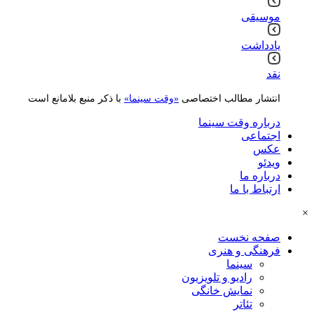
موسیقی
یادداشت
نقد
انتشار مطالب اختصاصی
«وقت سینما»
با ذکر منبع بلامانع است
درباره وقت سینما
اجتماعی
عکس
ویدئو
درباره ما
ارتباط با ما
×
صفحه نخست
فرهنگی و هنری
سینما
رادیو و تلویزیون
نمایش خانگی
تئاتر