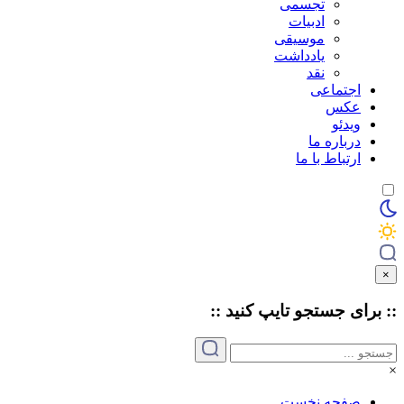
تجسمی
ادبیات
موسیقی
یادداشت
نقد
اجتماعی
عکس
ویدئو
درباره ما
ارتباط با ما
×
:: برای جستجو
تایپ
کنید ::
×
صفحه نخست