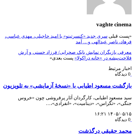
vaghte cinema
«
پست قبلی
سری جدید «کنسرتینو» با امید حاجیلی، مهدی عباسی،
فرهاد، ناصر عبدالهی و… آمد
معرفی بازیگران نمایش بابک صحرایی/ فرزاد حسنی و آرش
فلاحت‌پیشه در «خانه دراکولا»
پست بعدی
»
اخبار مرتبط
0 دیدگاه
بازگشت مسعود اطیابی با «نسخهٔ آزمایشی» به تلویزیون
سید مسعود اطیابی، کارگردان آثار پرفروشی چون «خروس
جنگی»، «تگزاس»، «دینامیت»، «انفرادی»،…
۱۴۰۵/۰۵/۱۵ ۱۶:۲۱
0 دیدگاه
محمد حقیقی درگذشت