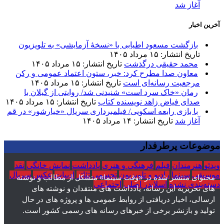
آغاز شد
آخرین اخبار
بازگشت مسعود اطیابی با «نسخهٔ آزمایشی» به تلویزیون
تاریخ انتشار: ۱۵ مرداد ۱۴۰۵
محمد حقیقی درگذشت
تاریخ انتشار: ۱۵ مرداد ۱۴۰۵
معاون صدا مطرح کرد: خبر، ستون اعتماد عمومی و رکن
مرجعیت رسانه‌ای است
تاریخ انتشار: ۱۵ مرداد ۱۴۰۵
رمان «خاک سرد است» شنیدنی شد/ روایتی از گیلان با
صدای فیاض زاهد نویسنده کتاب
تاریخ انتشار: ۱۵ مرداد ۱۴۰۵
با بازی رابعه اسکویی/ فیلمبرداری سریال «خیارشور» در قم
آغاز شد
تاریخ انتشار: ۱۴ مرداد ۱۴۰۵
موضوعات پرطرفدار
ویدئو
هنرمندان
فیلم
فرهنگی و هنری
یادداشت
نمایش خانگی
نقد
موسیقی
سینما
رادیو و تلویزیون
تجسمی
تئاتر
ادبیات
عکس
سریال
محتوای منتشر شده در «وقت سینما» متشکل از مطالب و نوشته
دسته‌بندی نشده
اسلایدر اصلی
اجتماعی
های تحریریه این رسانه، یادداشت های منتقدان و نوشته های
ارسالی، اخبار دریافتی از روابط عمومی ها و پروژه های در حال
تولید و بازنشر برخی از خبرهای رسانه های رسمی کشور است.