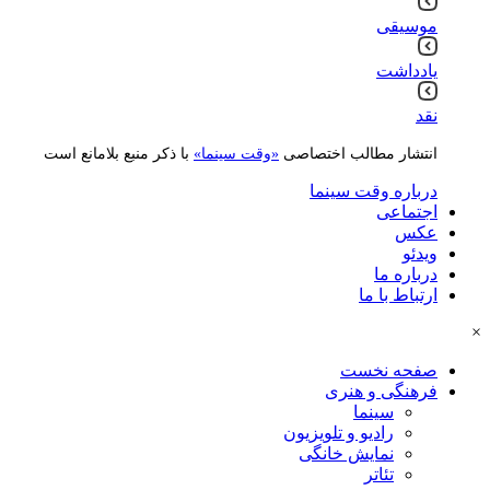
موسیقی
یادداشت
نقد
انتشار مطالب اختصاصی
«وقت سینما»
با ذکر منبع بلامانع است
درباره وقت سینما
اجتماعی
عکس
ویدئو
درباره ما
ارتباط با ما
×
صفحه نخست
فرهنگی و هنری
سینما
رادیو و تلویزیون
نمایش خانگی
تئاتر