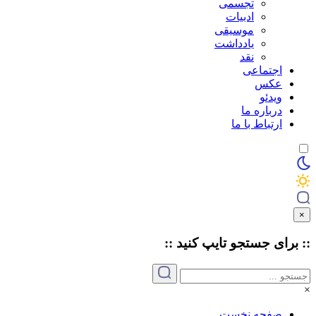
تجسمی
ادبیات
موسیقی
یادداشت
نقد
اجتماعی
عکس
ویدئو
درباره ما
ارتباط با ما
×
:: برای جستجو
تایپ
کنید ::
×
صفحه نخست