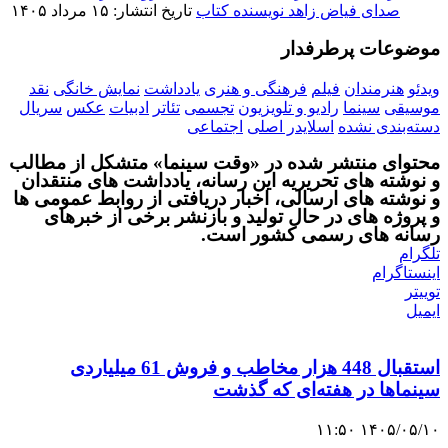
صدای فیاض زاهد نویسنده کتاب
تاریخ انتشار: ۱۵ مرداد ۱۴۰۵
موضوعات پرطرفدار
ویدئو
هنرمندان
فیلم
فرهنگی و هنری
یادداشت
نمایش خانگی
نقد
موسیقی
سینما
رادیو و تلویزیون
تجسمی
تئاتر
ادبیات
عکس
سریال
دسته‌بندی نشده
اسلایدر اصلی
اجتماعی
محتوای منتشر شده در «وقت سینما» متشکل از مطالب
و نوشته های تحریریه این رسانه، یادداشت های منتقدان
و نوشته های ارسالی، اخبار دریافتی از روابط عمومی ها
و پروژه های در حال تولید و بازنشر برخی از خبرهای
رسانه های رسمی کشور است.
تلگرام
اینستاگرام
توییتر
ایمیل
استقبال 448 هزار مخاطب و فروش 61 میلیاردی
سینماها در هفته‌ای که گذشت
۱۴۰۵/۰۵/۱۰ ۱۱:۵۰