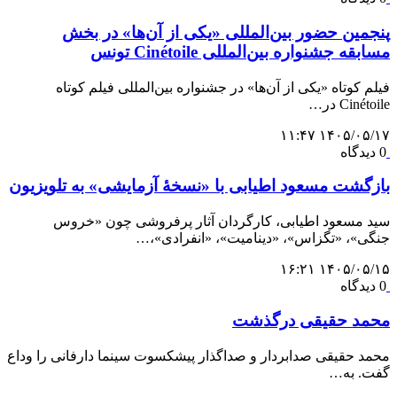
پنجمین حضور بین‌المللی «یکی از آن‌ها» در بخش
مسابقه جشنواره بین‌المللی Cinétoile تونس
فیلم کوتاه «یکی از آن‌ها» در جشنواره بین‌المللی فیلم کوتاه
Cinétoile در…
۱۴۰۵/۰۵/۱۷ ۱۱:۴۷
0 دیدگاه
بازگشت مسعود اطیابی با «نسخهٔ آزمایشی» به تلویزیون
سید مسعود اطیابی، کارگردان آثار پرفروشی چون «خروس
جنگی»، «تگزاس»، «دینامیت»، «انفرادی»،…
۱۴۰۵/۰۵/۱۵ ۱۶:۲۱
0 دیدگاه
محمد حقیقی درگذشت
محمد حقیقی صدابردار و صداگذار پیشکسوت سینما دارفانی را وداع
گفت. به…