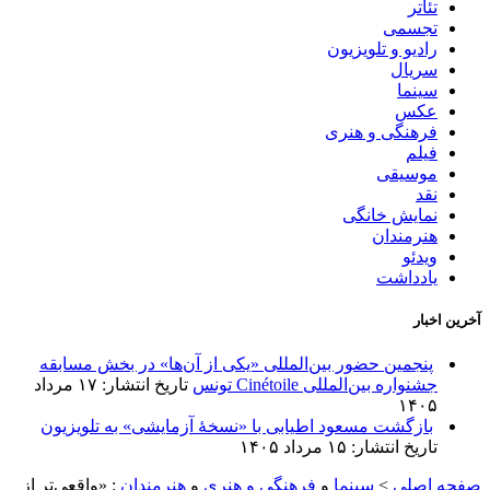
تئاتر
تجسمی
رادیو و تلویزیون
سریال
سینما
عکس
فرهنگی و هنری
فیلم
موسیقی
نقد
نمایش خانگی
هنرمندان
ویدئو
یادداشت
آخرین اخبار
پنجمین حضور بین‌المللی «یکی از آن‌ها» در بخش مسابقه
جشنواره بین‌المللی Cinétoile تونس
تاریخ انتشار: ۱۷ مرداد
۱۴۰۵
بازگشت مسعود اطیابی با «نسخهٔ آزمایشی» به تلویزیون
تاریخ انتشار: ۱۵ مرداد ۱۴۰۵
صفحه اصلی
>
سینما
و
فرهنگی و هنری
و
هنرمندان
:
«واقعی‌تر از