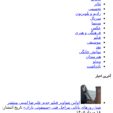
تئاتر
تجسمی
رادیو و تلویزیون
سریال
سینما
عکس
فرهنگی و هنری
فیلم
موسیقی
نقد
نمایش خانگی
هنرمندان
ویدئو
یادداشت
آخرین اخبار
اولین تصاویر فیلم جدید علیرضا امینی منتشر
شد/ روزهای پایانی مراحل فنی «سمفونی باران»
تاریخ انتشار:
۱۸ مرداد ۱۴۰۵