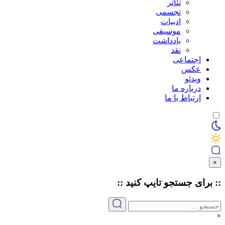
تئاتر
تجسمی
ادبیات
موسیقی
یادداشت
نقد
اجتماعی
عکس
ویدئو
درباره ما
ارتباط با ما
×
:: برای جستجو
تایپ
کنید ::
×