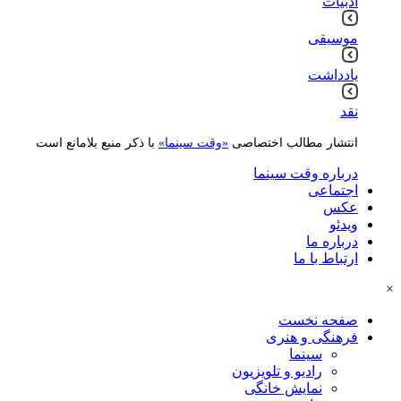
ادبیات
موسیقی
یادداشت
نقد
انتشار مطالب اختصاصی
«وقت سینما»
با ذکر منبع بلامانع است
درباره وقت سینما
اجتماعی
عکس
ویدئو
درباره ما
ارتباط با ما
×
صفحه نخست
فرهنگی و هنری
سینما
رادیو و تلویزیون
نمایش خانگی