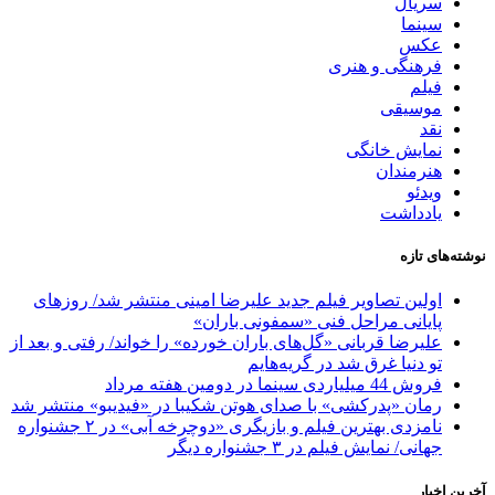
سریال
سینما
عکس
فرهنگی و هنری
فیلم
موسیقی
نقد
نمایش خانگی
هنرمندان
ویدئو
یادداشت
نوشته‌های تازه
اولین تصاویر فیلم جدید علیرضا امینی منتشر شد/ روزهای
پایانی مراحل فنی «سمفونی باران»
علیرضا قربانی «گل‌های باران خورده» را خواند/ رفتی و بعد از
تو دنیا غرق شد در گریه‌هایم
فروش 44 میلیاردی سینما در دومین هفته مرداد
رمان «پدرکشی» با صدای هوتن شکیبا در «فیدیبو» منتشر شد
نامزدی بهترین فیلم و بازیگری «دوچرخه آبی» در ۲ جشنواره
جهانی/ نمایش فیلم در ۳ جشنواره دیگر
آخرین اخبار