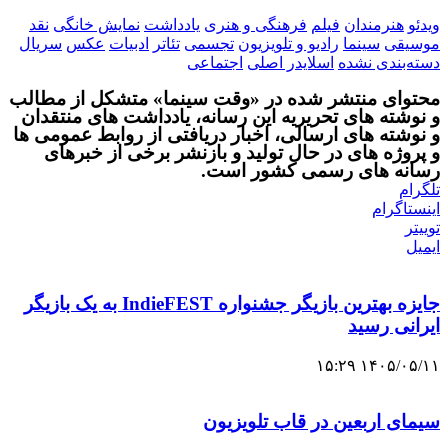
ویدئو
هنرمندان
فیلم
فرهنگی و هنری
یادداشت
نمایش خانگی
نقد
موسیقی
سینما
رادیو و تلویزیون
تجسمی
تئاتر
ادبیات
عکس
سریال
دسته‌بندی نشده
اسلایدر اصلی
اجتماعی
محتوای منتشر شده در «وقت سینما» متشکل از مطالب
و نوشته های تحریریه این رسانه، یادداشت های منتقدان
و نوشته های ارسالی، اخبار دریافتی از روابط عمومی ها
و پروژه های در حال تولید و بازنشر برخی از خبرهای
رسانه های رسمی کشور است.
تلگرام
اینستاگرام
توییتر
ایمیل
جایزه بهترین بازیگر جشنواره IndieFEST به یک بازیگر
ایرانی رسید
۱۴۰۵/۰۵/۱۱ ۱۵:۲۹
سیمای اربعین در قاب تلویزیون