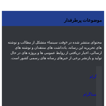
موضوعات پرطرفدار
ویدئو
هنرمندان
فیلم
فرهنگی و هنری
یادداشت
نمایش خانگی
نقد
موسیقی
سینما
رادیو و تلویزیون
تجسمی
تئاتر
ادبیات
عکس
سریال
دسته‌بندی نشده
اسلایدر اصلی
اجتماعی
محتوای منتشر شده در «وقت سینما» متشکل از مطالب و نوشته
های تحریریه این رسانه، یادداشت های منتقدان و نوشته های
ارسالی، اخبار دریافتی از روابط عمومی ها و پروژه های در حال
تولید و بازنشر برخی از خبرهای رسانه های رسمی کشور است.
تلگرام
اینستاگرام