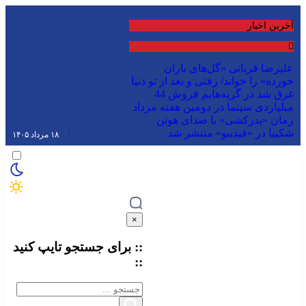
آخرین اخبار
علیرضا قربانی «گل‌های باران
خورده» را خواند/ رفتی و بعد از تو دنیا
غرق شد در گریه‌هایم
فروش 44
میلیاردی سینما در دومین هفته مرداد
رمان «پدرکشی» با صدای هوتن
شکیبا در «فیدیبو» منتشر شد
۱۸ مرداد ۱۴۰۵
×
:: برای جستجو
تایپ
کنید
::