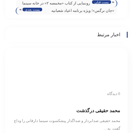
«
پست قبلی
رونمایی از کتاب «مخمصه ۲» در خانه سینما
»
پست بعدی
«جان نرگس»؛ ویژه برنامه اعیاد شعبانیه
رادیو سلامت
اخبار مرتبط
0 دیدگاه
محمد حقیقی درگذشت
محمد حقیقی صدابردار و صداگذار پیشکسوت سینما دارفانی را وداع
گفت. به…