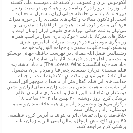
ایکوموس ایران و عضویت در کمیته فنی موسسه ملی گنجینه
آب وزارت نیرو را در کارنامه دارد و هم‌اکنون در سمت رئیس
دبیرخانه کمیته ملی حافظه جهانی ایران مشغول به فعالیت
است. او تاکنون مقالات و کتاب‌های متعددی را در حوزه میراث
فرهنگی منتشر کرده است. همچنین، از اقدامات مدیریتی او
می‌توان به ثبت جهانی میراث‌های طبیعی ایران (بیابان لوت و
جنگل‌های هیرکانی)، ثبت «چوگان، بازی سوار بر اسب همراه
روایتگری موسیقی» در فهرست میراث ناملموس بشری
یونسکو، ثبت «کلیات سعدی» و «جامع التواریخ» خواجه
رشیدالدین فضل‌ الله همدانی در فهرست حافظه جهانی یونسکو
و ثبت تنبور اهل حق در فهرست آثار ملی اشاره کرد.
«باد صبا» (به انگلیسی: The Lovers’ Wind) یا «باد عاشقان»
فیلم مستندی دربارهٔ طبیعت، جغرافیا و مردم ایران محصول
سال 1347 خورشیدی و مدّت آن ۷۰ دقیقه است. از جمله
جذابیت‌های این فیلم گفتار متن آن با صدای منوچهر انور است.
این نشست‌ به همت انجمن مستندسازان سینمای ایران و انجمن
دوستداران شاهنامه البرز (اشا) و با همکاری سازمان نظام
پزشکی کرج، روز دوشنبه، ۳۰ بهمن ماه ۱۴۰۲ ساعت ۱۸
برگزار می‌شود و حضور در آن برای همه علاقه‌مندان و سینما
دوستان، آزاد و رایگان است.
علاقه‌مندان برای تماشای اثر می‌توانند به آدرس کرج، عظیمیه،
۴۵ متری کاج، نبش پامچال، سالن آمفی‌تئاتر سازمان نظام
پزشکی کرج مراجعه کنند.