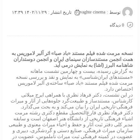
vaghte cinema
توسط :
تاریخ انتشار : ۱۴۰۲/۱۱/۲۹ ۱۳:۳۹
0 دیدگاه
نسخه مرمت شده فیلم مستند «باد صبا» اثر آلبر لاموریس به
همت انجمن مستندسازان سینمای ایران و انجمن دوستداران
شاهنامه البرز (اشا) به نمایش درمی آید.
به گزارش رسیده، بیست‌ و چهارمین نشست‌ ماهانه
«مستندهای ایران‌شناسی» به نمایش و نقد و بررسی نسخه
مرمت شده فیلم مستند «باد صبا» ساخته‌ی آلبر لاموریس
اختصاص دارد.
در این نشست، دکتر فرهاد نظری با همراهی ایرج میلانی
کارشناس، مستندساز و طبیعت‌گرد جلوه‌هایی از آثار و میراث
فرهنگی-تاریخی ایران را بیان می‌کند و به بحث می‌گذارد.
دکتر فرهاد نظری فارغ‌التحصیل مقطع دکتری رشته مرمت
اشیاء فرهنگی تاریخی از دانشگاه هنر اصفهان است و سابقه
مدیر کلی دفتر ثبت آثار و حفظ و احیاء میراث معنوی و طبیعی
سازمان میراث فرهنگی، صنایع دستی و گردشگری، دبیری و
عضویت در کمیته فرهنگی ثبت میراث ناملموس، عضویت در