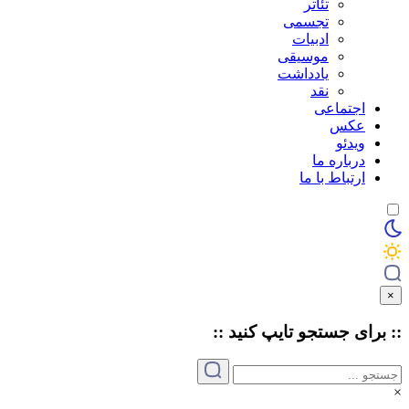
تئاتر
تجسمی
ادبیات
موسیقی
یادداشت
نقد
اجتماعی
عکس
ویدئو
درباره ما
ارتباط با ما
×
:: برای جستجو
تایپ
کنید ::
×