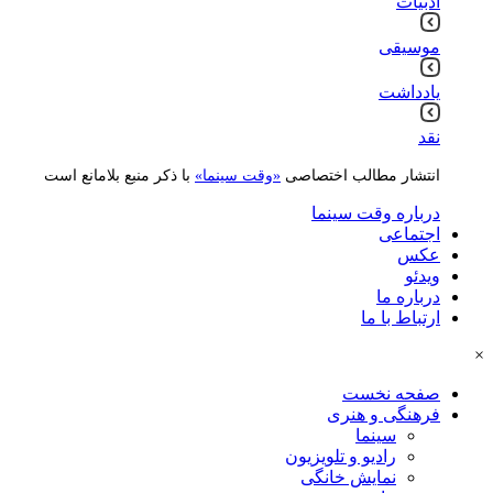
ادبیات
موسیقی
یادداشت
نقد
انتشار مطالب اختصاصی
«وقت سینما»
با ذکر منبع بلامانع است
درباره وقت سینما
اجتماعی
عکس
ویدئو
درباره ما
ارتباط با ما
×
صفحه نخست
فرهنگی و هنری
سینما
رادیو و تلویزیون
نمایش خانگی