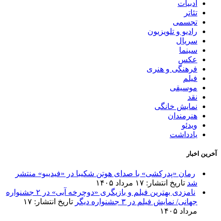
ادبیات
تئاتر
تجسمی
رادیو و تلویزیون
سریال
سینما
عکس
فرهنگی و هنری
فیلم
موسیقی
نقد
نمایش خانگی
هنرمندان
ویدئو
یادداشت
آخرین اخبار
رمان «پدرکشی» با صدای هوتن شکیبا در «فیدیبو» منتشر
شد
تاریخ انتشار: ۱۷ مرداد ۱۴۰۵
نامزدی بهترین فیلم و بازیگری «دوچرخه آبی» در ۲ جشنواره
جهانی/ نمایش فیلم در ۳ جشنواره دیگر
تاریخ انتشار: ۱۷
مرداد ۱۴۰۵