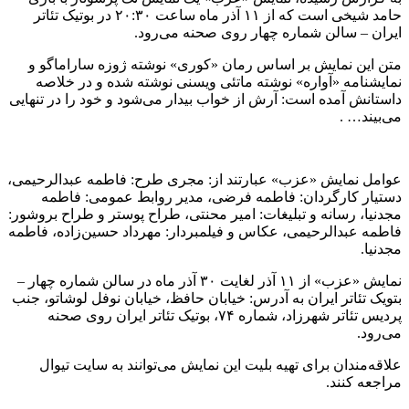
حامد شیخی است که از ۱۱ آذر ماه ساعت ۲۰:۳۰ در بوتیک تئاتر
ایران – سالن شماره چهار روی صحنه می‌رود.
متن این نمایش بر اساس رمان «کوری» نوشته ژوزه ساراماگو و
نمایشنامه «آواره» نوشته ماتئی ویسنی نوشته شده و در خلاصه
داستانش آمده است: آرش از خواب بیدار می‌شود و خود را در تنهایی
می‌بیند… .
عوامل نمایش «عزب» عبارتند از: مجری طرح: فاطمه عبدالرحیمی،
دستیار کارگردان: فاطمه فرضی، مدیر روابط عمومی: فاطمه
مجدنیا، رسانه و تبلیغات: امیر محنتی، طراح پوستر و طراح بروشور:
فاطمه عبدالرحیمی، عکاس و فیلمبردار: مهرداد حسین‌زاده، فاطمه
مجدنیا.
نمایش «عزب» از ۱۱ آذر لغایت ۳۰ آذر ماه در سالن شماره چهار –
بتویک تئاتر ایران به آدرس: خیابان حافظ، خیابان نوفل لوشاتو، جنب
پردیس تئاتر شهرزاد، شماره ۷۴، بوتیک تئاتر ایران روی صحنه
می‌رود.
علاقه‌مندان برای تهیه بلیت این نمایش می‌توانند به سایت تیوال
مراجعه کنند.