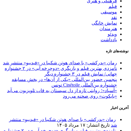
فرهنگی و هنری
فیلم
موسیقی
نقد
نمایش خانگی
هنرمندان
ویدئو
یادداشت
نوشته‌های تازه
رمان «پدرکشی» با صدای هوتن شکیبا در «فیدیبو» منتشر شد
نامزدی بهترین فیلم و بازیگری «دوچرخه آبی» در ۲ جشنواره
جهانی/ نمایش فیلم در ۳ جشنواره دیگر
پنجمین حضور بین‌المللی «یکی از آن‌ها» در بخش مسابقه
جشنواره بین‌المللی Cinétoile تونس
«آسباد»؛ روایتی تازه از دل سیستان به قاب تلویزیون می‌آید
«بایکوت» روی صحنه می‌رود
آخرین اخبار
رمان «پدرکشی» با صدای هوتن شکیبا در «فیدیبو» منتشر
شد
تاریخ انتشار: ۱۷ مرداد ۱۴۰۵
نامزدی بهترین فیلم و بازیگری «دوچرخه آبی» در ۲ جشنواره