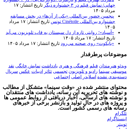
جهانی/ نمایش فیلم در ۳ جشنواره دیگر
تاریخ انتشار: ۱۷
مرداد ۱۴۰۵
پنجمین حضور بین‌المللی «یکی از آن‌ها» در بخش مسابقه
جشنواره بین‌المللی Cinétoile تونس
تاریخ انتشار: ۱۷ مرداد
۱۴۰۵
«آسباد»؛ روایتی تازه از دل سیستان به قاب تلویزیون می‌آید
تاریخ انتشار: ۱۷ مرداد ۱۴۰۵
«بایکوت» روی صحنه می‌رود
تاریخ انتشار: ۱۷ مرداد ۱۴۰۵
موضوعات پرطرفدار
ویدئو
هنرمندان
فیلم
فرهنگی و هنری
یادداشت
نمایش خانگی
نقد
موسیقی
سینما
رادیو و تلویزیون
تجسمی
تئاتر
ادبیات
عکس
سریال
دسته‌بندی نشده
اسلایدر اصلی
اجتماعی
محتوای منتشر شده در «وقت سینما» متشکل از مطالب
و نوشته های تحریریه این رسانه، یادداشت های منتقدان
و نوشته های ارسالی، اخبار دریافتی از روابط عمومی ها
و پروژه های در حال تولید و بازنشر برخی از خبرهای
رسانه های رسمی کشور است.
تلگرام
اینستاگرام
توییتر