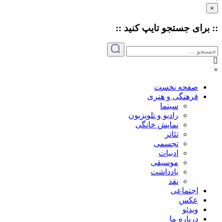
×
:: برای جستجو
تایپ
کنید ::
×
صفحه نخست
فرهنگی و هنری
سینما
رادیو و تلویزیون
نمایش خانگی
تئاتر
تجسمی
ادبیات
موسیقی
یادداشت
نقد
اجتماعی
عکس
ویدئو
درباره ما