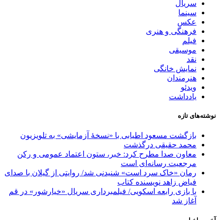
سریال
سینما
عکس
فرهنگی و هنری
فیلم
موسیقی
نقد
نمایش خانگی
هنرمندان
ویدئو
یادداشت
نوشته‌های تازه
بازگشت مسعود اطیابی با «نسخهٔ آزمایشی» به تلویزیون
محمد حقیقی درگذشت
معاون صدا مطرح کرد: خبر، ستون اعتماد عمومی و رکن
مرجعیت رسانه‌ای است
رمان «خاک سرد است» شنیدنی شد/ روایتی از گیلان با صدای
فیاض زاهد نویسنده کتاب
با بازی رابعه اسکویی/ فیلمبرداری سریال «خیارشور» در قم
آغاز شد