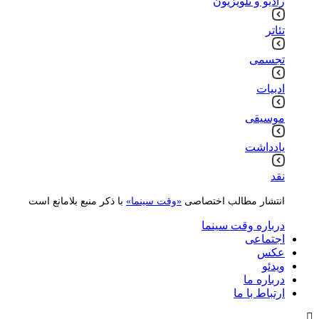
رادیو و تلویزیون
تئاتر
تجسمی
ادبیات
موسیقی
یادداشت
نقد
انتشار مطالب اختصاصی
«وقت سینما»
با ذکر منبع بلامانع است
درباره وقت سینما
اجتماعی
عکس
ویدئو
درباره ما
ارتباط با ما