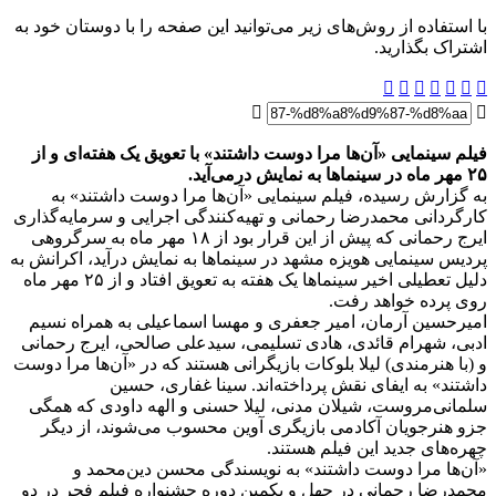
با استفاده از روش‌های زیر می‌توانید این صفحه را با دوستان خود به
اشتراک بگذارید.
فیلم سینمایی «آن‌ها مرا دوست داشتند» با تعویق یک هفته‌ای و از
۲۵ مهر ماه در سینماها به نمایش درمی‌آید.
به گزارش رسیده، فیلم سینمایی «آن‌ها مرا دوست داشتند» به
کارگردانی محمدرضا رحمانی و تهیه‌کنندگی اجرایی و سرمایه‌گذاری
ایرج رحمانی که پیش از این قرار بود از ۱۸ مهر ماه به سرگروهی
پردیس سینمایی هویزه مشهد در سینماها به نمایش درآید، اکرانش به
دلیل تعطیلی اخیر سینماها یک هفته به تعویق افتاد و از ۲۵ مهر ماه
روی پرده خواهد رفت.
امیرحسین آرمان، امیر جعفری و مهسا اسماعیلی به همراه نسیم
ادبی، شهرام قائدی، هادی تسلیمی، سیدعلی صالحی، ایرج رحمانی
و (با هنرمندی) لیلا بلوکات بازیگرانی هستند که در «آن‌ها مرا دوست
داشتند» به ایفای نقش پرداخته‌اند. سینا غفاری، حسین
سلمانی‌مروست، شیلان مدنی، لیلا حسنی و الهه داودی که همگی
جزو هنرجویان آکادمی بازیگری آوین محسوب می‌شوند، از دیگر
چهره‌های جدید این فیلم هستند.
«آن‌ها مرا دوست داشتند» به نویسندگی محسن دین‌محمد و
محمدرضا رحمانی در چهل و یکمین دوره جشنواره فیلم فجر در دو