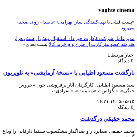
vaghte cinema
«
پست قبلی
با تهیه‌کنندگی سارا بهرامی/ «ناصدا» روی صحنه
می‌رود
مدیرعامل شرکت مَ‌کارت خبر داد: استقبال بیش از شش هزار
هنرمند عضو هنرکارت از طرح وام خريد کالا
پست بعدی
»
اخبار مرتبط
0 دیدگاه
بازگشت مسعود اطیابی با «نسخهٔ آزمایشی» به تلویزیون
سید مسعود اطیابی، کارگردان آثار پرفروشی چون «خروس
جنگی»، «تگزاس»، «دینامیت»، «انفرادی»،…
۱۴۰۵/۰۵/۱۵ ۱۶:۲۱
0 دیدگاه
محمد حقیقی درگذشت
محمد حقیقی صدابردار و صداگذار پیشکسوت سینما دارفانی را وداع
گفت. به…