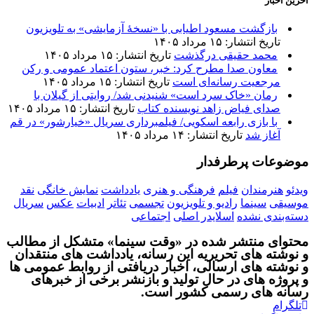
آخرین اخبار
بازگشت مسعود اطیابی با «نسخهٔ آزمایشی» به تلویزیون
تاریخ انتشار: ۱۵ مرداد ۱۴۰۵
محمد حقیقی درگذشت
تاریخ انتشار: ۱۵ مرداد ۱۴۰۵
معاون صدا مطرح کرد: خبر، ستون اعتماد عمومی و رکن
مرجعیت رسانه‌ای است
تاریخ انتشار: ۱۵ مرداد ۱۴۰۵
رمان «خاک سرد است» شنیدنی شد/ روایتی از گیلان با
صدای فیاض زاهد نویسنده کتاب
تاریخ انتشار: ۱۵ مرداد ۱۴۰۵
با بازی رابعه اسکویی/ فیلمبرداری سریال «خیارشور» در قم
آغاز شد
تاریخ انتشار: ۱۴ مرداد ۱۴۰۵
موضوعات پرطرفدار
ویدئو
هنرمندان
فیلم
فرهنگی و هنری
یادداشت
نمایش خانگی
نقد
موسیقی
سینما
رادیو و تلویزیون
تجسمی
تئاتر
ادبیات
عکس
سریال
دسته‌بندی نشده
اسلایدر اصلی
اجتماعی
محتوای منتشر شده در «وقت سینما» متشکل از مطالب
و نوشته های تحریریه این رسانه، یادداشت های منتقدان
و نوشته های ارسالی، اخبار دریافتی از روابط عمومی ها
و پروژه های در حال تولید و بازنشر برخی از خبرهای
رسانه های رسمی کشور است.
تلگرام