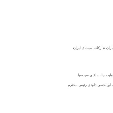
ران تدارکات سینمای ایران
لید، جناب آقای سیدضیا
 ابوالحسن داودی رئیس محترم