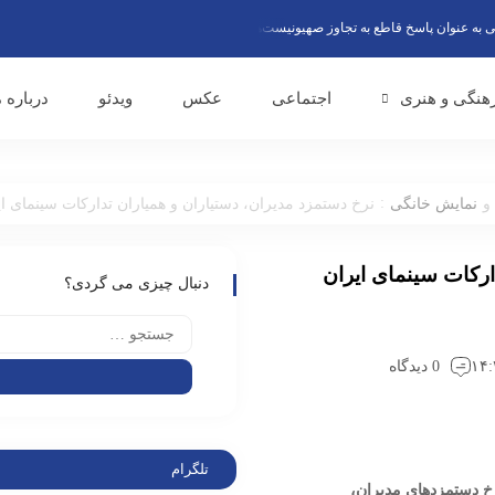
ان پاسخ قاطع به تجاوز صهیونیست‌ها گفتند
تقدیر صندوق اعتباری هنر از نقش موثر و 
هنگی و هنری
اجتماعی
عکس
ویدئو
درباره م
:
و
نمایش خانگی
نرخ دستمزد مدیران، دستیاران و همیاران تدارکات سینمای ا
ارکات سینمای ایران
دنبال چیزی می گردی؟
0 دیدگاه
تلگرام
رخ دستمزدهای مدیران،