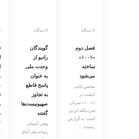
0 دیدگاه
0 دیدگاه
0 د
فصل دوم
گویندگان
ت
«۱۰۰۱»
رادیو از
ا
ساخته
وحدت ملی
ا
می‌شود
به عنوان
و
پاسخ قاطع
خ
محسن کیایی
به تجاوز
ن
امشب در
«۱۰۰۱» میزبان
صهیونیست‌ها
ر
قدرت‌الله ایزدی
گفتند
ر
است. به گزارش
خ
وقتی آسمان
رسیده،…
رسانه ملی آماج
ص