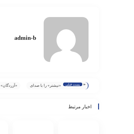
admin-b
«
پست قبلی
«نیشتر» را با صدای
«آزردگان» 
اردشیر منظم
جوایز کارگر
بشنوید
بازیگری فس
اخبار مرتبط
فیلم‌های م
مکزیک