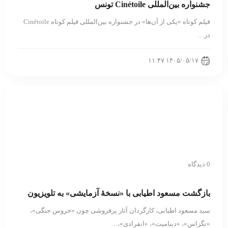
جشنواره بین‌المللی Cinétoile تونس
فیلم کوتاه «یکی از آن‌ها» در جشنواره بین‌المللی فیلم کوتاه Cinétoile
در…
۱۴۰۵/۰۵/۱۷ ۱۱:۴۷
0 دیدگاه
بازگشت مسعود اطیابی با «نسخهٔ آزمایشی» به تلویزیون
سید مسعود اطیابی، کارگردان آثار پرفروشی چون «خروس جنگی»،
«تگزاس»، «دینامیت»، «انفرادی»،…