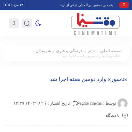
۱۷ مرداد ۱۴۰۵
پنجمین حضور بین‌المللی «یکی از آن‌ها» در بخش مسابقه جشنواره بین‌المللی Cinétoile تونس
:
>
صفحه اصلی
تئاتر
و
فرهنگی و هنری
و
هنرمندان
«ناسور» وارد دومین هفته اجرا شد
«ناسور» وارد دومین هفته اجرا شد
vaghte cinema
توسط :
تاریخ انتشار : ۱۴۰۳/۰۸/۱۱ ۱۲:۳۹
0 دیدگاه