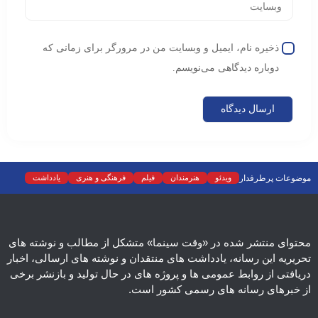
ذخیره نام، ایمیل و وبسایت من در مرورگر برای زمانی که
دوباره دیدگاهی می‌نویسم.
موضوعات پرطرفدار
ویدئو
هنرمندان
فیلم
فرهنگی و هنری
یادداشت
نمایش خانگی
نقد
موسیقی
سینما
رادیو و تلویزیون
تجسمی
تئاتر
ادبیات
عکس
سریال
دسته‌بندی نشده
اسلایدر اصلی
اجتماعی
محتوای منتشر شده در «وقت سینما» متشکل از مطالب و نوشته های
تحریریه این رسانه، یادداشت های منتقدان و نوشته های ارسالی، اخبار
دریافتی از روابط عمومی ها و پروژه های در حال تولید و بازنشر برخی
از خبرهای رسانه های رسمی کشور است.