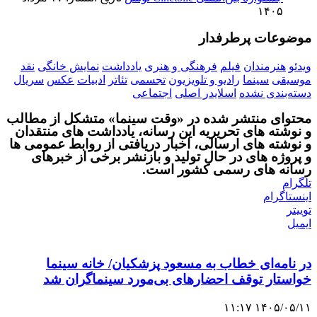
۱۴۰۵
موضوعات پرطرفدار
ویدئو
هنرمندان
فیلم
فرهنگی و هنری
یادداشت
نمایش خانگی
نقد
موسیقی
سینما
رادیو و تلویزیون
تجسمی
تئاتر
ادبیات
عکس
سریال
دسته‌بندی نشده
اسلایدر اصلی
اجتماعی
محتوای منتشر شده در «وقت سینما» متشکل از مطالب
و نوشته های تحریریه این رسانه، یادداشت های منتقدان
و نوشته های ارسالی، اخبار دریافتی از روابط عمومی ها
و پروژه های در حال تولید و بازنشر برخی از خبرهای
رسانه های رسمی کشور است.
تلگرام
اینستاگرام
توییتر
ایمیل
در نامه‌ای خطاب به مسعود پزشکیان/ خانه سینما
خواستار توقف احضارهای بی‌مورد سینماگران شد
۱۴۰۵/۰۵/۱۱ ۱۱:۱۷