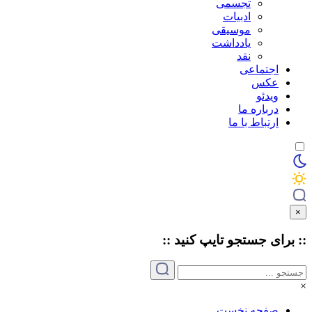
تجسمی
ادبیات
موسیقی
یادداشت
نقد
اجتماعی
عکس
ویدئو
درباره ما
ارتباط با ما
×
:: برای جستجو
تایپ
کنید ::
×
صفحه نخست