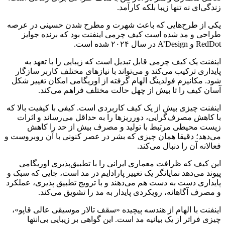
زندگی‌ای نه تنها زیبا بلکه کارآمد.
یکی از طرح‌هایی که باعث شهرت و مطرح شدن حسینی در عرصه
طراحی و مد شده است کیف چرمی اینفنت بود که برنده جوایز
RedDot و A’Design در سال ۲۰۲۴ شده است.
اینفنت یک کیف چرمی قابل تبدیل است که زیبایی را با تعهد به
پایداری ترکیب می‌کند و می‌تواند با نیاز‌های مختلف کاربر سازگار
شود. مکانیزم فولدینگ الهام گرفته از اوریگامی امکان تغییر شکل
آسان کیف را تا بیش از چهل حالت مختلف فراهم می‌کند.
اینفنت چیزی بیش از یک کیف کاربردی است. کیفی با کیفیت بالا که
با کاهش مصرف‌گرایی، دورریز‌ها را به حداقل می‌رساند و اثرات
زیست محیطی مرتبط با تولید و مصرف بیش از حد را کاهش
می‌دهد؛ دقیقا همان چیزی که بشر در عصر کنونی با آن روبروست و
فعالانه آن را دنبال می‌کند.
این کیف که ظرافت معماری ایرانی را با تطبیق‌پذیری اوریگامی
پیوند می‌دهد نمایانگر یک تغییر پارادایم در مد است، جایی که سبک و
پایداری دست به دست هم می‌دهند و با ترویج تطبیق پذیری، عملکرد
و مصرف آگاهانه، رویکردی پایدار به مد را تشویق می‌کند.
اینفنت با الهام از هندسه پیچیده «سقف تالار موسیقی عالی قاپو»،
چیزی فراتر از یک بیانیه مد است. این گواهی بر زیبایی بی‌انتها