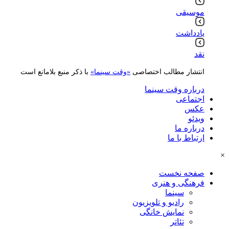
موسیقی
یادداشت
نقد
انتشار مطالب اختصاصی
«وقت سینما»
با ذکر منبع بلامانع است
درباره وقت سینما
اجتماعی
عکس
ویدئو
درباره ما
ارتباط با ما
×
صفحه نخست
فرهنگی و هنری
سینما
رادیو و تلویزیون
نمایش خانگی
تئاتر