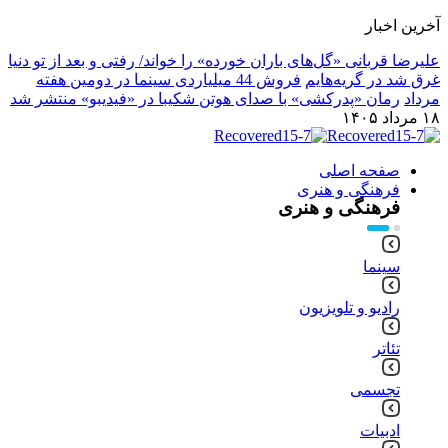
آخرین اخبار
علیرضا قربانی «گل‌های باران خورده» را خواند/ رفتی و بعد از تو دنیا
غرق شد در گریه‌هایم
فروش 44 میلیاردی سینما در دومین هفته
مرداد
رمان «پدرکشی» با صدای هوتن شکیبا در «فیدیبو» منتشر شد
۱۸ مرداد ۱۴۰۵
صفحه اصلی
فرهنگی و هنری
فرهنگی و هنری
سینما
رادیو و تلویزیون
تئاتر
تجسمی
ادبیات