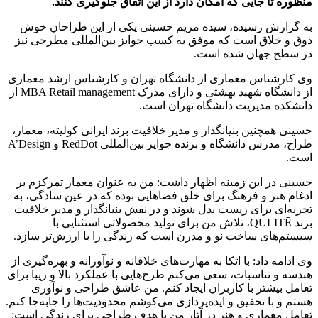
منظوره تا جایی که امکان دارد از این اتفاق جلوگیری کنند.
به گزارش رسیده، سیده مریم حسینی یکی از این طراحان خوش
ذوق و خلاق است که موفق به کسب جوایز بین‌المللی مطرحی نیز
در سطح جهان شده است.
وی کارشناس معماری از دانشگاه تهران و کارشناس ارشد معماری
از دانشگاه شهید بهشتی و دارای مدرک MBA Retail management از
دانشکده مدیریت دانشگاه تهران است.
حسینی همچنین بنیانگذار و مدیر خلاقیت برند ایرانی کولیته، معمار،
طراح، مدرس دانشگاه و برنده جوایز بین‌المللی RedDot و A’Design
است.
حسینی در این زمینه اظهار داشت: من به عنوان معمار تمرکزم بر
ادغام هنر و فرهنگ برای خلق فضا‌هایی بوده که در عین سادگی، به
تجربه‌ای برای زیست بدل شوند و در نقش بنیانگذار و مدیر خلاقیت
برند QULITĒ، تلاش من برای تولید محصولاتی استثنایی با
سیستم‌های ساخت نو و مدرن است که زندگی را با ارزش‌تر سازد.
وی ادامه داد: با اتکا به مهارت‌های خلاقانه و نوآورانه و بهره‌گیری از
هندسه و تناسبات، سعی می‌کنم طرح‌هایی با عملکرد بالا و زیبا برای
تعامل بیشتر با کاربران ایجاد کنم.
من عاشق طراحی و نوآوری
هستم و با تحقیق و ایده‌پردازی می‌کوشم محدودیت‌ها را جابه‌جا کنم.
تعامل معماری و هنر در آثار من با هدف طراحی برای زندگی است: