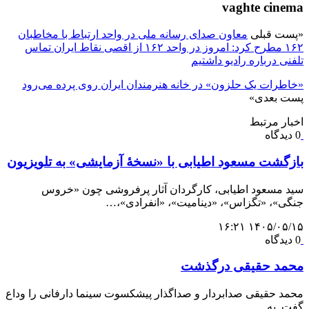
vaghte cinema
«
پست قبلی
معاون صدای رسانه ملی در واحد ارتباط با مخاطبان
۱۶۲ مطرح کرد: امروز در واحد ۱۶۲ از اقصی نقاط ایران تماس
تلفنی درباره رادیو داشتیم
«خاطرات یک حلزون» در خانه هنرمندان ایران روی پرده می‌رود
پست بعدی
»
اخبار مرتبط
0 دیدگاه
بازگشت مسعود اطیابی با «نسخهٔ آزمایشی» به تلویزیون
سید مسعود اطیابی، کارگردان آثار پرفروشی چون «خروس
جنگی»، «تگزاس»، «دینامیت»، «انفرادی»،…
۱۴۰۵/۰۵/۱۵ ۱۶:۲۱
0 دیدگاه
محمد حقیقی درگذشت
محمد حقیقی صدابردار و صداگذار پیشکسوت سینما دارفانی را وداع
گفت. به…