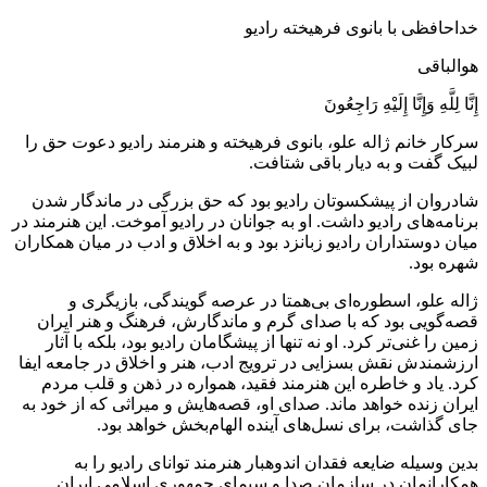
خداحافظی با بانوی فرهیخته رادیو
هوالباقی
إِنَّا لِلَّهِ وَإِنَّا إِلَیْهِ رَاجِعُونَ
سرکار خانم ژاله علو، بانوی فرهیخته و هنرمند رادیو دعوت حق را
لبیک گفت و به دیار باقی شتافت.
شادروان از پیشکسوتان رادیو بود که حق بزرگی در ماندگار شدن
برنامه‌های رادیو داشت. او به جوانان در رادیو آموخت. این هنرمند در
میان دوستداران رادیو زبانزد بود و به اخلاق و ادب در میان همکاران
شهره بود.
ژاله علو، اسطوره‌ای بی‌همتا در عرصه گویندگی، بازیگری و
قصه‌گویی بود که با صدای گرم و ماندگارش، فرهنگ و هنر ایران
زمین را غنی‌تر کرد. او نه‌ تنها از پیشگامان رادیو بود، بلکه با آثار
ارزشمندش نقش بسزایی در ترویج ادب، هنر و اخلاق در جامعه ایفا
کرد. یاد و خاطره این هنرمند فقید، همواره در ذهن و قلب مردم
ایران زنده خواهد ماند. صدای او، قصه‌هایش و میراثی که از خود به
جای گذاشت، برای نسل‌های آینده الهام‌بخش خواهد بود.
بدین وسیله ضایعه فقدان اندوهبار هنرمند توانای رادیو را به
همکارانمان در سازمان صدا و سیمای جمهوری اسلامی ایران