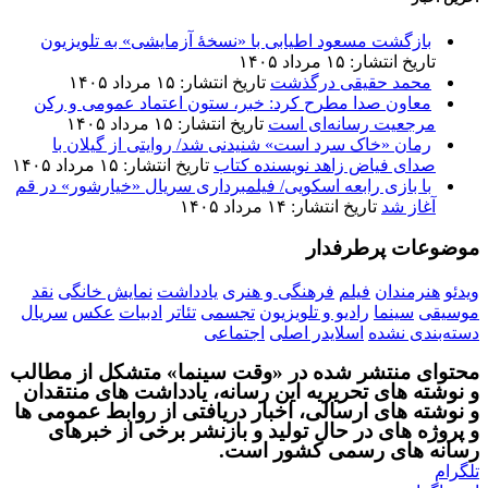
بازگشت مسعود اطیابی با «نسخهٔ آزمایشی» به تلویزیون
تاریخ انتشار: ۱۵ مرداد ۱۴۰۵
محمد حقیقی درگذشت
تاریخ انتشار: ۱۵ مرداد ۱۴۰۵
معاون صدا مطرح کرد: خبر، ستون اعتماد عمومی و رکن
مرجعیت رسانه‌ای است
تاریخ انتشار: ۱۵ مرداد ۱۴۰۵
رمان «خاک سرد است» شنیدنی شد/ روایتی از گیلان با
صدای فیاض زاهد نویسنده کتاب
تاریخ انتشار: ۱۵ مرداد ۱۴۰۵
با بازی رابعه اسکویی/ فیلمبرداری سریال «خیارشور» در قم
آغاز شد
تاریخ انتشار: ۱۴ مرداد ۱۴۰۵
موضوعات پرطرفدار
ویدئو
هنرمندان
فیلم
فرهنگی و هنری
یادداشت
نمایش خانگی
نقد
موسیقی
سینما
رادیو و تلویزیون
تجسمی
تئاتر
ادبیات
عکس
سریال
دسته‌بندی نشده
اسلایدر اصلی
اجتماعی
محتوای منتشر شده در «وقت سینما» متشکل از مطالب
و نوشته های تحریریه این رسانه، یادداشت های منتقدان
و نوشته های ارسالی، اخبار دریافتی از روابط عمومی ها
و پروژه های در حال تولید و بازنشر برخی از خبرهای
رسانه های رسمی کشور است.
تلگرام