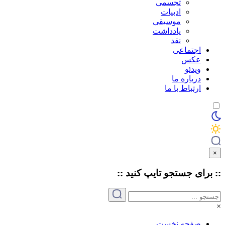
تجسمی
ادبیات
موسیقی
یادداشت
نقد
اجتماعی
عکس
ویدئو
درباره ما
ارتباط با ما
×
:: برای جستجو
تایپ
کنید ::
×
صفحه نخست