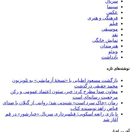
سریال
سینما
عکس
فرهنگی و هنری
فیلم
موسیقی
نقد
نمایش خانگی
هنرمندان
ویدئو
یادداشت
نوشته‌های تازه
بازگشت مسعود اطیابی با «نسخهٔ آزمایشی» به تلویزیون
محمد حقیقی درگذشت
معاون صدا مطرح کرد: خبر، ستون اعتماد عمومی و رکن
مرجعیت رسانه‌ای است
رمان «خاک سرد است» شنیدنی شد/ روایتی از گیلان با صدای
فیاض زاهد نویسنده کتاب
با بازی رابعه اسکویی/ فیلمبرداری سریال «خیارشور» در قم
آغاز شد
آخرین اخبار