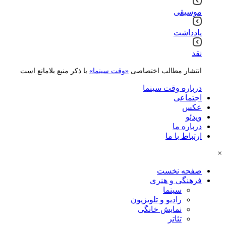
موسیقی
یادداشت
نقد
انتشار مطالب اختصاصی
«وقت سینما»
با ذکر منبع بلامانع است
درباره وقت سینما
اجتماعی
عکس
ویدئو
درباره ما
ارتباط با ما
×
صفحه نخست
فرهنگی و هنری
سینما
رادیو و تلویزیون
نمایش خانگی
تئاتر