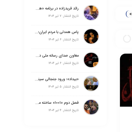
رائد فریدزاده در برنامه «هفت» مطرح کرد: هر کسی که برای ایران فیلم بسازد در‌ها به رویش باز است/ دبیر جشنواره فجر به‌زودی اعلام می‌شود
»
تاریخ انتشار: ۷ تیر ۱۴۰۴
پاس همدلی با مردم ایران؛ اولین اجرای «آداب شکار روباه» رایگان روی صحنه می‌رود
تاریخ انتشار: ۶ تیر ۱۴۰۴
معاون صدای رسانه ملی در افتتاحیه «رادیو محرم» مطرح کرد: رادیو در ایام محرم‌؛ تجلی‌گاه حماسه و معنویت/ پخش هزار و ۱۸۶ ساعت برنامه در ماه محرم
تاریخ انتشار: ۶ تیر ۱۴۰۴
«بیداد»؛ ورود جنجالی سینمای ایران به جشنواره کارلووی‌واری
تاریخ انتشار: ۵ تیر ۱۴۰۴
فصل دوم «۱۰۰۱» ساخته می‌شود
تاریخ انتشار: ۴ تیر ۱۴۰۴