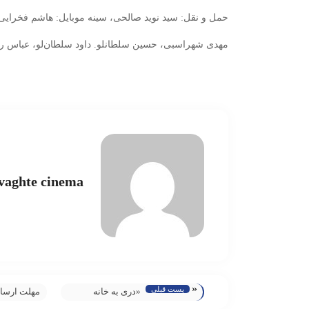
حمل و نقل: سید نوید صالحی، سینه موبایل: هاشم فخرایی
مهدی شهراسبی، حسین سلطانلو. داود سلطان‌لو، عباس ر
vaghte cinema
«
پست قبلی
«دری به خانه
مهلت ارسال
خورشید» هر شب
رادیویی به