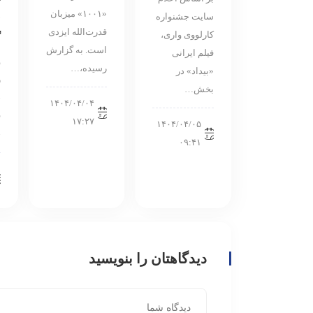
«۱۰۰۱» میزبان
ص
سایت جشنواره
قدرت‌الله ایزدی
کارلووی واری،
گ
است. به گزارش
فیلم ایرانی
و
رسیده،…
«بیداد» در
ر
بخش…
ح
۱۴۰۴/۰۴/۰۴
ق
۱۷:۲۷
۱۴۰۴/۰۴/۰۵
خ
۰۹:۴۱
دیدگاهتان را بنویسید