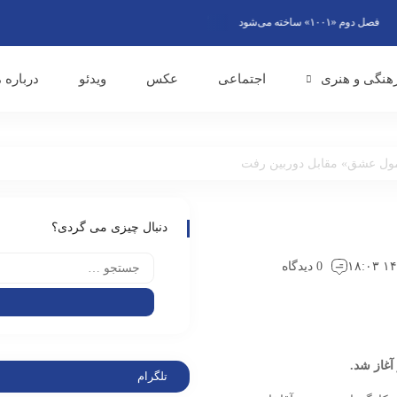
دوم «۱۰۰۱» ساخته می‌شود
گویندگان رادیو از وحدت ملی به عنوان پاسخ قاطع به ت
هنگی و هنری
اجتماعی
عکس
ویدئو
درباره م
ول عشق» مقابل دوربین رفت
دنبال چیزی می گردی؟
0 دیدگاه
غاز شد.
تلگرام