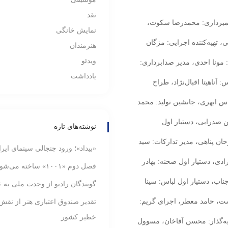
نقد
یلمبرداری: محمدرضا سکوت،
نمایش خانگی
، تهیه‌کننده اجرایی: مژگان
هنرمندان
ویدئو
 مونا احدی، مدیر صدابرداری:
یادداشت
اهیتا اقبال‌نژاد، طراح
 ابهری، جانشین تولید: محمد
ن صدرایی، دستیار اول
نوشته‌های تازه
ان پناهی، مدیر تدارکات: سید
«بیداد»؛ ورود جنجالی سینمای ایر
دی، دستیار اول صحنه: بهادر
فصل دوم «۱۰۰۱» ساخته می‌شود
ب، دستیار اول لباس: سینا
گویندگان رادیو از وحدت ملی به ع
دوست، حامد معطر، اجرای گریم:
تقدیر صندوق اعتباری هنر از نقش
خطیر کشور
ه‌گذار: محسن آقاخان، مسوول