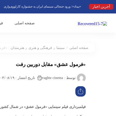
آخرین اخبار
«بیداد»؛ ورود جنجالی سینمای ایران به جشنواره کارلووی‌واری
فصل 
صفحه اصلی
فر
:
>
صفحه اصلی
سینما
و
فرهنگی و هنری
و
هنرمندان
«فرم
«فرمول عشق» مقابل دوربین رفت
vaghte cinema
توسط :
تاریخ انتشار : ۱۴۰۳/۰۸/۱۹ ۱۸:۰۳
فیلمبرداری فیلم سینمایی «فرمول عشق» در شمال کشور آ