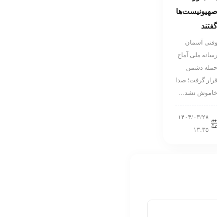
هیونیست‌ها
فتند
قتی آسمان
سانه ملی آماج
مله دشمن
رار گرفت؛ صدا
اموش نشد…
۱۴۰۴/۰۳/۲۸
۱۳:۳۵