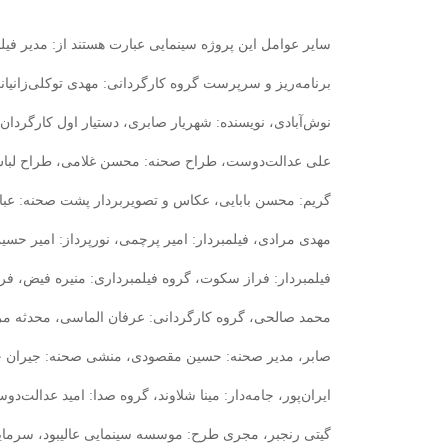
سایر عوامل این پروژه سینمایی عبارت هستند از: مدیر ف
برنامه‌ریز و سرپرست گروه کارگردانی: مهدی توکلی‌زانیانی
نوش‌آبادی، نویسنده: شهریار صابری، دستیار اول کارگردان:
علی عدالت‌دوست، طراح صحنه: محسن غلامی، طراح لباس: آن
گریم: محسن بابایی، عکاس و تصویربردار پشت صحنه: عباس
مهدی مرادی، فیلمبردار: امیر پرچمی، نورپرداز: امیر حسی
فیلمبردار: فراز سکوت، گروه فیلمبرداری: منیره فیض، فرح
محمد صالحی، گروه کارگردانی: عرفان الماسی، محدثه مرا
صابر، مدیر صحنه: حسین مقصودی، منشی صحنه: جیران جنا
ایران‌پور، جامه‌دار: مینا شلاوند، گروه صدا: امید عدالت‌
گیتی رنجبر، مجری طرح: موسسه سینمایی عالیبود، سرمای