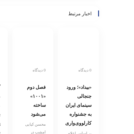
از شبکه آموزش
جشنواره پ
اخبار مرتبط
سیما
مشخص شد
0 دیدگاه
0 دیدگاه
0 
«بیداد»؛ ورود
فصل دوم
گ
جنجالی
«۱۰۰۱»
ر
سینمای ایران
ساخته
و
به جشنواره
می‌شود
ب
کارلووی‌واری
پ
محسن کیایی
ب
امشب در
بر اساس اعلام