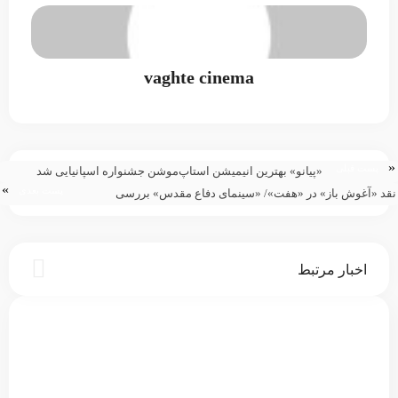
vaghte cinema
پست قبلی
«پیانو» بهترین انیمیشن استاپ‌موشن جشنواره اسپانیایی شد
»
پست بعدی
 «آغوش باز» در «هفت»/ «سینمای دفاع مقدس» بررسی
‌شود
اخبار مرتبط