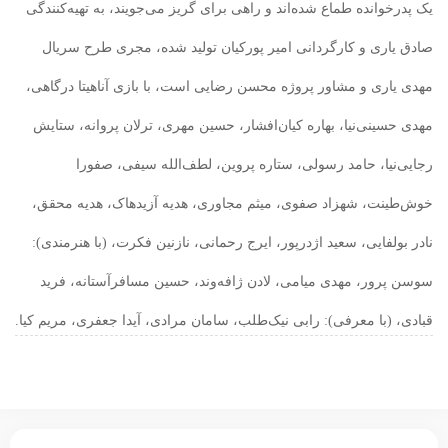
یک پدرخوانده طماع شده‌اند و راهی برای گریز می‌جویند، به تهیه‌کنندگی
صادق یاری و کارگردانی امیر پورکیان تولید شده، مجری طرح سریال
مهدی یاری و مشاور پروژه محسن رضایی است، با بازی آناهیتا درگاهی،
مهدی حسینی‌نیا، بهاره کیان‌افشار، حسین مهری، ترلان پروانه، ستایش
رجایی‌نیا، حامد رسولی، ستاره پروین، لطف‌الله سیفی، صفورا
خوش‌طینت، شهزاد صفوی، میثم مجاوری، هدیه آزیدهاک، هدیه محقق،
نادر بولفایی، سعید اژدرپور، ایرج رحمانی، نازنین فکرت، (با هنرمندی):
سوسن پرور، مهدی میامی، لادن ژافه‌وند، حسین مسافرآستانه، فرید
قبادی، (با معرفی): رابی نیک‌طلب، سامان مرادی، آیدا جعفری، مریم کیا.