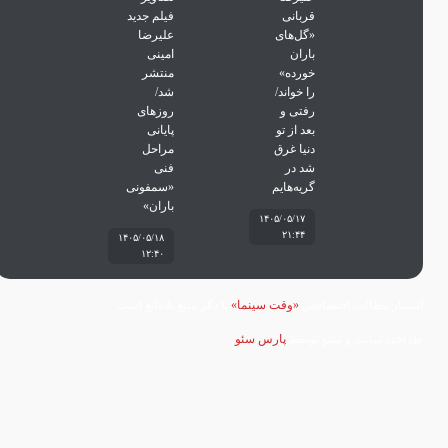
قربانی
فیلم جدید
«گل‌های
علیرضا
باران
امینی
خورده»
منتشر
را خواند/
شد/
رفتی و
روزهای
بعد از تو
پایانی
دنیا غرق
مراحل
شد در
فنی
گریه‌هایم
«سمفونی
باران»
۱۴۰۵/۰۵/۱۷
۲۱:۴۴
۱۴۰۵/۰۵/۱۸
۱۲:۴۰
انتشار مطالب اختصاصی
«وقت سینما»
با ذکر منبع بلامانع است
طراحی سایت و سئو توسط
پارس سئو