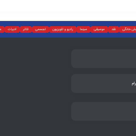
یش خانگی
نقد
موسیقی
سینما
رادیو و تلویزیون
تجسمی
تئاتر
ادبیات
ع
ام