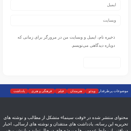
ذخیره نام، ایمیل و وبسایت من در مرورگر برای زمانی که
دوباره دیدگاهی می‌نویسم.
موضوعات پرطرفدار
ویدئو
هنرمندان
فیلم
فرهنگی و هنری
یادداشت
نمایش خانگی
نقد
موسیقی
سینما
رادیو و تلویزیون
تجسمی
تئاتر
ادبیات
عکس
سریال
دسته‌بندی نشده
اسلایدر اصلی
اجتماعی
محتوای منتشر شده در «وقت سینما» متشکل از مطالب و نوشته های
تحریریه این رسانه، یادداشت های منتقدان و نوشته های ارسالی، اخبار
دریافتی از روابط عمومی ها و پروژه های در حال تولید و بازنشر برخی