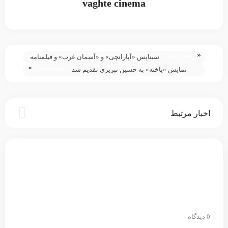
vaghte cinema
«
پست قبلی
سیناپس «آپاراتچی» و «آسمان غرب» و فیلمنامه
»
پست بعدی
«یادآوری» کریستوفر نولان در شماره جدید فیلم
نمایش «یاخته» به حسین تبریزی تقدیم شد
نگار
اخبار مرتبط
0 دیدگاه