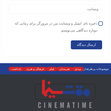
ذخیره نام، ایمیل و وبسایت من در مرورگر برای زمانی که
دوباره دیدگاهی می‌نویسم.
موضوعات پرطرفدار
ویدئو
هنرمندان
فیلم
فرهنگی و هنری
یادداشت
نمایش خانگی
نقد
موسیقی
سینما
رادیو و تلویزیون
تجسمی
تئاتر
ادبیات
عکس
سریال
دسته‌بندی نشده
اسلایدر اصلی
اجتماعی