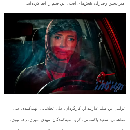
امیرحسین رضازاده نقش‌های اصلی این فیلم را ایفا کرده‌اند.
عوامل این فیلم عبارتند از: کارگردان: علی عطشانی، تهیه‌کننده: علی
عطشانی، سعید پاکستانی، گروه تهیه‌کنندگان: مهدی منیری، رعنا نبوی،