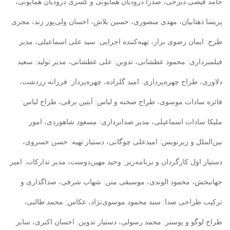
حامد فیضی دیزجی، صدرا درودیان همایونی و کسری درودیان همایونی،
پریسا ذهتابیان، مهدی منصوری، حسین بلاش، احسان ولی‌پور زند، مجری
طرح: ایمان رضوی بزاز، تهیه‌کننده اجرایی: سید علی اسماعیلی، مدیر
فیلمبرداری: محمود عطشانی، تدوین: علی عطشانی، مدیر تولید: سعید
دلاوری، طراح چهره‌پردازی: امید گلزاده، چهره‌پرداز: فرزانه زردشت،
فائزه سادات موسوی، طراح صحنه و لباس: آبتین برقی، طراح لباس:
ملیکا سادات اسماعیلی، مدیر صدابرداری: مسعود شاهوردی، امور
بین‌الملل و زیرنویس: امیدعلی چوگانی، دستیار تهیه: حسن خسروی،
دستیار اول کارگردان و برنامه‌ریز: وحید مهین‌دوست، مدیر تدارکات: امیر
جهانبخش، محمود الوندی، موسیقی متن: شهاب شرفی، صداگذاری و
ترکیب طراحی صدا: سید محمود موسوی‌نژاد، عکاس: محمد طالبی،
طراح لوگو و پوستر: محمد رسولی، دستیار تدوین: احسان اکبری، سایر