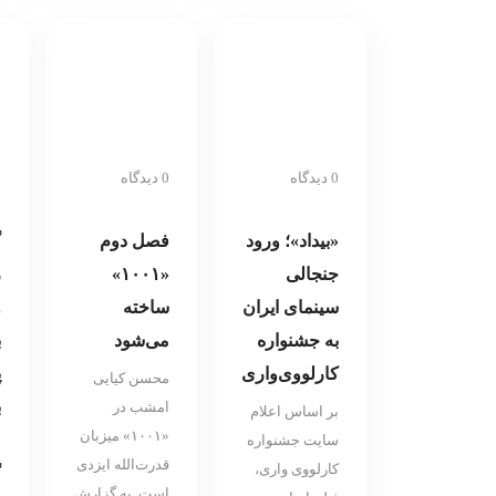
0 دیدگاه
0 دیدگاه
0 
«بیداد»؛ ورود
فصل دوم
گ
جنجالی
«۱۰۰۱»
ر
سینمای ایران
ساخته
و
به جشنواره
می‌شود
ب
کارلووی‌واری
پ
محسن کیایی
ب
امشب در
بر اساس اعلام
«۱۰۰۱» میزبان
ص
سایت جشنواره
قدرت‌الله ایزدی
کارلووی واری،
گ
است. به گزارش