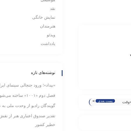
نقد
نمایش خانگی
هنرمندان
ویدئو
یادداشت
نوشته‌های تازه
«بیداد»؛ ورود جنجالی سینمای ایر
فصل دوم «۱۰۰۱» ساخته می‌شود
»
پست بعدی
«وقت
گویندگان رادیو از وحدت ملی به ع
زارش
م
تقدیر صندوق اعتباری هنر از نقش
یاد» در
خطیر کشور
ه