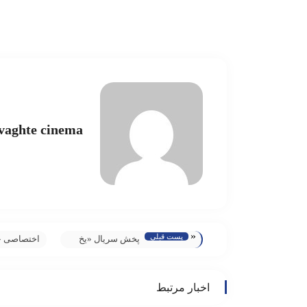
vaghte cinema
«
پست قبلی
پخش سریال «یخ
اختصاصی 
نازک» از شبکه
سینما»/ گ
تماشا
تصویری فیل
اخبار مرتبط
سینمایی «ص
کاخ جشنوار