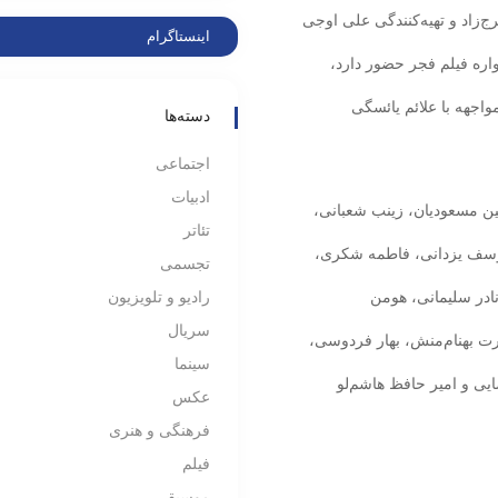
ج‌زاد و تهیه‌کنندگی علی اوجی
اینستاگرام
ه فیلم فجر حضور دارد،
واجهه با علائم یائسگی
دسته‌ها
اجتماعی
ادبیات
شین مسعودیان، زینب شعبانی،
تئاتر
 یوسف یزدانی، فاطمه شکری،
تجسمی
نادر سلیمانی، هومن
رادیو و تلویزیون
سریال
رت بهنام‌منش، بهار فردوسی،
سینما
ایی و امیر حافظ هاشم‌لو
عکس
فرهنگی و هنری
فیلم
موسیقی