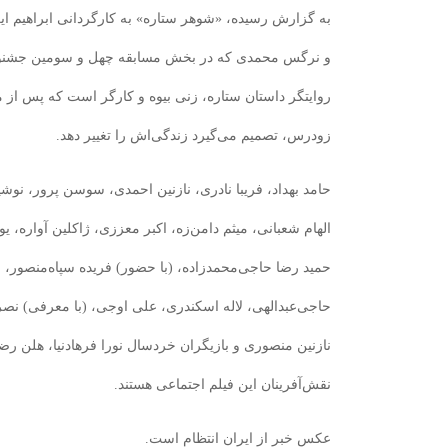
به گزارش رسیده، «شوهر ستاره» به کارگردانی ابراهیم ایر
و نرگس محمدی که در بخش مسابقه چهل و سومین جشنوار
روایتگر داستان ستاره، زنی بیوه و کارگر است که پس از م
زودرس، تصمیم می‌گیرد زندگی‌اش را تغییر دهد.
حامد بهداد، فریبا نادری، نازنین احمدی، سوسن پرور، نو
الهام شعبانی، میثم دامن‌زه، اکبر معززی، ژاکلین آواره،
حمید رضا حاجی‌محمدزاده، (با حضور) فریده سپاه‌منصور، 
حاجی‌عبدالهی، لاله اسکندری، علی اوجی، (با معرفی) نص
نازنین منصوری و بازیگران خردسال نورا فرهادنیا، هلن رض
نقش‌آفرینان این فیلم اجتماعی هستند.
عکس خبر از ایران انتظام است.