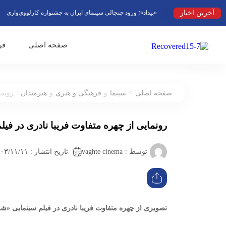
آخرین اخبار
«بیداد»؛ ورود جنجالی سینمای ایران به جشنواره کارلووی‌واری
فصل
صفحه اصلی
فر
:
>
صفحه اصلی
سینما
و
فرهنگی و هنری
و
هنرمندان
رونما
رونمایی از چهره متفاوت فریبا نادری در فی
vaghte cinema
توسط :
تاریخ انتشار : ۱۴۰۳/۱۱/۱۱ ۱۳:۱۷
تصویری از چهره متفاوت فریبا نادری در فیلم سینمایی «ش