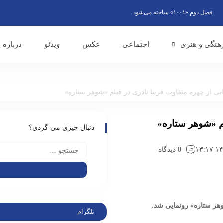
 دوم «۱۰۰۱» ساخته می‌شود
گویندگان رادیو از وحدت ملی به عنوان پاسخ قاطع به ت
هنگی و هنری
اجتماعی
عکس
ویدئو
درباره م
یی از چهره متفاوت فریبا نادری در فیلم «شوهر ستاره»
لم «شوهر ستاره»
دنبال چیزی می گردی؟
0 دیدگاه
وهر ستاره» رونمایی شد.
تلگرام