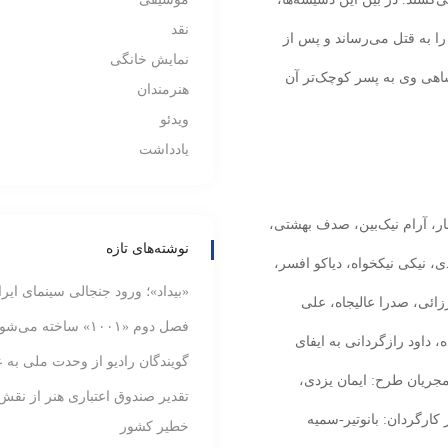
نقد
را به قتل می‌رساند و پس از
نمایش خانگی
شاهی وی به پسر کوچک‌تر آن
هنرمندان
ویدئو
یادداشت
جلالی‌تبار، آرام نیک‌بین، صدف بهشتی،
نوشته‌های تازه
، نیکی نیکخواه، دیاکو افسر،
«بیداد»؛ ورود جنجالی سینمای ایر
زائی، صدرا عالیجاه، علی
فصل دوم «۱۰۰۱» ساخته می‌شود
 داود رازگردانی به ایفای
گویندگان رادیو از وحدت ملی به ع
مجریان طرح: ایمان یزدی،
تقدیر صندوق اعتباری هنر از نقش
 کارگردان: بانوتیر-سمیه
خطیر کشور