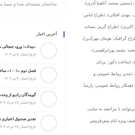
)، (منشی صحنه: آناهیتا آذری)،
ساختمان شیشه‌ای صدا و سیما م
، مهدی ‌اقبالی)، (طراح لباس:
‌اکبری)، (طراح گریم: بتسابه
آخرین اخبار
راح گرافیک: هومان مهرآذین)،
«بیداد»؛ ورود جنجالی 
نه: محمد پورابراهیمی)،
تاریخ انتشار: ۵ تیر ۱۴۰۴
)، (ساخت دکور: یزدان
فصل دوم «۱۰۰۱» ساخته می‌شود
)، (مدیر روابط عمومی و
تاریخ انتشار: ۴ تیر ۱۴۰۴
ر)، (همکار روابط عمومی: پارسا
گویندگان رادیو از وحد
تاریخ انتشار: ۲۸ خرداد ۱۴۰۴
ی‌توانند با مراجعه به سایت
رید بلیت، با تخفیف ویژه ایام پیش‌فروش
تاریخ انتشار: ۲۸ خرداد ۱۴۰۴