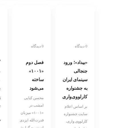
منجر به رشد تقویت
مستندسازی در
رادیو شده است
0 دیدگاه
0 دیدگاه
0 
«بیداد»؛ ورود
فصل دوم
گ
جنجالی
«۱۰۰۱»
ر
سینمای ایران
ساخته
و
به جشنواره
می‌شود
ب
کارلووی‌واری
پ
محسن کیایی
ب
امشب در
بر اساس اعلام
«۱۰۰۱» میزبان
ص
سایت جشنواره
قدرت‌الله ایزدی
کارلووی واری،
گ
است. به گزارش