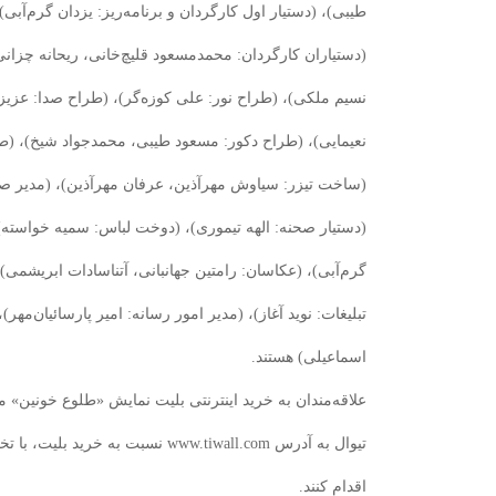
‌طیبی)، (دستیار اول کارگردان و برنامه‌ریز: یزدان ‌گرم‌آبی
(دستیاران کارگردان: محمدمسعود ‌قلیچ‌خانی، ریحانه ‌چزانی
نسیم ‌ملکی)، (طراح نور: علی ‌کوزه‌گر)، (طراح صدا: عزیز 
نعیمایی)، (طراح دکور: مسعود ‌طیبی، محمدجواد ‌شیخ)، (ط
(ساخت تیزر: سیاوش مهرآذین، عرفان مهرآذین)، (مدیر صح
(دستیار صحنه: الهه ‌تیموری)، (دوخت لباس: سمیه ‌خواسته
‌گرم‌آبی)، (عکاسان: رامتین ‌جهانبانی، آتنا‌سادات ابریشمی
تبلیغات: نوید ‌آغاز)، (مدیر امور رسانه: امیر ‌پارسائیان‌مه
اسماعیلی) هستند.
علاقه‌مندان به خرید اینترنتی بلیت نمایش «طلوع‌ خونین‌» م
تیوال به آدرس www.tiwall.com نسبت به خ
اقدام کنند.