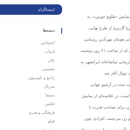
اینستاگرام
مایش «طلوع‌ خونین‌»، به
رع گاریزی از طرح نهایی،
دسته‌ها
حی هومان مهرآذین رونمایی
اجتماعی
شد. شایان ذکر است، فروش اینترنتی بلیت‌های این نمایش که از ساعت ۲۱ روز دوشنبه،
ادبیات
تئاتر
 ناظرزاده کرمانی تماشاخانه‌ ایرانشهر به
تجسمی
تیوال آغاز شد.
رادیو و تلویزیون
بت شده در آرشیو جهانی
سریال
سینما
 است، در خلاصه‌ای از نمایش
عکس
 زن برای تصاحب قدرت با
فرهنگی و هنری
و زن می‌چینند، افرادی چون
فیلم
کُشند. در بین این دسیسه‌ها،
موسیقی