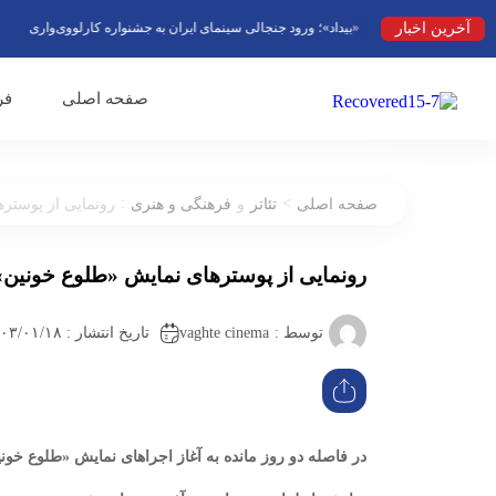
آخرین اخبار
«بیداد»؛ ورود جنجالی سینمای ایران به جشنواره کارلووی‌واری
فصل دوم «۱۰۰۱»
صفحه اصلی
فر
:
>
صفحه اصلی
تئاتر
و
فرهنگی و هنری
رونمایی از پوستره
رونمایی از پوسترهای نمایش «طلوع‌ خونین‌»
vaghte cinema
توسط :
تاریخ انتشار : ۱۴۰۳/۰۱/۱۸ ۱۱:۴۰
در فاصله دو روز مانده به آغاز اجراهای نمایش «طلوع‌ خونی