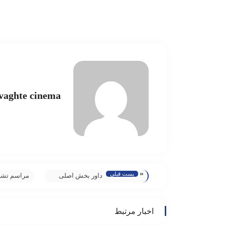
vaghte cinema
«
پست قبلی
داور بخش اصلی
مراسم تشیی
سومین دوره
رضا داودنژا
جشنواره پژواک
شد + گزار
اخبار مرتبط
رادیو مطرح کرد:
تصویری اخ
جشنواره پژواک
«وقت سینم