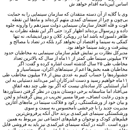
اساس آیین‌نامه اقدام خواهد ش
وی با گلایه از آن دسته منتقدان که سازمان سینمایی را به حمایت
بی‌چون و چرا از سینمای کمدی متهم کرده‌اند و ماه‌ها این نقطه
قوت و قله افتخار سازمان سینمایی دولت سیزدهم را وارونه جلوه
داده و زیرسوال برده‌اند اظهار کرد: حتی اگر این نقطه نظرات به
ظاهر دلسوزانه باشد اما در رویکرد کلان و دوراندیشانه، نه تنها
کمکی به سینما و اقتصاد آن نخواهد کرد بلکه در تضاد با مصالح و
پیشرفت و رشد سینما خواهد بود.
مدیرکل نظارت بر نمایش فیلم سازمان سینمایی به مخاطبان حدود
۲۷ میلیونی سینما طی کمتر از ۱۱ماه از سال که بالاترین تعداد
مخاطب طی ۲۵ سال گذشته است اشاره کرده و‌ گفت: اگر
مخاطبان همه بخش‌ها اعم از سینماهای اکران، سینماسیار و
جشنواره‌ها را حساب کنیم به عددی بیش از ۲۸ میلیون مخاطب طی
۱۱ماه خواهیم رسید و دست اندرکاران امر می‌دانند دستیابی به این
آمار استثنایی کار ساده‌ای نیست که اگر بود طی چند دهه اتفاق
می‌افتاد اما متاسفانه برخی دوستان بدون در نظر گرفتن دستاوردها
و بدون رعایت انصاف، صرفا مسیر تخریب در پیش گرفته‌اند و لحن
و بیان خود از ورشکستگی، رکود و فلاکت سینما در ماه‌های آغازین
مدیریت جدید را با چرخشی نامحسوس به سمت و سوی
ورشکستگی سینمای غیرکمدی بردند حال آنکه پرفروش‌ترین
فیلم‌های کودک و نوجوان و فیلم‌های اجتماعی نیز مربوط به همین
دوره است . البته در اینکه سینمای غیرکمدی نیز باید به فروشی قابل
دفاع و منطقی برسد شکی نیست اما عقب‌ماندگی چند ده ساله در