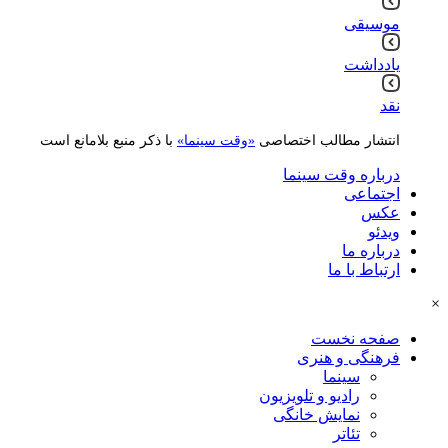
موسیقی
یادداشت
نقد
انتشار مطالب اختصاصی
«وقت سینما»
با ذکر منبع بلامانع است
درباره وقت سینما
اجتماعی
عکس
ویدئو
درباره ما
ارتباط با ما
×
صفحه نخست
فرهنگی و هنری
سینما
رادیو و تلویزیون
نمایش خانگی
تئاتر