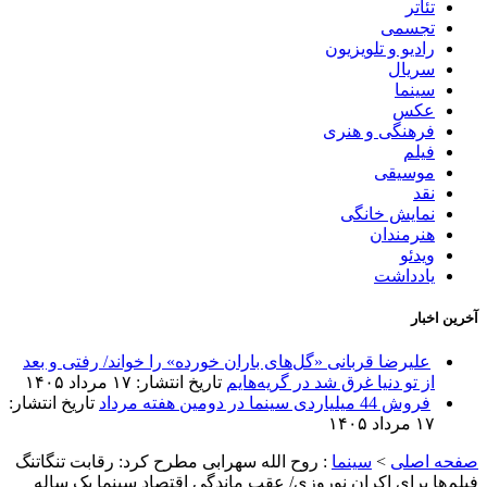
تئاتر
تجسمی
رادیو و تلویزیون
سریال
سینما
عکس
فرهنگی و هنری
فیلم
موسیقی
نقد
نمایش خانگی
هنرمندان
ویدئو
یادداشت
آخرین اخبار
علیرضا قربانی «گل‌های باران خورده» را خواند/ رفتی و بعد
از تو دنیا غرق شد در گریه‌هایم
تاریخ انتشار: ۱۷ مرداد ۱۴۰۵
فروش 44 میلیاردی سینما در دومین هفته مرداد
تاریخ انتشار:
۱۷ مرداد ۱۴۰۵
صفحه اصلی
>
سینما
:
روح الله سهرابی مطرح کرد: رقابت تنگاتنگ
فیلم‌ها برای اکران‌ نوروزی/ عقب ماندگی اقتصاد سینما یک ساله