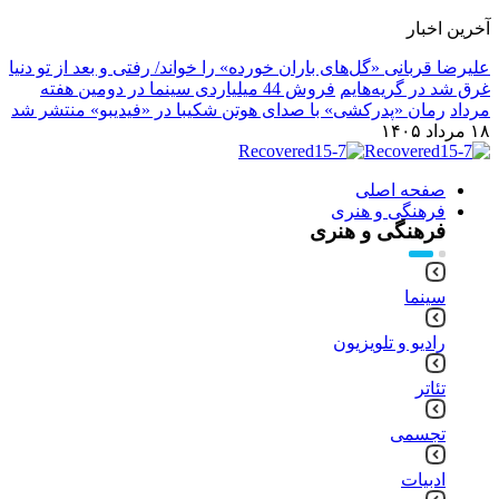
آخرین اخبار
علیرضا قربانی «گل‌های باران خورده» را خواند/ رفتی و بعد از تو دنیا
غرق شد در گریه‌هایم
فروش 44 میلیاردی سینما در دومین هفته
مرداد
رمان «پدرکشی» با صدای هوتن شکیبا در «فیدیبو» منتشر شد
۱۸ مرداد ۱۴۰۵
صفحه اصلی
فرهنگی و هنری
فرهنگی و هنری
سینما
رادیو و تلویزیون
تئاتر
تجسمی
ادبیات