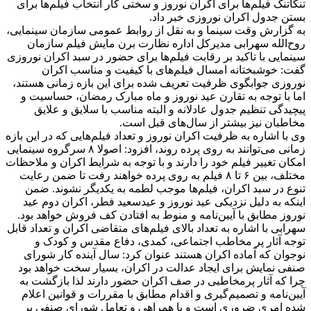
تنگاتنگ فیلم‌ها برای اکران‌ نوروز و سختی کار انتخاب فیلم‌ها برای
بستن جدول اکران نوروزی خبر داد.
به گزارش وقت سینما و به نقل از روابط عمومی سازمان سینمایی،
روح‌الله سهرابی مدیرکل اداره نظارت برن مایش فیلم سازمان
سینمایی با تاکید بر رقابت فیلم‌ها برای حضور در سبد اکران نوروزی
گفت: خوشبختانه امسال فیلم‌های با کیفیت و مناسب اکران
نوروزی جوابگوی ظرفیت تعریف شده برای این بازه زمانی هستند،
اما با توجه به تقارن عید نوروز و ماه مبارک رمضان، حساسیت و
پیچیدگی تنظیم جدول عادلانه و البته مناسب با سلایق و علایق
مخاطبان نیز بیشتر از سال‌های قبل است.
وی با اشاره به ظرفیت اکران نوروز و تعداد فیلم‌هایی که در این بازه
زمانی می‌توانند به روی پرده روند، افزود: اصولا ۸ سرگروه سینمایی
امکان تغییر فیلم خود را دارند و با توجه به شرایط اکران و ملاحظات
مختلف، بین ۶ تا ۸ فیلم به روی پرده خواهند رفت تا ضمن رعایت
تنوع در سبد اکران، فیلم‌ها موجب لطمه به یکدیگر نشوند. ضمن
اینکه به دلیل نزدیکی عید نوروز و عیدسعید فطر، اکران دوم عید
نوروز مطابق با آیین‌نامه و منوط به افتادن کف فروش خواهد بود.
سهرابی با اشاره به تعداد بالای فیلم‌های متقاضی اکران و تعداد قابل
توجه آثار پر مخاطب اجتماعی، کمدی، دفاع مقدس و کودک و
نوجوان که آماده اکران هستند عنوان کرد: سال آینده کار شورای
صنفی نمایش برای ایجاد عدالت در اکران، بسیار سخت خواهد بود
چرا که آثار پرمخاطبی در صف اکران حضور دارند لذا بازگشت به
آیین‌نامه و تصمیم‌گیری و اقدام مطابق با مقررات و قوانین اعلام
شده امری ضروری است و با همراهی و تعامل شورای صنفی بر