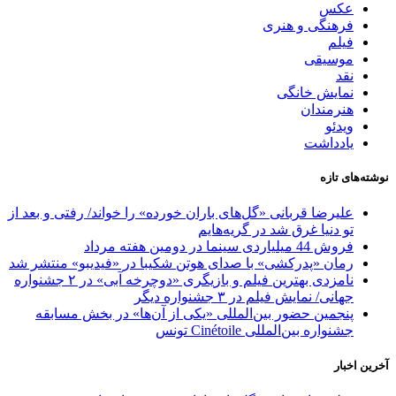
عکس
فرهنگی و هنری
فیلم
موسیقی
نقد
نمایش خانگی
هنرمندان
ویدئو
یادداشت
نوشته‌های تازه
علیرضا قربانی «گل‌های باران خورده» را خواند/ رفتی و بعد از
تو دنیا غرق شد در گریه‌هایم
فروش 44 میلیاردی سینما در دومین هفته مرداد
رمان «پدرکشی» با صدای هوتن شکیبا در «فیدیبو» منتشر شد
نامزدی بهترین فیلم و بازیگری «دوچرخه آبی» در ۲ جشنواره
جهانی/ نمایش فیلم در ۳ جشنواره دیگر
پنجمین حضور بین‌المللی «یکی از آن‌ها» در بخش مسابقه
جشنواره بین‌المللی Cinétoile تونس
آخرین اخبار