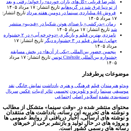
علیرضا قربانی «گل‌های باران خورده» را خواند/ رفتی و بعد
از تو دنیا غرق شد در گریه‌هایم
تاریخ انتشار: ۱۷ مرداد ۱۴۰۵
فروش 44 میلیاردی سینما در دومین هفته مرداد
تاریخ انتشار:
۱۷ مرداد ۱۴۰۵
رمان «پدرکشی» با صدای هوتن شکیبا در «فیدیبو» منتشر
شد
تاریخ انتشار: ۱۷ مرداد ۱۴۰۵
نامزدی بهترین فیلم و بازیگری «دوچرخه آبی» در ۲ جشنواره
جهانی/ نمایش فیلم در ۳ جشنواره دیگر
تاریخ انتشار: ۱۷
مرداد ۱۴۰۵
پنجمین حضور بین‌المللی «یکی از آن‌ها» در بخش مسابقه
جشنواره بین‌المللی Cinétoile تونس
تاریخ انتشار: ۱۷ مرداد
۱۴۰۵
موضوعات پرطرفدار
ویدئو
هنرمندان
فیلم
فرهنگی و هنری
یادداشت
نمایش خانگی
نقد
موسیقی
سینما
رادیو و تلویزیون
تجسمی
تئاتر
ادبیات
عکس
سریال
دسته‌بندی نشده
اسلایدر اصلی
اجتماعی
محتوای منتشر شده در «وقت سینما» متشکل از مطالب
و نوشته های تحریریه این رسانه، یادداشت های منتقدان
و نوشته های ارسالی، اخبار دریافتی از روابط عمومی ها
و پروژه های در حال تولید و بازنشر برخی از خبرهای
رسانه های رسمی کشور است.