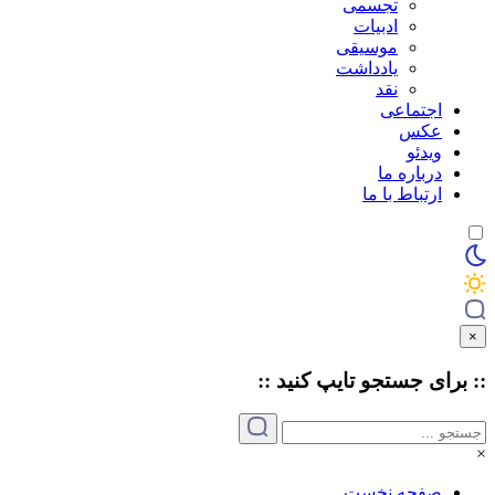
تجسمی
ادبیات
موسیقی
یادداشت
نقد
اجتماعی
عکس
ویدئو
درباره ما
ارتباط با ما
×
:: برای جستجو
تایپ
کنید ::
×
صفحه نخست