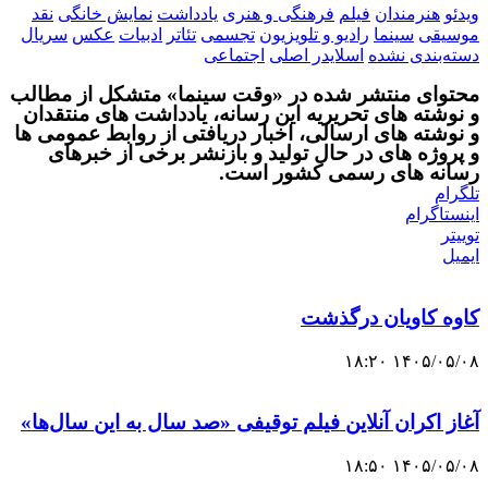
ویدئو
هنرمندان
فیلم
فرهنگی و هنری
یادداشت
نمایش خانگی
نقد
موسیقی
سینما
رادیو و تلویزیون
تجسمی
تئاتر
ادبیات
عکس
سریال
دسته‌بندی نشده
اسلایدر اصلی
اجتماعی
محتوای منتشر شده در «وقت سینما» متشکل از مطالب
و نوشته های تحریریه این رسانه، یادداشت های منتقدان
و نوشته های ارسالی، اخبار دریافتی از روابط عمومی ها
و پروژه های در حال تولید و بازنشر برخی از خبرهای
رسانه های رسمی کشور است.
تلگرام
اینستاگرام
توییتر
ایمیل
کاوه کاویان درگذشت
۱۴۰۵/۰۵/۰۸ ۱۸:۲۰
آغاز اکران آنلاین فیلم توقیفی «صد سال به این سال‌ها»
۱۴۰۵/۰۵/۰۸ ۱۸:۵۰