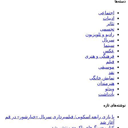
دسته‌ها
اجتماعی
ادبیات
تئاتر
تجسمی
رادیو و تلویزیون
سریال
سینما
عکس
فرهنگی و هنری
فیلم
موسیقی
نقد
نمایش خانگی
هنرمندان
ویدئو
یادداشت
نوشته‌های تازه
با بازی رابعه اسکویی/ فیلمبرداری سریال «خیارشور» در قم
آغاز شد
کتاب «سنگ‌های باکره» منتشر شد