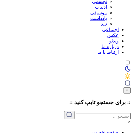
تجسمی
ادبیات
موسیقی
یادداشت
نقد
اجتماعی
عکس
ویدئو
درباره ما
ارتباط با ما
×
:: برای جستجو
تایپ
کنید ::
×
صفحه نخست