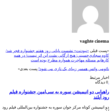
vaghte cinema
«
پست قبلی
«نبودنت» نشست پایانی روز هفتم جشنواره فجر شد/
کاوه سجادی‌حسینی: هیچ ارگانی پشت این اثر نیست/ در همه
کارهایم مسئله مهاجرت همواره مطرح بوده است
نائومی واتس همسر زیبای یک نازی می شود!
پست بعدی
»
اخبار مرتبط
0 دیدگاه
راهیابی دو انیمیشن سوره به سی‌امین جشنواره فیلم
رود آیلند
دو انیمیشن کوتاه مرکز جوان سوره به جشنواره بین‌المللی فیلم رود