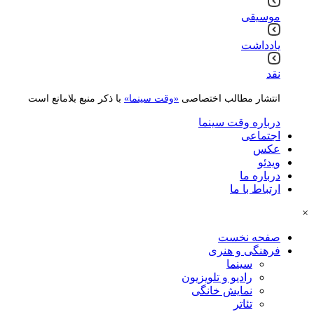
موسیقی
یادداشت
نقد
انتشار مطالب اختصاصی
«وقت سینما»
با ذکر منبع بلامانع است
درباره وقت سینما
اجتماعی
عکس
ویدئو
درباره ما
ارتباط با ما
×
صفحه نخست
فرهنگی و هنری
سینما
رادیو و تلویزیون
نمایش خانگی
تئاتر