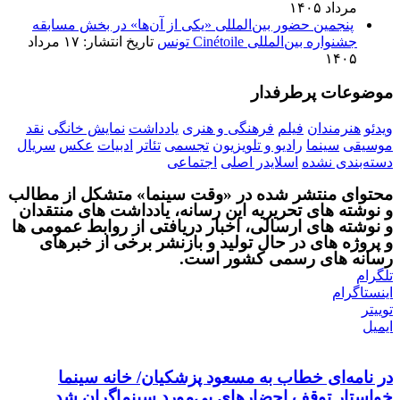
مرداد ۱۴۰۵
پنجمین حضور بین‌المللی «یکی از آن‌ها» در بخش مسابقه
جشنواره بین‌المللی Cinétoile تونس
تاریخ انتشار: ۱۷ مرداد
۱۴۰۵
موضوعات پرطرفدار
ویدئو
هنرمندان
فیلم
فرهنگی و هنری
یادداشت
نمایش خانگی
نقد
موسیقی
سینما
رادیو و تلویزیون
تجسمی
تئاتر
ادبیات
عکس
سریال
دسته‌بندی نشده
اسلایدر اصلی
اجتماعی
محتوای منتشر شده در «وقت سینما» متشکل از مطالب
و نوشته های تحریریه این رسانه، یادداشت های منتقدان
و نوشته های ارسالی، اخبار دریافتی از روابط عمومی ها
و پروژه های در حال تولید و بازنشر برخی از خبرهای
رسانه های رسمی کشور است.
تلگرام
اینستاگرام
توییتر
ایمیل
در نامه‌ای خطاب به مسعود پزشکیان/ خانه سینما
خواستار توقف احضارهای بی‌مورد سینماگران شد