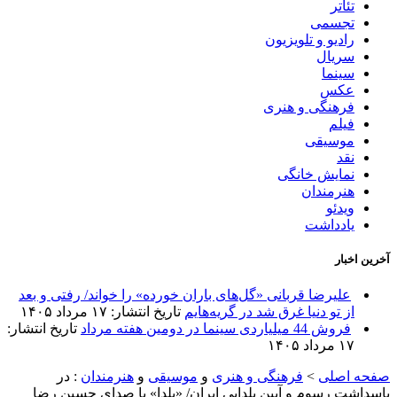
تئاتر
تجسمی
رادیو و تلویزیون
سریال
سینما
عکس
فرهنگی و هنری
فیلم
موسیقی
نقد
نمایش خانگی
هنرمندان
ویدئو
یادداشت
آخرین اخبار
علیرضا قربانی «گل‌های باران خورده» را خواند/ رفتی و بعد
از تو دنیا غرق شد در گریه‌هایم
تاریخ انتشار: ۱۷ مرداد ۱۴۰۵
فروش 44 میلیاردی سینما در دومین هفته مرداد
تاریخ انتشار:
۱۷ مرداد ۱۴۰۵
صفحه اصلی
>
فرهنگی و هنری
و
موسیقی
و
هنرمندان
:
در
پاسداشت رسوم و آیین یلدایی ایران/ «یلدا» با صدای حسین رضا