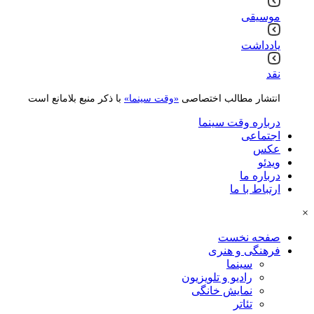
موسیقی
یادداشت
نقد
انتشار مطالب اختصاصی
«وقت سینما»
با ذکر منبع بلامانع است
درباره وقت سینما
اجتماعی
عکس
ویدئو
درباره ما
ارتباط با ما
×
صفحه نخست
فرهنگی و هنری
سینما
رادیو و تلویزیون
نمایش خانگی
تئاتر