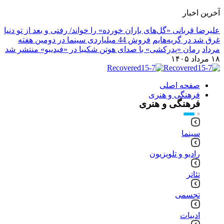
آخرین اخبار
علیرضا قربانی «گل‌های باران خورده» را خواند/ رفتی و بعد از تو دنیا
غرق شد در گریه‌هایم
فروش 44 میلیاردی سینما در دومین هفته
مرداد
رمان «پدرکشی» با صدای هوتن شکیبا در «فیدیبو» منتشر شد
۱۸ مرداد ۱۴۰۵
صفحه اصلی
فرهنگی و هنری
فرهنگی و هنری
سینما
رادیو و تلویزیون
تئاتر
تجسمی
ادبیات