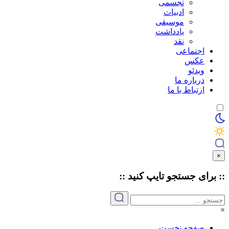
تجسمی
ادبیات
موسیقی
یادداشت
نقد
اجتماعی
عکس
ویدئو
درباره ما
ارتباط با ما
×
:: برای جستجو
تایپ
کنید ::
×
صفحه نخست