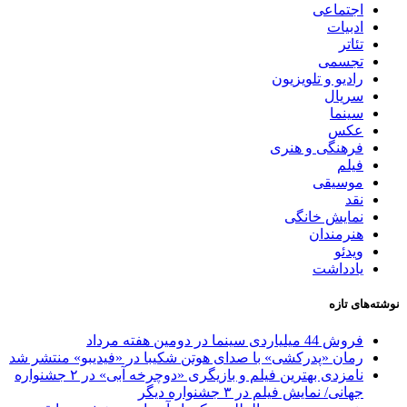
اجتماعی
ادبیات
تئاتر
تجسمی
رادیو و تلویزیون
سریال
سینما
عکس
فرهنگی و هنری
فیلم
موسیقی
نقد
نمایش خانگی
هنرمندان
ویدئو
یادداشت
نوشته‌های تازه
فروش 44 میلیاردی سینما در دومین هفته مرداد
رمان «پدرکشی» با صدای هوتن شکیبا در «فیدیبو» منتشر شد
نامزدی بهترین فیلم و بازیگری «دوچرخه آبی» در ۲ جشنواره
جهانی/ نمایش فیلم در ۳ جشنواره دیگر