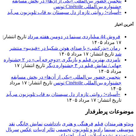
پنجمین حضور بین‌المللی «یکی از آن‌ها» در بخش مسابقه
جشنواره بین‌المللی Cinétoile تونس
«آسباد»؛ روایتی تازه از دل سیستان به قاب تلویزیون می‌آید
آخرین اخبار
فروش 44 میلیاردی سینما در دومین هفته مرداد
تاریخ انتشار:
۱۷ مرداد ۱۴۰۵
رمان «پدرکشی» با صدای هوتن شکیبا در «فیدیبو» منتشر
شد
تاریخ انتشار: ۱۷ مرداد ۱۴۰۵
نامزدی بهترین فیلم و بازیگری «دوچرخه آبی» در ۲ جشنواره
جهانی/ نمایش فیلم در ۳ جشنواره دیگر
تاریخ انتشار: ۱۷
مرداد ۱۴۰۵
پنجمین حضور بین‌المللی «یکی از آن‌ها» در بخش مسابقه
جشنواره بین‌المللی Cinétoile تونس
تاریخ انتشار: ۱۷ مرداد
۱۴۰۵
«آسباد»؛ روایتی تازه از دل سیستان به قاب تلویزیون می‌آید
تاریخ انتشار: ۱۷ مرداد ۱۴۰۵
موضوعات پرطرفدار
ویدئو
هنرمندان
فیلم
فرهنگی و هنری
یادداشت
نمایش خانگی
نقد
موسیقی
سینما
رادیو و تلویزیون
تجسمی
تئاتر
ادبیات
عکس
سریال
دسته‌بندی نشده
اسلایدر اصلی
اجتماعی