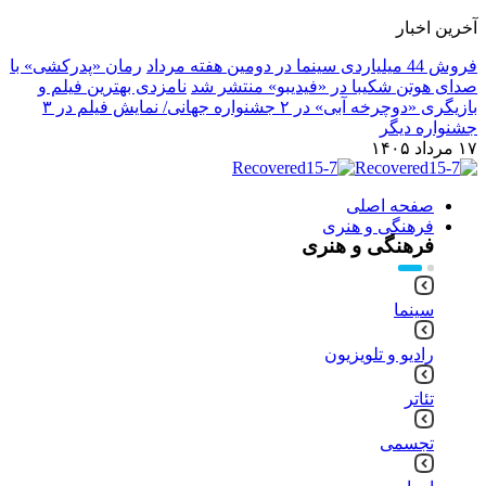
آخرین اخبار
فروش 44 میلیاردی سینما در دومین هفته مرداد
رمان «پدرکشی» با
صدای هوتن شکیبا در «فیدیبو» منتشر شد
نامزدی بهترین فیلم و
بازیگری «دوچرخه آبی» در ۲ جشنواره جهانی/ نمایش فیلم در ۳
جشنواره دیگر
۱۷ مرداد ۱۴۰۵
صفحه اصلی
فرهنگی و هنری
فرهنگی و هنری
سینما
رادیو و تلویزیون
تئاتر
تجسمی