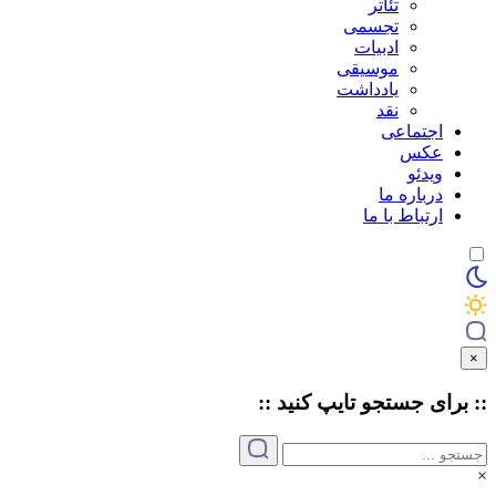
تئاتر
تجسمی
ادبیات
موسیقی
یادداشت
نقد
اجتماعی
عکس
ویدئو
درباره ما
ارتباط با ما
×
:: برای جستجو
تایپ
کنید ::
×