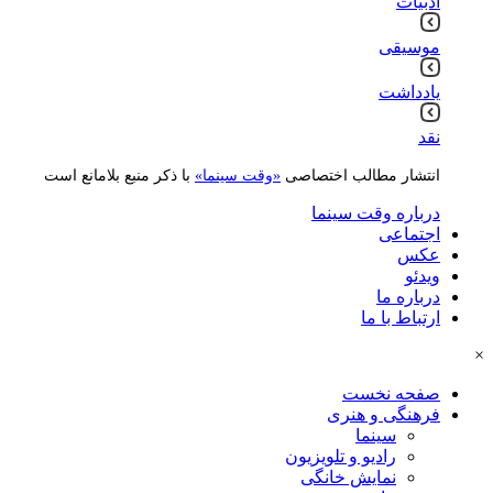
ادبیات
موسیقی
یادداشت
نقد
انتشار مطالب اختصاصی
«وقت سینما»
با ذکر منبع بلامانع است
درباره وقت سینما
اجتماعی
عکس
ویدئو
درباره ما
ارتباط با ما
×
صفحه نخست
فرهنگی و هنری
سینما
رادیو و تلویزیون
نمایش خانگی