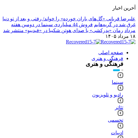
آخرین اخبار
علیرضا قربانی «گل‌های باران خورده» را خواند/ رفتی و بعد از تو دنیا
غرق شد در گریه‌هایم
فروش 44 میلیاردی سینما در دومین هفته
مرداد
رمان «پدرکشی» با صدای هوتن شکیبا در «فیدیبو» منتشر شد
۱۸ مرداد ۱۴۰۵
صفحه اصلی
فرهنگی و هنری
فرهنگی و هنری
سینما
رادیو و تلویزیون
تئاتر
تجسمی
ادبیات