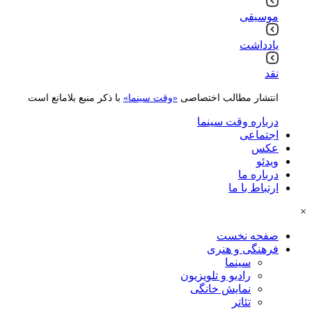
موسیقی
یادداشت
نقد
انتشار مطالب اختصاصی
«وقت سینما»
با ذکر منبع بلامانع است
درباره وقت سینما
اجتماعی
عکس
ویدئو
درباره ما
ارتباط با ما
×
صفحه نخست
فرهنگی و هنری
سینما
رادیو و تلویزیون
نمایش خانگی
تئاتر