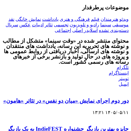
موضوعات پرطرفدار
ویدئو
هنرمندان
فیلم
فرهنگی و هنری
یادداشت
نمایش خانگی
نقد
موسیقی
سینما
رادیو و تلویزیون
تجسمی
تئاتر
ادبیات
عکس
سریال
دسته‌بندی نشده
اسلایدر اصلی
اجتماعی
محتوای منتشر شده در «وقت سینما» متشکل از مطالب
و نوشته های تحریریه این رسانه، یادداشت های منتقدان
و نوشته های ارسالی، اخبار دریافتی از روابط عمومی ها
و پروژه های در حال تولید و بازنشر برخی از خبرهای
رسانه های رسمی کشور است.
تلگرام
اینستاگرام
توییتر
ایمیل
دور دوم اجرای نمایش «میان دو نفس» در تئاتر «هامون»
۱۴۰۵/۰۵/۱۱ ۱۳:۲۱
جایزه بهترین بازیگر جشنواره IndieFEST به یک بازیگر