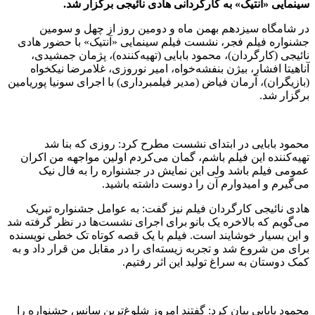
سینمایی «آنتیک» به کارگردانی هادی نائیجی برگزار شد.
در شامگاه سیزدهم بهمن ماه و دومین روز از چهل و سومین
جشنواره فیلم فجر، نشست فیلم سینمایی «آنتیک» با حضور هادی
نائیجی (کارگردان)، محمود بابایی (تهیه‌کننده)، پژمان جمشیدی،
آناهیتا افشار، بیژن بنفشه‌خواه، امیر نوروزی، غلامرضا نیکخواه
(بازیگران)، آرمان فیاض (مدیر فیلمبرداری) با اجرای سونیا پوریامین
برگزار شد.
محمود بابایی در ابتدای نشست مطرح کرد: روزی که بنا شد
تهیه‌کننده این فیلم باشم، گمان می‌کردم اولین مواجهه من اکران
عمومی فیلم باشد ولی این نمایش در جشنواره را به فال نیک
می‌گیرم و امیدوارم آن را دوست داشته باشید.
هادی نائیجی کارگردان فیلم نیز گفت: به عوامل جشنواره تبریک
می‌گویم که بالاخره یک بانو برای اجرای نشست‌ها در نظر گرفته شد
و این بسیار خوشایند است. فیلم با یک‌ قصه کوتاه تک خطی نویسنده
برای من شروع شد و تجربه زیسته‌ای را در مقابل من قرار داد و به
کمک دوستان به سراغ تولید این اثر رفتیم.
محمود بابایی بیان کرد: گفتند امروز شلوغ‌ترین سانس جشنواره را