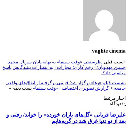
vaghte cinema
«
پست قبلی
نظرسنجی «وقت سینما» به بهانه پایان سریال محمد
حسین مهدویان/ «زخم کاری؛ مجازات» به انتظارات بینندگانش پاسخ
مناسبی داد؟!
نشست فیلم «رها» برگزار شد/ فیلمی برگرفته از اتفاق‌های واقعی
جامعه + گزارش تصویری اختصاصی «وقت سینما»
پست بعدی
»
اخبار مرتبط
0 دیدگاه
علیرضا قربانی «گل‌های باران خورده» را خواند/ رفتی و
بعد از تو دنیا غرق شد در گریه‌هایم