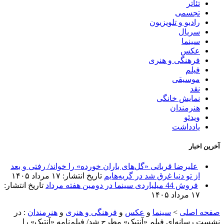
تئاتر
تجسمی
رادیو و تلویزیون
سریال
سینما
عکس
فرهنگی و هنری
فیلم
موسیقی
نقد
نمایش خانگی
هنرمندان
ویدئو
یادداشت
آخرین اخبار
علیرضا قربانی «گل‌های باران خورده» را خواند/ رفتی و بعد
از تو دنیا غرق شد در گریه‌هایم
تاریخ انتشار: ۱۷ مرداد ۱۴۰۵
فروش 44 میلیاردی سینما در دومین هفته مرداد
تاریخ انتشار:
۱۷ مرداد ۱۴۰۵
صفحه اصلی
>
سینما
و
عکس
و
فرهنگی و هنری
و
هنرمندان
:
در
نشست رسانه‌ای فیلم «آنتیک» مطرح شد/ فیلم‌نامه «آنتیک» را