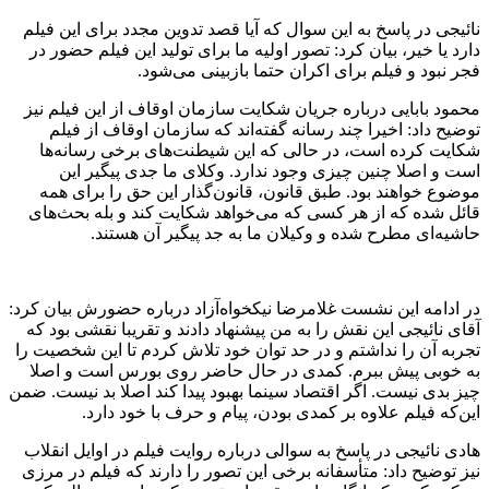
نائیجی در پاسخ به این سوال که آیا قصد تدوین مجدد برای این فیلم
دارد یا خیر، بیان کرد: تصور اولیه ما برای تولید این فیلم حضور در
فجر نبود و فیلم برای اکران حتما بازبینی می‌شود.
محمود بابایی درباره جریان شکایت سازمان اوقاف از این فیلم نیز
توضیح داد: اخیرا چند رسانه گفته‌اند که سازمان اوقاف از فیلم
شکایت کرده است، در حالی که این شیطنت‌های برخی رسانه‌ها
است و اصلا چنین چیزی وجود ندارد. وکلای ما جدی پیگیر این
موضوع خواهند بود. طبق قانون، قانون‌گذار این حق را برای همه
قائل شده که از هر کسی که می‌خواهد شکایت کند و بله بحث‌های
حاشیه‌ای مطرح شده و وکیلان ما به جد پیگیر آن هستند.
در ادامه این نشست غلامرضا نیکخواه‌آزاد درباره حضورش بیان کرد:
آقای نائیجی این نقش را به من پیشنهاد دادند و تقریبا نقشی بود که
تجربه آن را نداشتم و در حد توان خود تلاش کردم تا این شخصیت را
به خوبی پیش ببرم. کمدی در حال حاضر روی بورس است و اصلا
چیز بدی نیست. اگر اقتصاد سینما بهبود پیدا کند اصلا بد نیست. ضمن
این‌که فیلم علاوه بر کمدی بودن، پیام و حرف با خود دارد.
هادی نائیجی در پاسخ به سوالی درباره روایت فیلم در اوایل انقلاب
نیز توضیح داد: متأسفانه برخی این تصور را دارند که فیلم در مرزی