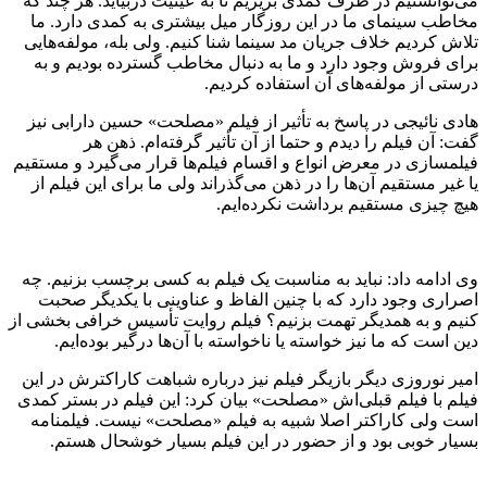
می‌توانستیم در ظرف کمدی بریزیم تا به عینیت دربیاید. هر چند که
مخاطب سینمای ما در این روزگار میل بیشتری به کمدی دارد. ما
تلاش کردیم خلاف جریان مد سینما شنا کنیم. ولی بله، مولفه‌هایی
برای فروش وجود دارد و ما به دنبال مخاطب گسترده بودیم و به
درستی از مولفه‌های آن استفاده کردیم.
هادی نائیجی در پاسخ به تأثیر از فیلم «مصلحت» حسین دارابی نیز
گفت: آن فیلم را دیدم و حتما از آن تأثیر گرفته‌ام. ذهن هر
فیلمسازی در معرض انواع و اقسام فیلم‌ها قرار می‌گیرد و مستقیم
یا غیر مستقیم آن‌ها را در ذهن می‌گذراند ولی ما برای این فیلم از
هیچ چیزی مستقیم برداشت نکرده‌ایم.
وی ادامه داد: نباید به مناسبت یک فیلم به کسی برچسب بزنیم. چه
اصراری وجود دارد که با چنین الفاظ و عناوینی با یکدیگر صحبت
کنیم و به همدیگر تهمت بزنیم؟ فیلم روایت تأسیس خرافی بخشی از
دین است که ما نیز خواسته یا ناخواسته با آن‌ها درگیر بوده‌ایم.
امیر نوروزی دیگر بازیگر فیلم نیز درباره شباهت کاراکترش در این
فیلم با فیلم قبلی‌اش «مصلحت» بیان کرد: این فیلم در بستر کمدی
است ولی کاراکتر اصلا شبیه به فیلم «مصلحت» نیست. فیلمنامه
بسیار خوبی بود و از حضور در این فیلم بسیار خوشحال هستم.