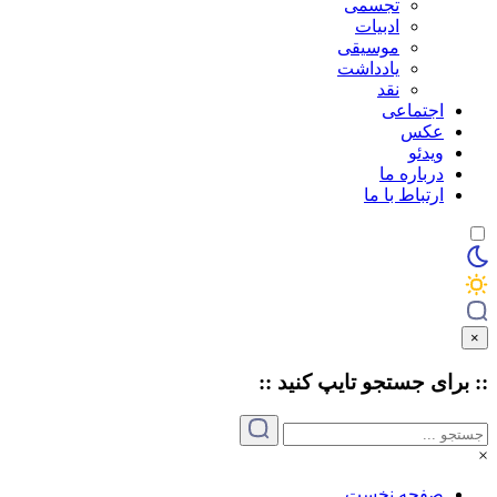
تجسمی
ادبیات
موسیقی
یادداشت
نقد
اجتماعی
عکس
ویدئو
درباره ما
ارتباط با ما
×
:: برای جستجو
تایپ
کنید ::
×
صفحه نخست