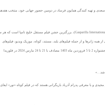
ا سعدی و تهیه کنندگی همایون فرساد در دومین حضور جهانی خود، منتخب هفده
جشنواره بین المللی فیلم گاسپاریلا آمریکا (Gasparilla International Film Festival)، بزرگترین جشن فیلم مستقل خلیج تامپا است که
از همه ژانرها و از جمله فیلم‌های بلند، مستند، کوتاه، موزیک ویدیو، فیلم‌های
بین‌المللی و غیره به نمایش می‌گذارد. هفدهمین دوره این جشنواره 2 تا 5 فروردین ماه 1403 مصادف با 21 تا 24 مارس 2024 در فلوریدا
ل شد…»
و مجیدی و با معرفی پدرام آذرباد بازیگرانی هستند که در فیلم کوتاه «نور» ایفای