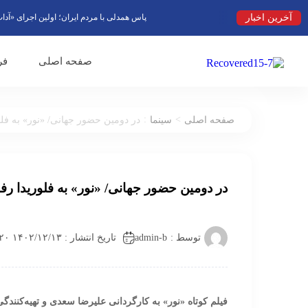
آخرین اخبار
پاس همدلی با مردم ایران؛ اولین اجرای «آداب شکا
صفحه اصلی
فر
:
>
صفحه اصلی
سینما
در دومین حضور جهانی/ «نور» به فل
در دومین حضور جهانی/ «نور» به فلوریدا ر
admin-b
توسط :
تاریخ انتشار : ۱۴۰۲/۱۲/۱۳ ۱۴:۲۰
فیلم کوتاه «نور» به کارگردانی علیرضا سعدی و تهیه‌کنندگی