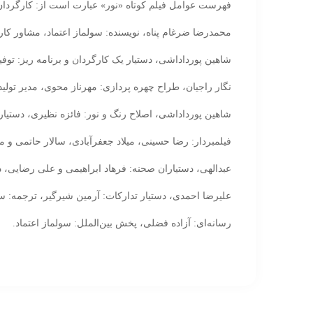
فهرست عوامل فیلم کوتاه «نور» عبارت است از: کارگردان
محمدرضا ضرغام پناه، نویسنده: سولماز اعتماد، مشاور کار
شاهین پورداداشی، دستیار یک کارگردان و برنامه ریز: ت
نگار راجیان، طراح چهره پردازی: مهرناز محوی، مدیر تولی
شاهین پورداداشی، اصلاح رنگ و نور: فائزه نظیری، دستیار 
فیلمبردار: رضا حسینی، میلاد جعفرآبادی، سالار حاتمی و 
عبدالهی، دستیاران صحنه: فرهاد ابراهیمی و علی رضایی، دس
علیرضا احمدی، دستیار تدارکات: آرمین شیرگیر، ترجمه: س
رسانه‌ای: آزاده فضلی، پخش بین‌الملل: سولماز اعتماد.