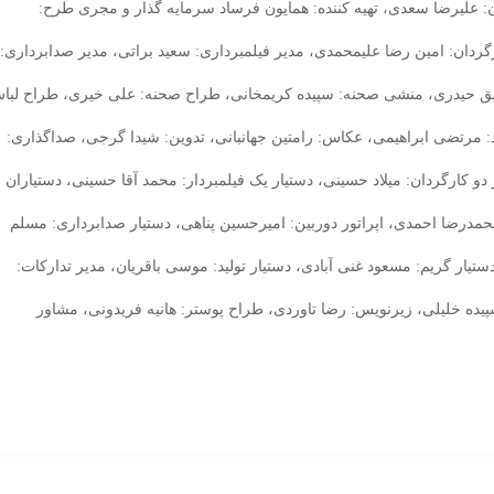
: علیرضا سعدی، تهیه کننده: همایون فرساد سرمایه گذار و مجری طرح:
گردان: امین رضا علیمحمدی، مدیر فیلمبرداری: سعید براتی، مدیر صدابرداری:
وفیق حیدری، منشی صحنه: سپیده کریمخانی، طراح صحنه: علی خیری، طراح لبا
د: مرتضی ابراهیمی، عکاس: رامتین جهانبانی، تدوین: شیدا گرجی، صداگذاری:
دو کارگردان: میلاد حسینی، دستیار یک فیلمبردار: محمد آقا حسینی، دستیاران
محمدرضا احمدی، اپراتور دوربین: امیرحسین پناهی، دستیار صدابرداری: مسلم
تیار گریم: مسعود غنی آبادی، دستیار تولید: موسی باقریان، مدیر تدارکات:
پیده خلیلی، زیرنویس: رضا تاوردی، طراح پوستر: هانیه فریدونی، مشاور