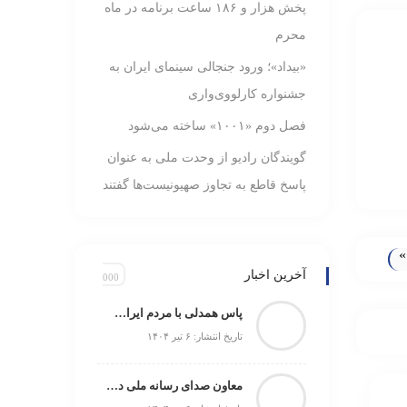
پخش هزار و ۱۸۶ ساعت برنامه در ماه
محرم
«بیداد»؛ ورود جنجالی سینمای ایران به
جشنواره کارلووی‌واری
فصل دوم «۱۰۰۱» ساخته می‌شود
گویندگان رادیو از وحدت ملی به عنوان
پاسخ قاطع به تجاوز صهیونیست‌ها گفتند
»
آخرین اخبار
پاس همدلی با مردم ایران؛ اولین اجرای «آداب شکار روباه» رایگان روی صحنه می‌رود
تاریخ انتشار: ۶ تیر ۱۴۰۴
معاون صدای رسانه ملی در افتتاحیه «رادیو محرم» مطرح کرد: رادیو در ایام محرم‌؛ تجلی‌گاه حماسه و معنویت/ پخش هزار و ۱۸۶ ساعت برنامه در ماه محرم