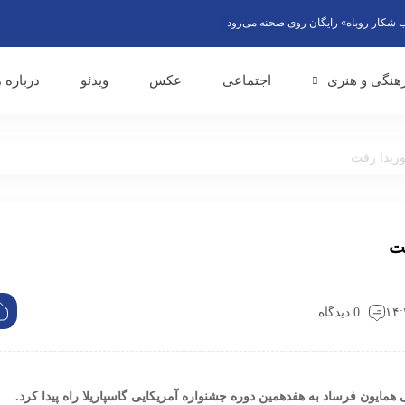
ر روباه» رایگان روی صحنه می‌رود
معاون صدای رسانه ملی در افتتاحیه «رادیو محرم» مطرح کرد: را
هنگی و هنری
اجتماعی
عکس
ویدئو
درباره م
وریدا رفت
فت
0 دیدگاه
 همایون فرساد به هفدهمین دوره جشنواره آمریکایی گاسپاریلا راه پیدا کرد.