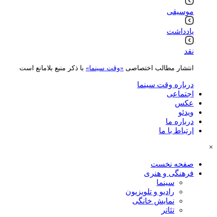
موسیقی
یادداشت
نقد
انتشار مطالب اختصاصی
«وقت سینما»
با ذکر منبع بلامانع است
درباره وقت سینما
اجتماعی
عکس
ویدئو
درباره ما
ارتباط با ما
×
صفحه نخست
فرهنگی و هنری
سینما
رادیو و تلویزیون
نمایش خانگی
تئاتر