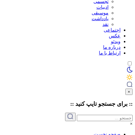
تجسمی
ادبیات
موسیقی
یادداشت
نقد
اجتماعی
عکس
ویدئو
درباره ما
ارتباط با ما
×
:: برای جستجو
تایپ
کنید ::
×
صفحه نخست