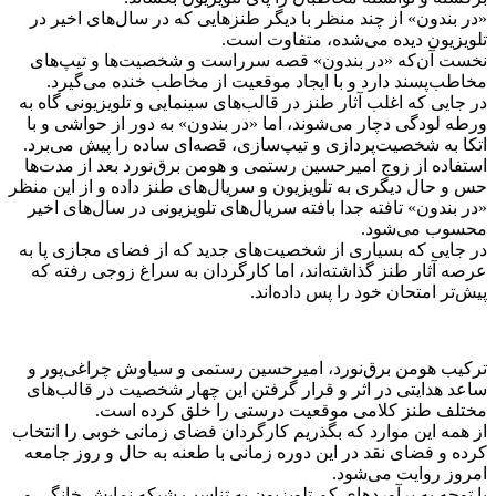
«در بندون» از چند منظر با دیگر طنزهایی که در سال‌های اخیر در
تلویزیون دیده می‌شده، متفاوت است.
نخست آن‌که «در بندون» قصه سرراست و شخصیت‌ها و تیپ‌های
مخاطب‌پسند دارد و با ایجاد موقعیت از مخاطب خنده می‌گیرد.
در جایی که اغلب آثار طنز در قالب‌های سینمایی و تلویزیونی گاه به
ورطه لودگی دچار می‌شوند، اما «در بندون» به دور از حواشی و با
اتکا به شخصیت‌پردازی و تیپ‌سازی، قصه‌ای ساده را پیش می‌برد.
استفاده از زوج امیرحسین رستمی و هومن برق‌نورد بعد از مدت‌ها
حس و حال دیگری به تلویزیون و سریال‌های طنز داده و از این منظر
«در بندون» تافته جدا بافته سریال‌های تلویزیونی در سال‌های اخیر
محسوب می‌شود.
در جایی که بسیاری از شخصیت‌های جدید که از فضای مجازی پا به
عرصه آثار طنز گذاشته‌اند، اما کارگردان به سراغ زوجی رفته که
پیش‌تر امتحان خود را پس داده‌اند.
ترکیب هومن برق‌نورد، امیرحسین رستمی و سیاوش چراغی‌پور و
ساعد هدایتی در اثر و قرار گرفتن این چهار شخصیت در قالب‌های
مختلف طنز کلامی موقعیت درستی را خلق کرده است.
از همه این موارد که بگذریم کارگردان فضای زمانی خوبی را انتخاب
کرده و فضای نقد در این دوره زمانی با طعنه به حال و روز جامعه
امروز روایت می‌شود.
با توجه به برآوردهای کم تلویزیون به تناسب شبکه نمایش خانگی و