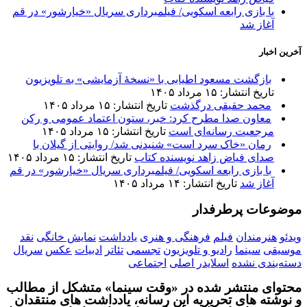
با بازی رابعه اسکویی/ فیلمبرداری سریال «خیارشور» در قم
آغاز شد
آخرین اخبار
بازگشت مسعود اطیابی با «نسخهٔ آزمایشی» به تلویزیون
تاریخ انتشار: ۱۵ مرداد ۱۴۰۵
محمد حقیقی درگذشت
تاریخ انتشار: ۱۵ مرداد ۱۴۰۵
معاون صدا مطرح کرد: خبر، ستون اعتماد عمومی و رکن
مرجعیت رسانه‌ای است
تاریخ انتشار: ۱۵ مرداد ۱۴۰۵
رمان «خاک سرد است» شنیدنی شد/ روایتی از گیلان با
صدای فیاض زاهد نویسنده کتاب
تاریخ انتشار: ۱۵ مرداد ۱۴۰۵
با بازی رابعه اسکویی/ فیلمبرداری سریال «خیارشور» در قم
آغاز شد
تاریخ انتشار: ۱۴ مرداد ۱۴۰۵
موضوعات پرطرفدار
ویدئو
هنرمندان
فیلم
فرهنگی و هنری
یادداشت
نمایش خانگی
نقد
موسیقی
سینما
رادیو و تلویزیون
تجسمی
تئاتر
ادبیات
عکس
سریال
دسته‌بندی نشده
اسلایدر اصلی
اجتماعی
محتوای منتشر شده در «وقت سینما» متشکل از مطالب
و نوشته های تحریریه این رسانه، یادداشت های منتقدان