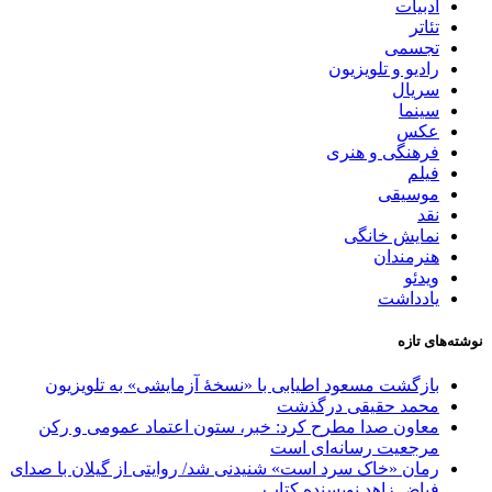
ادبیات
تئاتر
تجسمی
رادیو و تلویزیون
سریال
سینما
عکس
فرهنگی و هنری
فیلم
موسیقی
نقد
نمایش خانگی
هنرمندان
ویدئو
یادداشت
نوشته‌های تازه
بازگشت مسعود اطیابی با «نسخهٔ آزمایشی» به تلویزیون
محمد حقیقی درگذشت
معاون صدا مطرح کرد: خبر، ستون اعتماد عمومی و رکن
مرجعیت رسانه‌ای است
رمان «خاک سرد است» شنیدنی شد/ روایتی از گیلان با صدای
فیاض زاهد نویسنده کتاب