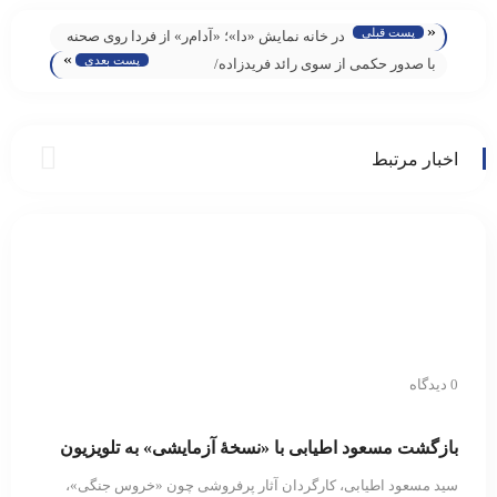
«
پست قبلی
در خانه نمایش «دا»؛ «آدام‌ر» از فردا روی صحنه
»
پست بعدی
می‌رود
با صدور حکمی از سوی رائد فریدزاده/
سرپرست بنیاد سینمایی فارابی معرفی شد
اخبار مرتبط
0 دیدگاه
بازگشت مسعود اطیابی با «نسخهٔ آزمایشی» به تلویزیون
سید مسعود اطیابی، کارگردان آثار پرفروشی چون «خروس جنگی»،