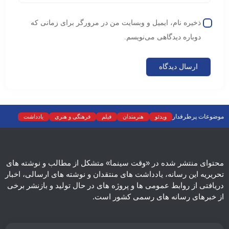
ذخیره نام، ایمیل و وبسایت من در مرورگر برای زمانی که
دوباره دیدگاهی می‌نویسم.
موضوعات پرطرفدار
ویدئو
هنرمندان
فیلم
فرهنگی و هنری
یادداشت
نمایش خانگی
نقد
موسیقی
سینما
رادیو و تلویزیون
تجسمی
تئاتر
ادبیات
عکس
سریال
دسته‌بندی نشده
اسلایدر اصلی
اجتماعی
محتوای منتشر شده در «وقت سینما» متشکل از مطالب و نوشته های
تحریریه این رسانه، یادداشت های منتقدان و نوشته های ارسالی، اخبار
دریافتی از روابط عمومی ها و پروژه های در حال تولید و بازنشر برخی
از خبرهای رسانه های رسمی کشور است.