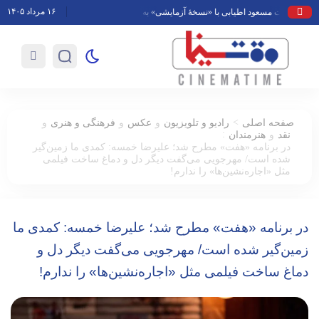
۱۶ مرداد ۱۴۰۵
گشت مسعود اطیابی با «نسخهٔ آزمایشی» به تلویزیون
محمد حقیقی درگذشت
مع
>
صفحه اصلی
رادیو و تلویزیون
و
عکس
و
فرهنگی و هنری
و
:
نقد
و
هنرمندان
در برنامه «هفت» مطرح شد؛ علیرضا خمسه: کمدی ما زمین‌گیر
شده است/ مهرجویی می‌گفت دیگر دل و دماغ ساخت فیلمی
مثل «اجاره‌نشین‌ها» را ندارم!
در برنامه «هفت» مطرح شد؛ علیرضا خمسه: کمدی ما
زمین‌گیر شده است/ مهرجویی می‌گفت دیگر دل و
دماغ ساخت فیلمی مثل «اجاره‌نشین‌ها» را ندارم!