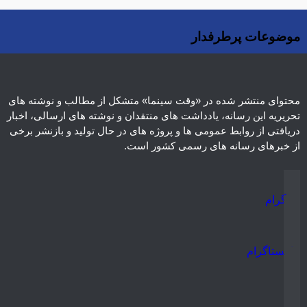
موضوعات پرطرفدار
ویدئو
هنرمندان
فیلم
فرهنگی و هنری
یادداشت
نمایش خانگی
نقد
موسیقی
سینما
رادیو و تلویزیون
تجسمی
تئاتر
ادبیات
عکس
سریال
دسته‌بندی نشده
اسلایدر اصلی
اجتماعی
محتوای منتشر شده در «وقت سینما» متشکل از مطالب و نوشته های
تحریریه این رسانه، یادداشت های منتقدان و نوشته های ارسالی، اخبار
دریافتی از روابط عمومی ها و پروژه های در حال تولید و بازنشر برخی
از خبرهای رسانه های رسمی کشور است.
تلگرام
اینستاگرام