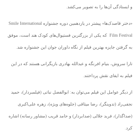
و ایستادگی آن‌ها را به تصویر می‌کشد.
«دختر قاصدک‌ها» پیشتر در یازدهمین دوره جشنواره Smile International
Film Festival
که یکی از بزرگترین فستیوال‌های کودک هند است، موفق
به گرفتن جایزه بهترین فیلم از نگاه داوران جوان این جشنواره شد.
تارا سروش، بنیام افرنگه و عبدالله بهادری بازیگرانی هستند که در این
فیلم به ایفای نقش پرداختند.
از دیگر عوامل این فیلم می‌توان به: ابوالفضل نباتی (فیلمبردار)، حمید
نجفی‌راد (تدوینگر)، رضا میثاقی (جلوه‌های ویژه)، زهره علی‌اکبری
(صداگذار)، فربد جلالی (صدابردار) و حامد قریب (مشاور رسانه) اشاره
کرد.