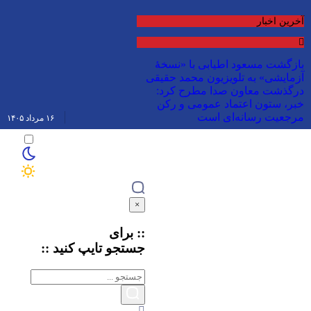
آخرین اخبار
بازگشت مسعود اطیابی با «نسخهٔ
آزمایشی» به تلویزیون
محمد حقیقی
درگذشت
معاون صدا مطرح کرد:
خبر، ستون اعتماد عمومی و رکن
مرجعیت رسانه‌ای است
۱۶ مرداد ۱۴۰۵
×
:: برای
جستجو
تایپ
کنید ::