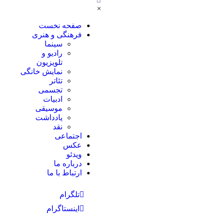
×
صفحه نخست
فرهنگی و هنری
سینما
رادیو و
تلویزیون
نمایش خانگی
تئاتر
تجسمی
ادبیات
موسیقی
یادداشت
نقد
اجتماعی
عکس
ویدئو
درباره ما
ارتباط با ما
تلگرام
اینستاگرام