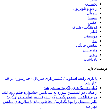
تجسمی
رادیو و تلویزیون
سریال
سینما
عکس
فرهنگی و هنری
فیلم
موسیقی
نقد
نمایش خانگی
هنرمندان
ویدئو
یادداشت
نوشته‌های تازه
با بازی رابعه اسکویی/ فیلمبرداری سریال «خیارشور» در قم
آغاز شد
کتاب «سنگ‌های باکره» منتشر شد
راهیابی دو انیمیشن سوره به سی‌امین جشنواره فیلم رود آیلند
مهبد قناعت‌پیشه در گفت‌وگو با «وقت سینما» مطرح کرد:
تئاتر مستقل را تنها نگذاریم/ مخاطب نباید با سالن‌های نمایش
قهر کند