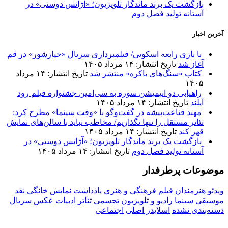
بازگشت یک برند ماندگار تلویزیون؛ «آژانس دوستی» در
آستانه تولید فصل دوم
آخرین اخبار
با بازی رابعه اسکویی/ فیلمبرداری سریال «خیارشور» در قم
آغاز شد
تاریخ انتشار: ۱۴ مرداد ۱۴۰۵
کتاب «سنگ‌های باکره» منتشر شد
تاریخ انتشار: ۱۴ مرداد
۱۴۰۵
راهیابی دو انیمیشن سوره به سی‌امین جشنواره فیلم رود
آیلند
تاریخ انتشار: ۱۴ مرداد ۱۴۰۵
مهبد قناعت‌پیشه در گفت‌وگو با «وقت سینما» مطرح کرد:
تئاتر مستقل را تنها نگذاریم/ مخاطب نباید با سالن‌های نمایش
قهر کند
تاریخ انتشار: ۱۴ مرداد ۱۴۰۵
بازگشت یک برند ماندگار تلویزیون؛ «آژانس دوستی» در
آستانه تولید فصل دوم
تاریخ انتشار: ۱۴ مرداد ۱۴۰۵
موضوعات پرطرفدار
ویدئو
هنرمندان
فیلم
فرهنگی و هنری
یادداشت
نمایش خانگی
نقد
موسیقی
سینما
رادیو و تلویزیون
تجسمی
تئاتر
ادبیات
عکس
سریال
دسته‌بندی نشده
اسلایدر اصلی
اجتماعی