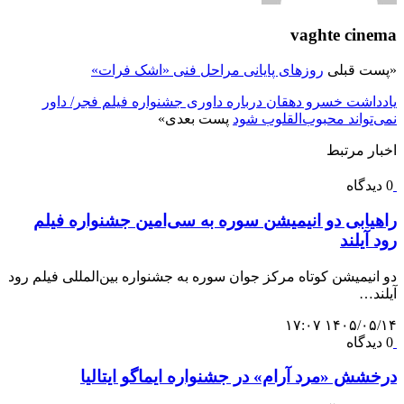
vaghte cinema
«
پست قبلی
روزهای پایانی مراحل فنی «اشک فرات»
یادداشت خسرو دهقان درباره داوری جشنواره فیلم فجر/ داور
نمی‌تواند محبوب‌القلوب شود
پست بعدی
»
اخبار مرتبط
0 دیدگاه
راهیابی دو انیمیشن سوره به سی‌امین جشنواره فیلم
رود آیلند
دو انیمیشن کوتاه مرکز جوان سوره به جشنواره بین‌المللی فیلم رود
آیلند…
۱۴۰۵/۰۵/۱۴ ۱۷:۰۷
0 دیدگاه
درخشش «مرد آرام» در جشنواره ایماگو ایتالیا