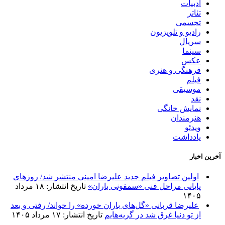
ادبیات
تئاتر
تجسمی
رادیو و تلویزیون
سریال
سینما
عکس
فرهنگی و هنری
فیلم
موسیقی
نقد
نمایش خانگی
هنرمندان
ویدئو
یادداشت
آخرین اخبار
اولین تصاویر فیلم جدید علیرضا امینی منتشر شد/ روزهای
پایانی مراحل فنی «سمفونی باران»
تاریخ انتشار: ۱۸ مرداد
۱۴۰۵
علیرضا قربانی «گل‌های باران خورده» را خواند/ رفتی و بعد
از تو دنیا غرق شد در گریه‌هایم
تاریخ انتشار: ۱۷ مرداد ۱۴۰۵