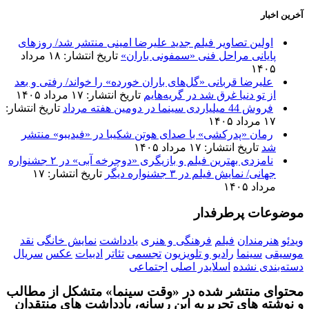
آخرین اخبار
اولین تصاویر فیلم جدید علیرضا امینی منتشر شد/ روزهای
پایانی مراحل فنی «سمفونی باران»
تاریخ انتشار: ۱۸ مرداد
۱۴۰۵
علیرضا قربانی «گل‌های باران خورده» را خواند/ رفتی و بعد
از تو دنیا غرق شد در گریه‌هایم
تاریخ انتشار: ۱۷ مرداد ۱۴۰۵
فروش 44 میلیاردی سینما در دومین هفته مرداد
تاریخ انتشار:
۱۷ مرداد ۱۴۰۵
رمان «پدرکشی» با صدای هوتن شکیبا در «فیدیبو» منتشر
شد
تاریخ انتشار: ۱۷ مرداد ۱۴۰۵
نامزدی بهترین فیلم و بازیگری «دوچرخه آبی» در ۲ جشنواره
جهانی/ نمایش فیلم در ۳ جشنواره دیگر
تاریخ انتشار: ۱۷
مرداد ۱۴۰۵
موضوعات پرطرفدار
ویدئو
هنرمندان
فیلم
فرهنگی و هنری
یادداشت
نمایش خانگی
نقد
موسیقی
سینما
رادیو و تلویزیون
تجسمی
تئاتر
ادبیات
عکس
سریال
دسته‌بندی نشده
اسلایدر اصلی
اجتماعی
محتوای منتشر شده در «وقت سینما» متشکل از مطالب
و نوشته های تحریریه این رسانه، یادداشت های منتقدان