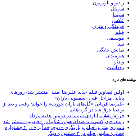
رادیو و تلویزیون
سریال
سینما
عکس
فرهنگی و هنری
فیلم
موسیقی
نقد
نمایش خانگی
هنرمندان
ویدئو
یادداشت
نوشته‌های تازه
اولین تصاویر فیلم جدید علیرضا امینی منتشر شد/ روزهای
پایانی مراحل فنی «سمفونی باران»
علیرضا قربانی «گل‌های باران خورده» را خواند/ رفتی و بعد از
تو دنیا غرق شد در گریه‌هایم
فروش 44 میلیاردی سینما در دومین هفته مرداد
رمان «پدرکشی» با صدای هوتن شکیبا در «فیدیبو» منتشر شد
نامزدی بهترین فیلم و بازیگری «دوچرخه آبی» در ۲ جشنواره
جهانی/ نمایش فیلم در ۳ جشنواره دیگر