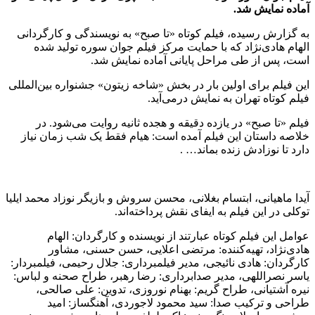
آماده نمایش شد.
به گزارش رسیده، فیلم کوتاه «تا صبح» به نویسندگی و کارگردانی
الهام هادی‌نژاد که با حمایت مرکز فیلم جوان سوره تولید شده
است، پس از طی مراحل پایانی آماده نمایش شد.
این فیلم برای اولین بار در بخش «شاخه زیتون» جشنواره بین‌المللی
فیلم کوتاه تهران به نمایش درمی‌آید.
فیلم «تا صبح» در یازده دقیقه و هجده ثانیه روایت می‌شود. در
خلاصه داستان این فیلم آمده است: هیام فقط یک شب زمان نیاز
دارد تا نوزادش زنده بماند… .
آیدا ماهیانی، ابتسام بغلانی، محسن سروش و بازیگر نوزاد محمد ایلیا
توکلی در این فیلم به ایفای نقش پرداخته‌اند.
عوامل این فیلم کوتاه عبارتند از نویسنده و کارگردان: الهام
هادی‌نژاد، تهیه‌کننده: مرتضی اعلایی، حسن حسنی، مشاور
کارگردان: هادی نائیجی، مدیر فیلمبرداری: جلال رحیمی، فیلمبردار:
یاسر نصراللهی، مدیر صدابرداری: رضا رهبر، طراح صحنه و لباس:
نیره آشتیانی، طراح گریم: بهنام نوروزی، تدوین: علی صالحی،
طراحی و ترکیب صدا: سید محمود لاجوردی، آهنگساز: امید