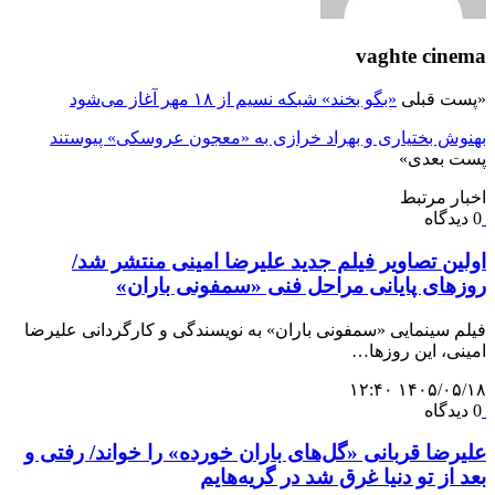
vaghte cinema
«
پست قبلی
«بگو بخند» شبکه نسیم از ۱۸ مهر آغاز می‌شود
بهنوش بختیاری و بهراد خرازی به «معجون عروسکی» پیوستند
پست بعدی
»
اخبار مرتبط
0 دیدگاه
اولین تصاویر فیلم جدید علیرضا امینی منتشر شد/
روزهای پایانی مراحل فنی «سمفونی باران»
فیلم سینمایی «سمفونی باران» به نویسندگی و کارگردانی علیرضا
امینی، این روزها…
۱۴۰۵/۰۵/۱۸ ۱۲:۴۰
0 دیدگاه
علیرضا قربانی «گل‌های باران خورده» را خواند/ رفتی و
بعد از تو دنیا غرق شد در گریه‌هایم