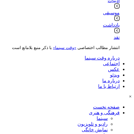
ادبیات
موسیقی
یادداشت
نقد
انتشار مطالب اختصاصی
«وقت سینما»
با ذکر منبع بلامانع است
درباره وقت سینما
اجتماعی
عکس
ویدئو
درباره ما
ارتباط با ما
×
صفحه نخست
فرهنگی و هنری
سینما
رادیو و تلویزیون
نمایش خانگی