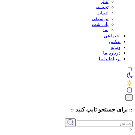
تئاتر
تجسمی
ادبیات
موسیقی
یادداشت
نقد
اجتماعی
عکس
ویدئو
درباره ما
ارتباط با ما
×
:: برای جستجو
تایپ
کنید ::
×