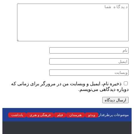
ذخیره نام، ایمیل و وبسایت من در مرورگر برای زمانی که
دوباره دیدگاهی می‌نویسم.
موضوعات پرطرفدار
ویدئو
هنرمندان
فیلم
فرهنگی و هنری
یادداشت
نمایش خانگی
نقد
موسیقی
سینما
رادیو و تلویزیون
تجسمی
تئاتر
ادبیات
عکس
سریال
دسته‌بندی نشده
اسلایدر اصلی
اجتماعی