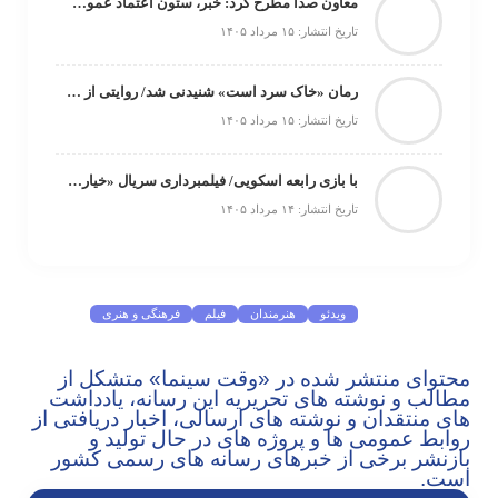
معاون صدا مطرح کرد: خبر، ستون اعتماد عمومی و رکن مرجعیت رسانه‌ای است
تاریخ انتشار: ۱۵ مرداد ۱۴۰۵
رمان «خاک سرد است» شنیدنی شد/ روایتی از گیلان با صدای فیاض زاهد نویسنده کتاب
تاریخ انتشار: ۱۵ مرداد ۱۴۰۵
با بازی رابعه اسکویی/ فیلمبرداری سریال «خیارشور» در قم آغاز شد
تاریخ انتشار: ۱۴ مرداد ۱۴۰۵
موضوعات پرطرفدار
ویدئو
هنرمندان
فیلم
فرهنگی و هنری
یادداشت
نمایش خانگی
نقد
موسیقی
سینما
رادیو و تلویزیون
تجسمی
تئاتر
ادبیات
عکس
سریال
دسته‌بندی نشده
محتوای منتشر شده در «وقت سینما» متشکل از
اسلایدر اصلی
اجتماعی
مطالب و نوشته های تحریریه این رسانه، یادداشت
های منتقدان و نوشته های ارسالی، اخبار دریافتی از
روابط عمومی ها و پروژه های در حال تولید و
بازنشر برخی از خبرهای رسانه های رسمی کشور
است.