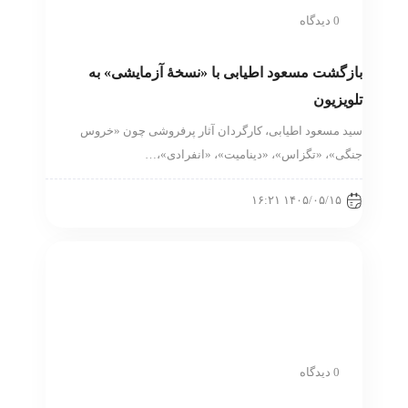
0 دیدگاه
بازگشت مسعود اطیابی با «نسخهٔ آزمایشی» به
تلویزیون
سید مسعود اطیابی، کارگردان آثار پرفروشی چون «خروس
جنگی»، «تگزاس»، «دینامیت»، «انفرادی»،…
۱۴۰۵/۰۵/۱۵ ۱۶:۲۱
0 دیدگاه