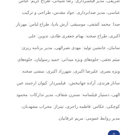
شریفی، مدیر فیلمبرداری: رضا شیبانی، طراح گریم: عباس
عباسی، مدیر صدابرداری: جواد مقدس، طراحی و ترکیب
صدا: محمد کشفی، موسیقی: آرش بادپا، طراح لباس: مهرناز
اکبری، طراح صحنه: بهنام جعفری طادی، تدوین: علی
سامان، جانشین تولید: مهدی نصرالهی، مدیر برنامه ریزی:
میثم نجفی، جلوه‌های ویژه میدانی: حمید رسولیان، جلوه‌های
ویژه بصری: علیرضا اکبری، شهرزاد اکبری، منشی صحنه:
ساناز هرندی، آزاده جهانبخش،
فیلمبردار: کیوان ارجمند عین
الهی، دستیار فیلمنامه: نسترن شفاف، مدیر تدارکات: محمود
کوچکی، عکاس: فاطمه راجزی، تیتراژ: محراب مشهدبان،
مدیر روابط عمومی: مریم عرفانیان.