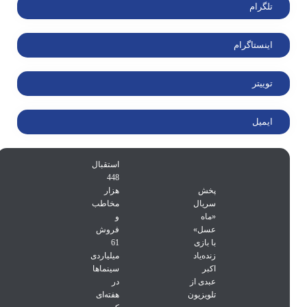
تلگرام
اینستاگرام
توییتر
ایمیل
استقبال
448
پخش
هزار
سریال
مخاطب
«ماه
و
عسل»
فروش
با بازی
61
زنده‌یاد
میلیاردی
اکبر
سینماها
عبدی از
در
تلویزیون
هفته‌ای