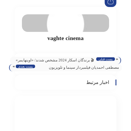
vaghte cinema
«
پست قبلی
🎬 برندگان اسکار 2024 مشخص شدند/ «اوپنهایمر»
»
پست بعدی
با هفت جایزه در صدر
مصطفی احمدیان فیلمبردار سینما و تلویزیون
درگذشت
اخبار مرتبط