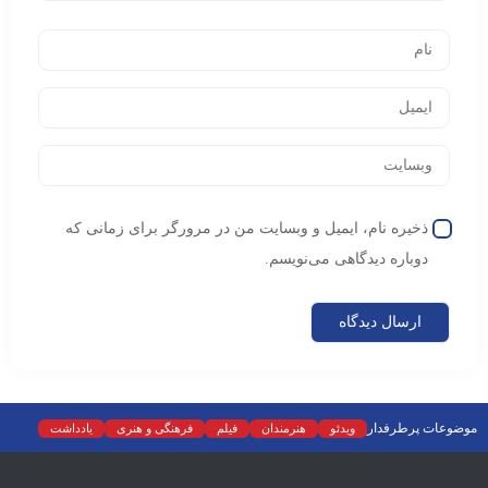
ذخیره نام، ایمیل و وبسایت من در مرورگر برای زمانی که
دوباره دیدگاهی می‌نویسم.
موضوعات پرطرفدار
ویدئو
هنرمندان
فیلم
فرهنگی و هنری
یادداشت
نمایش خانگی
نقد
موسیقی
سینما
رادیو و تلویزیون
تجسمی
تئاتر
ادبیات
عکس
سریال
دسته‌بندی نشده
اسلایدر اصلی
اجتماعی