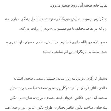
تماشاخانه صحنه آبی روی صحنه ‌می‌رود.
به گزارش رسیده، نمایش «بی‌گناهی» نوشته هلیا اصل زندگی موازی چند
زن که در نقاط مختلف با هم همسو می‌شوند را روایت می‌کند.
حسن تک، روح‌الله حاجی‌خداکرم، هلیا اصل، شادی حسینی، آوا نظری و
شیدا سلطانی بازیگران این اثر نمایشی هستند.
دستیار کارگردان و برنامه‌ریز: شادی حسینی، منشی صحنه: افسانه
خالقی، اتاق فرمان: راضیه توکل‌پور، مدیر صحنه: ندا صمیمی، دستیار
صحنه: آیدا دبیر، عکاس: فرهای فیضی‌شندی، نوازنده ساز دهنی: نگین
پیله‌چیان، ساخت دکور: طاهر بختیاری، طراح دکور، لباس، نور و صدا: هلیا