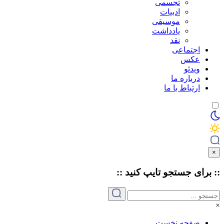
تجسمی
ادبیات
موسیقی
یادداشت
نقد
اجتماعی
عکس
ویدئو
درباره ما
ارتباط با ما
×
:: برای جستجو
تایپ
کنید ::
×
صفحه نخست