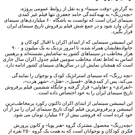
به گزارش «وقت سینما» و به نقل از روابط عمومی پروژه،
«بچه‌زرنگ» به تهیه‌کنندگی حامد جعفری تنها فیلم غیر کمدی
سینمای ایران است که توانست به باشگاه ۶۰ میلیاردی‌های سینمای
ایران وارد شود و در جمع شش فیلم پرفروش تاریخ سینمای ایران
قرار بگیرد.
این انیمیشن سینمایی که از ابتدای اکران با اقبال کودکان و
خانواده‌هایشان همراه شده، تا امروز نزدیک به یک میلیون و ۹۰۰
هزار مخاطب در سینماهای کشور به تماشایش نشسته‌اند و برهمین
اساس به لحاظ تعداد مخاطب سومین فیلم جدول اکران سال جاری
است که همچنان نمایش آن در سالن‌های سینمای کشور ادامه دارد.
«بچه زرنگ» که سینمای استراتژیک کودک و نوجوان را نمایندگی
می‌کند، پس از کمدی‌های «فسیل»، «هتل»، «شهر هرت»،
«انفرادی» و «هاوایی» قرار گرفته و جایگاه ششمین فیلم پرفروش
تاریخ سینمای ایران را به خود اختصاص داده است.
این انیمیشن سینمایی از ابتدای اکران تاکنون رکورد پرمخاطب‌ترین
انیمیشن و پرفروش‌ترین فیلم کودک تاریخ سینمای ایران را نیز از آن
خود کرده است که فروشی بیش از ۶۲ میلیارد تومان می شود.
«بچه‌زرنگ» محصول مشترک گروه «هنر پویا» و کانون پرورش
فکری کودکان و نوجوانان است که به همت یک گروه ۲۵۰ نفره از