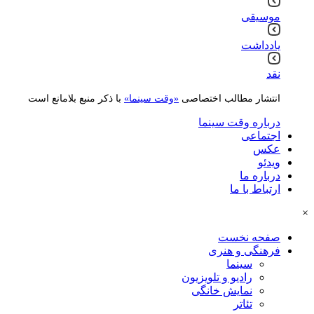
موسیقی
یادداشت
نقد
انتشار مطالب اختصاصی
«وقت سینما»
با ذکر منبع بلامانع است
درباره وقت سینما
اجتماعی
عکس
ویدئو
درباره ما
ارتباط با ما
×
صفحه نخست
فرهنگی و هنری
سینما
رادیو و تلویزیون
نمایش خانگی
تئاتر