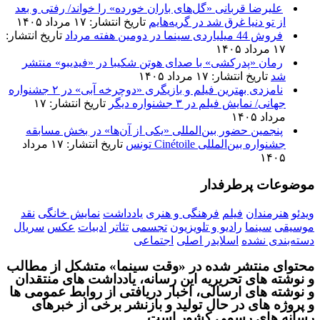
علیرضا قربانی «گل‌های باران خورده» را خواند/ رفتی و بعد
از تو دنیا غرق شد در گریه‌هایم
تاریخ انتشار: ۱۷ مرداد ۱۴۰۵
فروش 44 میلیاردی سینما در دومین هفته مرداد
تاریخ انتشار:
۱۷ مرداد ۱۴۰۵
رمان «پدرکشی» با صدای هوتن شکیبا در «فیدیبو» منتشر
شد
تاریخ انتشار: ۱۷ مرداد ۱۴۰۵
نامزدی بهترین فیلم و بازیگری «دوچرخه آبی» در ۲ جشنواره
جهانی/ نمایش فیلم در ۳ جشنواره دیگر
تاریخ انتشار: ۱۷
مرداد ۱۴۰۵
پنجمین حضور بین‌المللی «یکی از آن‌ها» در بخش مسابقه
جشنواره بین‌المللی Cinétoile تونس
تاریخ انتشار: ۱۷ مرداد
۱۴۰۵
موضوعات پرطرفدار
ویدئو
هنرمندان
فیلم
فرهنگی و هنری
یادداشت
نمایش خانگی
نقد
موسیقی
سینما
رادیو و تلویزیون
تجسمی
تئاتر
ادبیات
عکس
سریال
دسته‌بندی نشده
اسلایدر اصلی
اجتماعی
محتوای منتشر شده در «وقت سینما» متشکل از مطالب
و نوشته های تحریریه این رسانه، یادداشت های منتقدان
و نوشته های ارسالی، اخبار دریافتی از روابط عمومی ها
و پروژه های در حال تولید و بازنشر برخی از خبرهای
رسانه های رسمی کشور است.