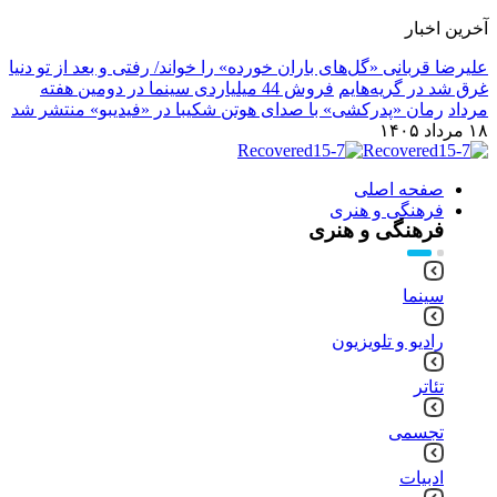
آخرین اخبار
علیرضا قربانی «گل‌های باران خورده» را خواند/ رفتی و بعد از تو دنیا
غرق شد در گریه‌هایم
فروش 44 میلیاردی سینما در دومین هفته
مرداد
رمان «پدرکشی» با صدای هوتن شکیبا در «فیدیبو» منتشر شد
۱۸ مرداد ۱۴۰۵
صفحه اصلی
فرهنگی و هنری
فرهنگی و هنری
سینما
رادیو و تلویزیون
تئاتر
تجسمی
ادبیات