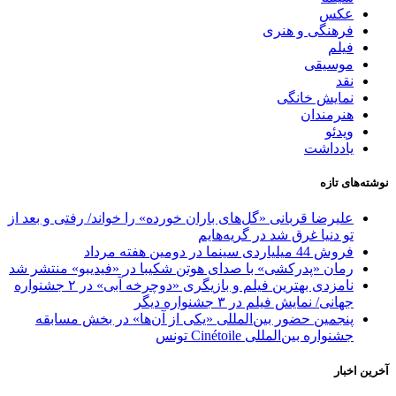
عکس
فرهنگی و هنری
فیلم
موسیقی
نقد
نمایش خانگی
هنرمندان
ویدئو
یادداشت
نوشته‌های تازه
علیرضا قربانی «گل‌های باران خورده» را خواند/ رفتی و بعد از
تو دنیا غرق شد در گریه‌هایم
فروش 44 میلیاردی سینما در دومین هفته مرداد
رمان «پدرکشی» با صدای هوتن شکیبا در «فیدیبو» منتشر شد
نامزدی بهترین فیلم و بازیگری «دوچرخه آبی» در ۲ جشنواره
جهانی/ نمایش فیلم در ۳ جشنواره دیگر
پنجمین حضور بین‌المللی «یکی از آن‌ها» در بخش مسابقه
جشنواره بین‌المللی Cinétoile تونس
آخرین اخبار