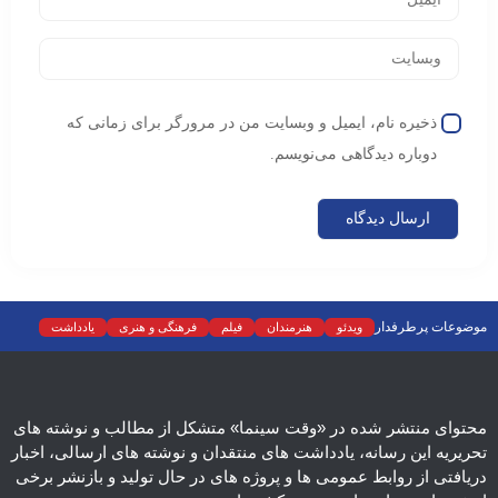
ذخیره نام، ایمیل و وبسایت من در مرورگر برای زمانی که
دوباره دیدگاهی می‌نویسم.
موضوعات پرطرفدار
ویدئو
هنرمندان
فیلم
فرهنگی و هنری
یادداشت
نمایش خانگی
نقد
موسیقی
سینما
رادیو و تلویزیون
تجسمی
تئاتر
ادبیات
عکس
سریال
دسته‌بندی نشده
اسلایدر اصلی
اجتماعی
محتوای منتشر شده در «وقت سینما» متشکل از مطالب و نوشته های
تحریریه این رسانه، یادداشت های منتقدان و نوشته های ارسالی، اخبار
دریافتی از روابط عمومی ها و پروژه های در حال تولید و بازنشر برخی