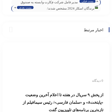
«
پست قبلی
مدیرعامل شرکت مَ‌کارت وابسته به صندوق
»
پست بعدی
اعتباری هنر خبر داد: آغاز طرح نوروزی فروش
برندگان اسکار 2024 مشخص شدند/
اقساطی موتورسیکلت‌، ویژه هنرمندان
«اوپنهایمر» با هفت جایزه در صدر
اخبار مرتبط
0 دیدگاه
از پخش ۹ سریال در هفته تا اعلام آخرین وضعیت
«پایتخت۸» و «سلمان فارسی»/ رئیس سیمافیلم از
تازه‌ترین برنامه‌های تلویزیون گفت