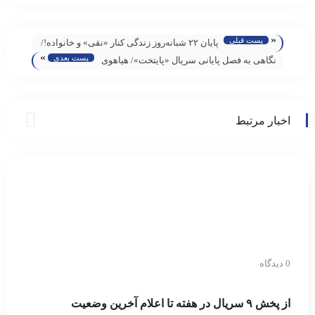
«
پست قبلی
پایان ٢٢ شبانه‌روز زندگی کنار «نقی» و خانواده!/
»
پست بعدی
نظرخواهی «وقت سینما»؛ از «پایتخت ٧»
نگاهی به فصل پایانی سریال «پایتخت»/ هیاهوی
رضایت داشتید؟!
بسیار برای هیچ!
اخبار مرتبط
0 دیدگاه
از پخش ۹ سریال در هفته تا اعلام آخرین وضعیت