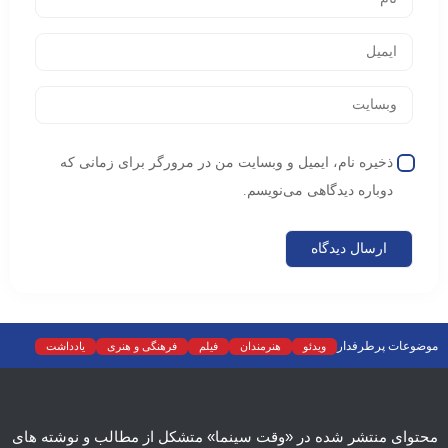
ذخیره نام، ایمیل و وبسایت من در مرورگر برای زمانی که
دوباره دیدگاهی می‌نویسم.
موضوعات پرطرفدار
ویدئو
هنرمندان
فیلم
فرهنگی و هنری
یادداشت
نمایش خانگی
نقد
موسیقی
سینما
رادیو و تلویزیون
تجسمی
تئاتر
ادبیات
عکس
سریال
دسته‌بندی نشده
اسلایدر اصلی
اجتماعی
محتوای منتشر شده در «وقت سینما» متشکل از مطالب و نوشته های