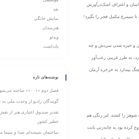
اسان و اعترافِ اشک‌درآورش
نقد
ا سیمرغ مکمل فجر را بگیرد!
نمایش خانگی
هنرمندان
ویدئو
بل و خیره شدن سردش و چه
یادداشت
، به طرز غریبی رعب‌آور
چنگ بیندازد به خرخره آرمان
نوشته‌های تازه
فصل دوم «۱۰۰۱» ساخته می‌شود
گویندگان رادیو از وحدت ملی به ع
تقدیر صندوق اعتباری هنر از نقش
 شوهرِ را کشته. لنز رنگی هم
خطیر کشور
ع کرده بود به چانه‌زنی بابت
ساختمان شیشه‌ای صدا و سیما م