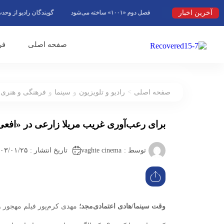
آخرین اخبار
فصل دوم «۱۰۰۱» ساخته می‌شود
گویندگان رادیو از وحدت ملی ب
صفحه اصلی
فر
>
صفحه اصلی
رادیو و تلویزیون
و
سینما
و
فرهنگی و هنری
برای رعب‌آوری غریب مریلا زارعی در «افعی
vaghte cinema
توسط :
تاریخ انتشار : ۱۴۰۳/۰۱/۲۵ ۲۳:۳۶
وقت سینما/
هادی اعتمادی‌مجد؛
مهدی کرم‌پور فیلم مهجور و 