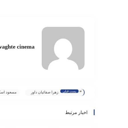
vaghte cinema
«
پست قبلی
زهرا صفائیان داور
مسعود اسک
بخش مستمر
بخش عموم
جشنواره پژواک
بیمارستان 
اخبار مرتبط
مطرح کرد:
شد
جشنواره پژواک؛
محکی برای برنامه