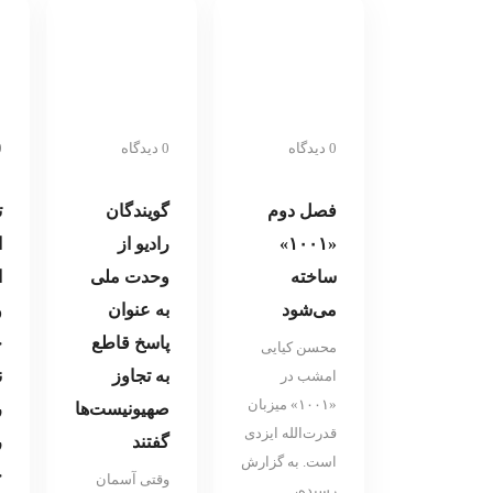
سازان رادیو
0 دیدگاه
0 دیدگاه
0 د
فصل دوم
گویندگان
ت
«۱۰۰۱»
رادیو از
ا
ساخته
وحدت ملی
ا
می‌شود
به عنوان
و
پاسخ قاطع
خ
محسن کیایی
به تجاوز
ن
امشب در
«۱۰۰۱» میزبان
صهیونیست‌ها
ر
قدرت‌الله ایزدی
گفتند
ر
است. به گزارش
خ
وقتی آسمان
رسیده،…