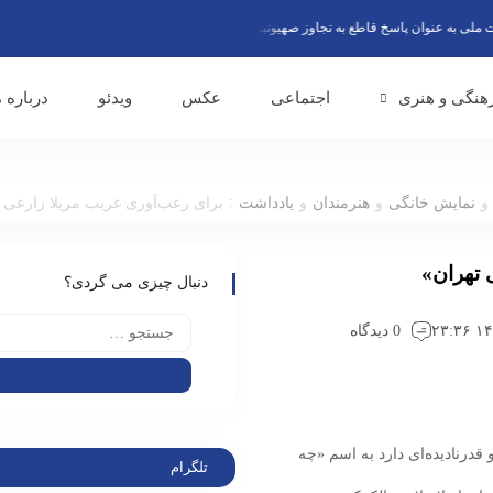
ه عنوان پاسخ قاطع به تجاوز صهیونیست‌ها گفتند
تقدیر صندوق اعتباری هنر از نقش مو
هنگی و هنری
اجتماعی
عکس
ویدئو
درباره م
:
و
نمایش خانگی
و
هنرمندان
و
یادداشت
برای رعب‌آوری غریب مریلا زارعی د
 تهران»
دنبال چیزی می گردی؟
0 دیدگاه
قدرنادیده‌ای دارد به اسم «چه
تلگرام