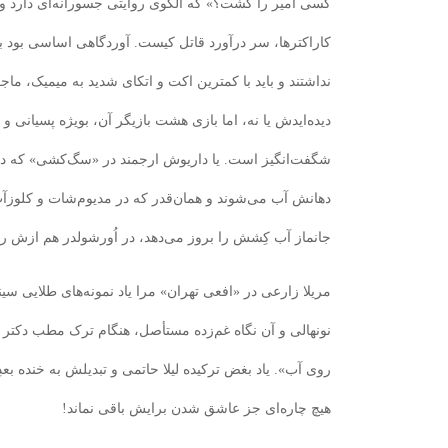
کسی امیر را کشت؟» که الگوی روایتی جسورانه‌ای دارد و بای
کاراکترها، سر در‌آورد قاتل کیست. آوردگاهی اساسی بود ب
نداشتند و باید با کمترین اکت و اتکای شدید به میمیک، ماجر
دیده‌ایدش یا نه، اما بازی هشت بازیگر آن، بویژه پسیانی و ش
شگفت‌انگیز است. یا داریوش ارجمند در «سگ‌کشی» که دیا
دهانش آب می‌شوند و همان‌قدر که در مدیوم‌شات و کلوزآ
جانماز آب کِشش را بروز می‌دهد، در اُورشولدر هم ازش 
مریلا زارعی در «افعی تهران» مرا یاد نمونه‌های طلایی سین
نونهالی و آن نگاه غم‌زده مستأصل، هنگام ترک مطب دکتر سپ
روی آب». یاد بغض ترکیده لیلا حاتمی و تبدیلش به خنده بع
هیچ چاره‌ای جز عاشق شدن برایش باقی نماند!