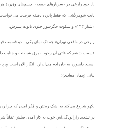
یاد خود زارعی در «سربازهای جمعه»؛ چشم‌های وق‌زدۀ هر
بابت شوهرکُشی که فقط پانزده دقیقه فرصت می‌خواست ت
«شیار ۱۴۳» و سکوت جگرسوز جلوی تابوت پسرش.
زارعی در «افعی تهران» چه تک نمای یکی‌ – دو قسمت ق
قسمت ششم که قاتی آن رخوت، برق شیطنت و جنایت دارد
است. دلشوره به جان آدم می‌اندازد. انگار الان است بپرد 
بیانی (پیمان معادی)!
یکهو شروع می‌کند به اشک ریختن و مُقُر آمدن که چرا زده
در تشدید رازآلودگی‌اش خوب به کار آمده. قبلش غفلتاً شرو