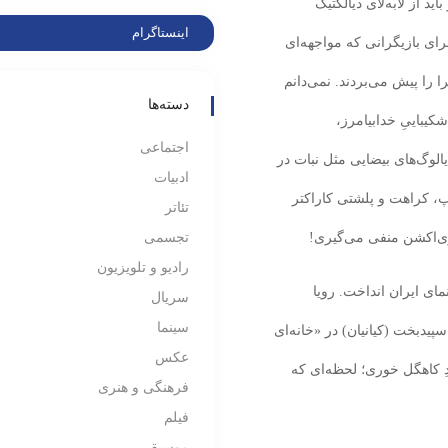
د از لابه‌لای دیالکتیک
اینستاگرام
رای بازیگرانی که مواجهه‌ای
ا را پیش می‌بردند. نمی‌دانم
دسته‌ها
کیباییِ خدابیامرز،
اجتماعی
لوگ‌های بیضایی مثل نبات در
ادبیات
پ، کراهت و پلشتی کاراکتر
تئاتر
ری‌اکشن منفی می‌گیری!
تجسمی
رادیو و تلویزیون
مای ایران انداخت. رویا
سریال
سینما
ید‌بخت (کیانیان) در «خانه‌ای
عکس
دِ کاهگل خوری؛ لحظه‌ای که
فرهنگی و هنری
فیلم
موسیقی