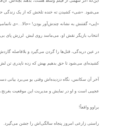
این‌که اگر سهمی از فیلم وسط هست، بدهند بچه‌اش. آن‌ق
می‌شود. «شی» کشیدن ته خنده تلخش که از یک زندگی حسرت
«اِیی» گفتنش به نشانه چندش‌آور بودن! «حالا…»ی ناتمامی
انتخاب بازیگر نقش او، می‌ماسد روی لبش. لرزش پای بی‌ق
در عین دریدگی، قتل‌ها را گردن می‌گیرد و بلافاصله گاردش
کشیده‌ای می‌شود تا حق بدهیم بهش که زده ناپدری تن لش 
آخر آن سکانس، نگاه‌ دزدیده‌اش وقتی بو می‌برد بیانی دست
عجیبی است و او در نمایش و مدیریت این موقعیت بغرنج، 
براوو واقعاً!
راستی زارعی امروز پنجاه سالگی‌اش را جشن می‌گیرد.