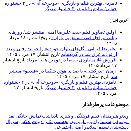
نامزدی بهترین فیلم و بازیگری «دوچرخه آبی» در ۲ جشنواره
جهانی/ نمایش فیلم در ۳ جشنواره دیگر
آخرین اخبار
اولین تصاویر فیلم جدید علیرضا امینی منتشر شد/ روزهای
پایانی مراحل فنی «سمفونی باران»
تاریخ انتشار: ۱۸ مرداد
۱۴۰۵
علیرضا قربانی «گل‌های باران خورده» را خواند/ رفتی و بعد
از تو دنیا غرق شد در گریه‌هایم
تاریخ انتشار: ۱۷ مرداد ۱۴۰۵
فروش 44 میلیاردی سینما در دومین هفته مرداد
تاریخ انتشار:
۱۷ مرداد ۱۴۰۵
رمان «پدرکشی» با صدای هوتن شکیبا در «فیدیبو» منتشر
شد
تاریخ انتشار: ۱۷ مرداد ۱۴۰۵
نامزدی بهترین فیلم و بازیگری «دوچرخه آبی» در ۲ جشنواره
جهانی/ نمایش فیلم در ۳ جشنواره دیگر
تاریخ انتشار: ۱۷
مرداد ۱۴۰۵
موضوعات پرطرفدار
ویدئو
هنرمندان
فیلم
فرهنگی و هنری
یادداشت
نمایش خانگی
نقد
موسیقی
سینما
رادیو و تلویزیون
تجسمی
تئاتر
ادبیات
عکس
سریال
دسته‌بندی نشده
اسلایدر اصلی
اجتماعی