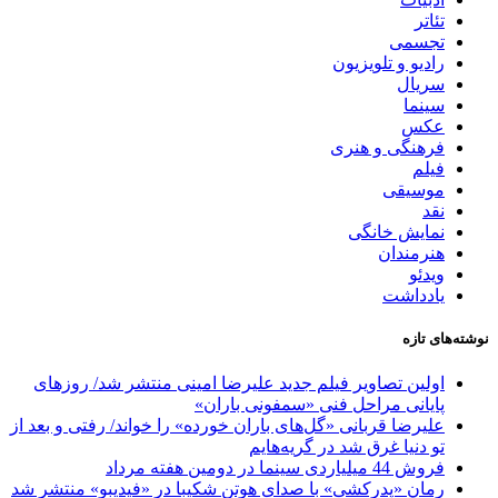
تئاتر
تجسمی
رادیو و تلویزیون
سریال
سینما
عکس
فرهنگی و هنری
فیلم
موسیقی
نقد
نمایش خانگی
هنرمندان
ویدئو
یادداشت
نوشته‌های تازه
اولین تصاویر فیلم جدید علیرضا امینی منتشر شد/ روزهای
پایانی مراحل فنی «سمفونی باران»
علیرضا قربانی «گل‌های باران خورده» را خواند/ رفتی و بعد از
تو دنیا غرق شد در گریه‌هایم
فروش 44 میلیاردی سینما در دومین هفته مرداد
رمان «پدرکشی» با صدای هوتن شکیبا در «فیدیبو» منتشر شد