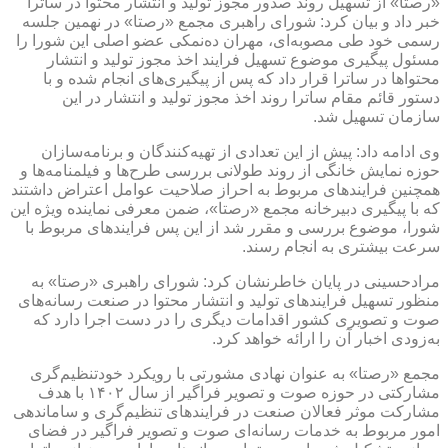
«رصتا» از تسهیل روند صدور مجوز تولید و انتشار محتوا در ساترا
خبر داد و بیان کرد: شورای راهبری مجمع «رصتا» در نهمین جلسه
رسمی خود طی مصوبه‌ای، مهران ده‌نمکی عضو اصلی این شورا را
مسئول پیگیری موضوع تسهیل فرایند اخذ مجوز تولید و انتشار
محتواها در ساترا قرار داد که پس از پیگیری‌های انجام شده و با
دستور قائم‌ مقام ساترا روند اخذ مجوز تولید و انتشار در این
سازمان تسهیل شد.
وی ادامه داد: پیش از این تعدادی از تهیه‌کنندگان و برنامه‌سازان
حوزه نمایش خانگی از روند طولانی بررسی طرح‌ها و فیلمنامه‌ها و
همچنین فرایندهای مربوط به احراز صلاحیت عوامل اعتراض داشتند
که با پیگیری دبیرخانه مجمع «رصتا»، ضمن معرفی نماینده ویژه این
شورا، موضوع بررسی و مقرر شد از این پس فرایندهای مربوط با
سرعت بیشتری به انجام رسند.
مرادحسینی در پایان خاطرنشان کرد: شورای راهبری «رصتا» به‌
منظور تسهیل فرایندهای تولید و انتشار محتوا در صنعت رسانه‌های
صوت و تصویری کشور اقدامات دیگری را در دست اجرا دارد که
به‌زودی اخبار آن را ارائه خواهد کرد.
مجمع «رصتا» به‌ عنوان نهادی مشورتی با رویکرد خودتنظیم‌گری
مشارکتی در حوزه صوت و تصویر فراگیر از سال ۱۴۰۲ با هدف
مشارکت موثر فعالان صنعت در فرایندهای تنظیم‌گری و ساماندهی
امور مربوط به خدمات رسانه‌ای صوت و تصویر فراگیر در فضای