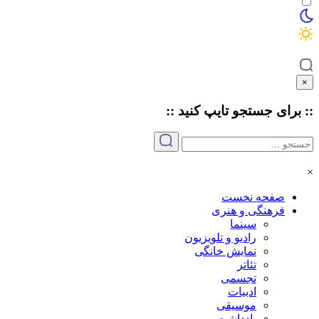
×
:: برای جستجو
تایپ
کنید ::
×
صفحه نخست
فرهنگی و هنری
سینما
رادیو و تلویزیون
نمایش خانگی
تئاتر
تجسمی
ادبیات
موسیقی
یادداشت