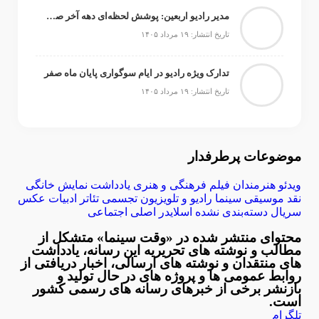
مدیر رادیو اربعین: پوشش لحظه‌ای دهه آخر صفر از صحن آزادی تا مسیر پیاده‌روی زائران
تاریخ انتشار: ۱۹ مرداد ۱۴۰۵
تدارک ویژه رادیو در ایام سوگواری پایان ماه صفر
تاریخ انتشار: ۱۹ مرداد ۱۴۰۵
موضوعات پرطرفدار
ویدئو
هنرمندان
فیلم
فرهنگی و هنری
یادداشت
نمایش خانگی
نقد
موسیقی
سینما
رادیو و تلویزیون
تجسمی
تئاتر
ادبیات
عکس
سریال
دسته‌بندی نشده
اسلایدر اصلی
اجتماعی
محتوای منتشر شده در «وقت سینما» متشکل از
مطالب و نوشته های تحریریه این رسانه، یادداشت
های منتقدان و نوشته های ارسالی، اخبار دریافتی از
روابط عمومی ها و پروژه های در حال تولید و
بازنشر برخی از خبرهای رسانه های رسمی کشور
است.
تلگرام