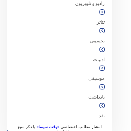
رادیو و تلویزیون
تئاتر
تجسمی
ادبیات
موسیقی
یادداشت
نقد
انتشار مطالب اختصاصی
«وقت سینما»
با ذکر منبع