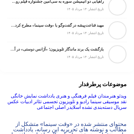
راهیابی دو انیمیشن سوره به سی‌امین جشنواره فیلم رود آیلند
تاریخ انتشار: ۱۴ مرداد ۱۴۰۵
مهبد قناعت‌پیشه در گفت‌وگو با «وقت سینما» مطرح کرد: تئاتر مستقل را تنها نگذاریم/ مخاطب نباید با سالن‌های نمایش قهر کند
تاریخ انتشار: ۱۴ مرداد ۱۴۰۵
بازگشت یک برند ماندگار تلویزیون؛ «آژانس دوستی» در آستانه تولید فصل دوم
تاریخ انتشار: ۱۴ مرداد ۱۴۰۵
موضوعات پرطرفدار
ویدئو
هنرمندان
فیلم
فرهنگی و هنری
یادداشت
نمایش خانگی
نقد
موسیقی
سینما
رادیو و تلویزیون
تجسمی
تئاتر
ادبیات
عکس
سریال
دسته‌بندی نشده
اسلایدر اصلی
اجتماعی
محتوای منتشر شده در «وقت سینما» متشکل از
مطالب و نوشته های تحریریه این رسانه، یادداشت